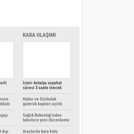
KARA ULAŞIMI
erli
İzmir-Antalya seyahat
süresi 3 saate inecek
rının
Habur ve Gürbulak
ıkladı
gümrük kapıları açıldı
agajı
Sağlık Bakanlığı'ndan
taksilere yeni düzenleme
 dışı
Araçlarda kara kutu