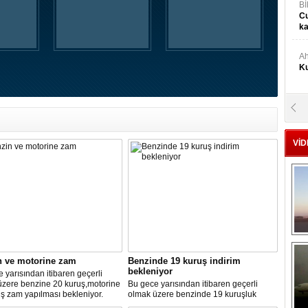
Bİ
Cu
ka
Ah
Ku
M
Ku
VİD
M.
Ya
Mu
Si
n ve motorine zam
Benzinde 19 kuruş indirim
A
bekleniyor
 yarısından itibaren geçerli
Ge
üzere benzine 20 kuruş,motorine
Bu gece yarısından itibaren geçerli
ş zam yapılması bekleniyor.
olmak üzere benzinde 19 kuruşluk
indirim gerçekleşti.