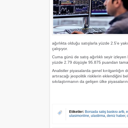
ağırlıkta olduğu satışlarla yüzde 2.5'e y
çalışıyor.
Cuma günü de satış ağırlıklı seyir izleye
yüzde 2.79 düşüşle 95.875 puandan tama
Analistler piyasalarda genel kırılganlığın 
artıracağı jeopolitik risklerin eklendiğini 
sıkılaştırmanın da gelişen ülke piyasaların
Etiketler:
Borsada satış baskısı arttı
,
e
ulasimonline
,
ulastirma
,
deniz haber
,