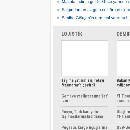
Mazota indirim geldi.. Gece yarısı ik
Salgından en az gıda sektörü etkilen
Sabiha Gökçen’in terminal yatırımı bir
LOJİSTİK
DEMİ
Taşıma yatırımları, rotayı
Bakan K
Marmaray'a çevirdi
müjdeyi
ücretsi
Gemi ve yat ihracatına 'jet'
YHT sef
izin
aradan 
Rusya, Türk karayolu
Ulaştır
taşımacılarına kısıtlama
YHT sef
getirebilir
başlıyo
Pegasus kargo uçuşlarına
OSB-Ge