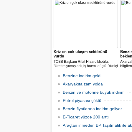
paylarımızdan fedakârlık ederek
vatandaşlarımıza destek olacak
indirimleri hayata geçiriyoruz" dedi.
Kriz en çok ulaşım sektörünü
Benzi
vurdu
beklen
TOBB Başkanı Rifat Hisarcıklıoğlu,
Akaryak
"Üretim yavaşladı, iş hacmi düştü. Yurtiçi
bilgile
ve dışı uçuşlar iptal edildi. Ülkeler
kuruş, 
sınırları kapattı, ihracat yavaşladı,
zam yap
Benzine indirim geldi
mallarımızı taşıyamaz hale geldik" dedi.
Akaryakıta zam yolda
Benzin ve motorine büyük indirim
Petrol piyasası çöktü
Benzin fiyatlarına indirim geliyor
E-Ticaret yüzde 200 arttı
Araçtan inmeden BP Taşıtmatik ile ak