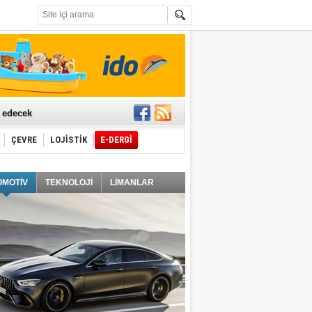
t edecek
ÇEVRE
LOJİSTİK
E-DERGİ
ğlayacak
OMOTİV
TEKNOLOJİ
LİMANLAR
i