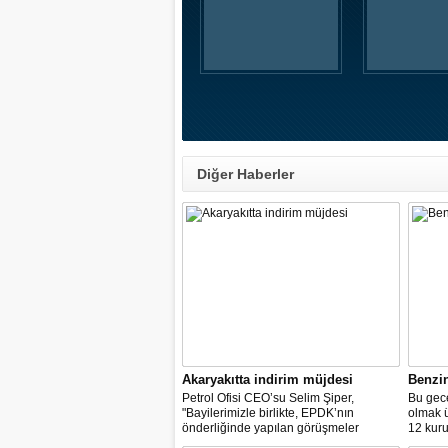
Diğer Haberler
Akaryakıtta indirim müjdesi
Benzi
Petrol Ofisi CEO’su Selim Şiper,
Bu gece
"Bayilerimizle birlikte, EPDK’nın
olmak 
önderliğinde yapılan görüşmeler
12 kuru
sonucunda, dağıtım masraf