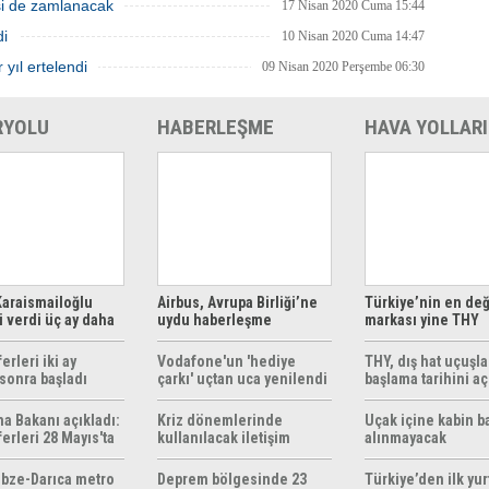
isi de zamlanacak
17 Nisan 2020 Cuma 15:44
di
10 Nisan 2020 Cuma 14:47
 yıl ertelendi
09 Nisan 2020 Perşembe 06:30
RYOLU
HABERLEŞME
HAVA YOLLARI
araismailoğlu
Airbus, Avrupa Birliği’ne
Türkiye’nin en değ
 verdi üç ay daha
uydu haberleşme
markası yine THY
z
çözümleri sunuyor
erleri iki ay
Vodafone'un 'hediye
THY, dış hat uçuşla
sonra başladı
çarkı' uçtan uca yenilendi
başlama tarihini aç
ma Bakanı açıkladı:
Kriz dönemlerinde
Uçak içine kabin b
erleri 28 Mayıs'ta
kullanılacak iletişim
alınmayacak
r
yöntemleri rehberi
hazırlandı
bze-Darıca metro
Deprem bölgesinde 23
Türkiye’den ilk yurt