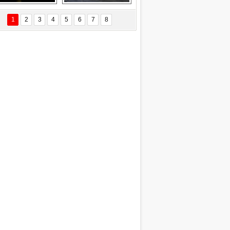
EÇİL ÖZYANIK
Delta uçağına 
Ford Focus RS 
 Değişti?
yıldırım çarptı
(2015)
1
2
3
4
5
6
7
8
DNAN SAKA
iman Kenti Aliağa"
ERİÇ KÖYATASI
yraksız Vatan !