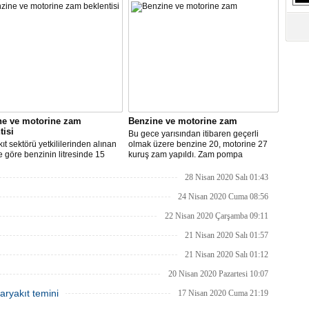
S
Ne
A
"L
M
ne ve motorine zam
Benzine ve motorine zam
Ba
tisi
Bu gece yarısından itibaren geçerli
ıt sektörü yetkililerinden alınan
olmak üzere benzine 20, motorine 27
re göre benzinin litresinde 15
kuruş zam yapıldı. Zam pompa
motorinin litresinde ise 13 kuruş
fiyatlarına yansıyacak.
ılması bekleniyor.
28 Nisan 2020 Salı 01:43
24 Nisan 2020 Cuma 08:56
22 Nisan 2020 Çarşamba 09:11
21 Nisan 2020 Salı 01:57
21 Nisan 2020 Salı 01:12
20 Nisan 2020 Pazartesi 10:07
aryakıt temini
17 Nisan 2020 Cuma 21:19