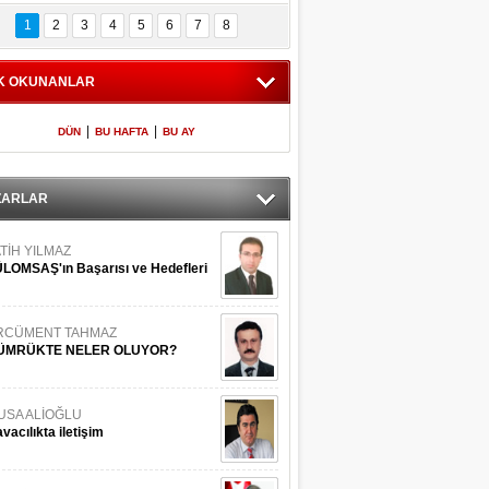
Bilinmeyen 
İşte Meclis'e giren 
nleriyle İstanbul 
600 milletvekilinin 
1
2
3
4
5
6
7
8
Adaları
listesi
K OKUNANLAR
|
|
DÜN
BU HAFTA
BU AY
ZARLAR
TİH YILMAZ
LOMSAŞ'ın Başarısı ve Hedefleri
RCÜMENT TAHMAZ
ÜMRÜKTE NELER OLUYOR?
USA ALİOĞLU
vacılıkta iletişim