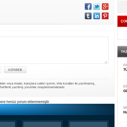
yö
ÇO
YA
FA
TÜ
ler veya imalar, inançlara saldırı içeren, imla kuralları ile yazılmamış,
E
harflerle yazılmış yorumlar onaylanmamaktadır.
G
ere henüz yorum eklenmemiştir.
M
Ha