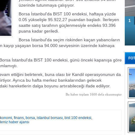
üzerinde tutunmaya çalışıyor.
Borsa İstanbul'da BIST 100 endeksi, haftaya yüzde
0.05 yükselişle 95.922,27 puandan başladı. İlerleyen
1
saatte satış tarafının güçlenmesiyle endeks 93.396
puana kadar geriledi.
Borsa İstanbul'da seçim riskinden kaçan yabancıların
akın kayıp yaşayan borsa 94.000 seviyesinin üzerinde kalmaya
FOT
n Borsa İstanbul'da BIST 100 endeksi, günü önceki kapanışa göre
mlamıştı.
devam ettiğini belirterek, buna olası bir Kandil operasyonunun da
belirtiyor. Ayrıca bu hafta merkez bankalarından gelecek
daki hareketlerin dalga boyunu artırabileceği ifade ediliyor.
Bu haber toplam 1600 defa okunmuştur
Tü
konomi
,
finans
,
borsa
,
istanbul borsası
,
bist 100 endeksi
,
deniz haber ajansı