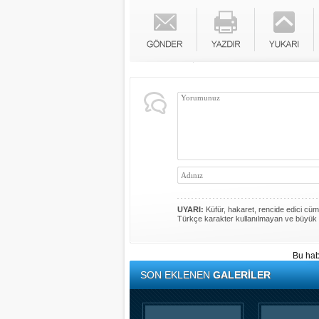
UYARI:
Küfür, hakaret, rencide edici cümle
Türkçe karakter kullanılmayan ve büyük 
Bu hab
SON EKLENEN
GALERİLER