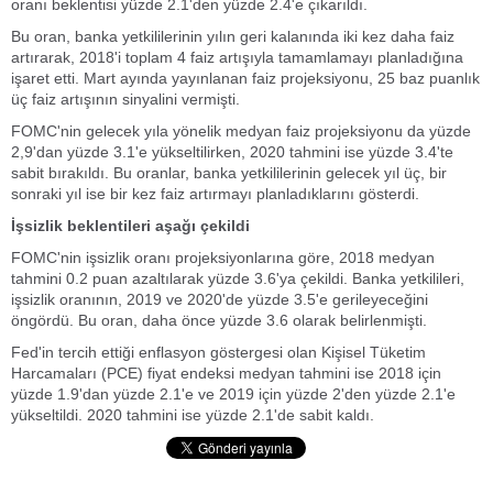
oranı beklentisi yüzde 2.1'den yüzde 2.4'e çıkarıldı.
Bu oran, banka yetkililerinin yılın geri kalanında iki kez daha faiz
artırarak, 2018'i toplam 4 faiz artışıyla tamamlamayı planladığına
işaret etti. Mart ayında yayınlanan faiz projeksiyonu, 25 baz puanlık
üç faiz artışının sinyalini vermişti.
FOMC'nin gelecek yıla yönelik medyan faiz projeksiyonu da yüzde
2,9'dan yüzde 3.1'e yükseltilirken, 2020 tahmini ise yüzde 3.4'te
sabit bırakıldı. Bu oranlar, banka yetkililerinin gelecek yıl üç, bir
sonraki yıl ise bir kez faiz artırmayı planladıklarını gösterdi.
İşsizlik beklentileri aşağı çekildi
FOMC'nin işsizlik oranı projeksiyonlarına göre, 2018 medyan
tahmini 0.2 puan azaltılarak yüzde 3.6'ya çekildi. Banka yetkilileri,
işsizlik oranının, 2019 ve 2020'de yüzde 3.5'e gerileyeceğini
öngördü. Bu oran, daha önce yüzde 3.6 olarak belirlenmişti.
Fed'in tercih ettiği enflasyon göstergesi olan Kişisel Tüketim
Harcamaları (PCE) fiyat endeksi medyan tahmini ise 2018 için
yüzde 1.9'dan yüzde 2.1'e ve 2019 için yüzde 2'den yüzde 2.1'e
yükseltildi. 2020 tahmini ise yüzde 2.1'de sabit kaldı.