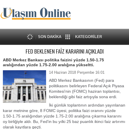
SON DAKİKA
KATEGORİLER
FED BEKLENEN FAİZ KARARINI AÇIKLADI
ABD Merkez Bankası politika faizini yüzde 1.50-1.75
aralığından yüzde 1.75-2.00 aralığına yükseltti.
14 Haziran 2018 Perşembe 16:01
ABD Merkez Bankasının (Fed) para
politikasını belirleyen Federal Açık Piyasa
Komitesi'nin (FOMC) haziran toplantısı,
beklendiği gibi faiz artışıyla sona erdi.
İki günlük toplantının ardından yayınlanan
karar metnine göre, 8 FOMC üyesi, politika faizi oranını yüzde
1.50-1.75 aralığından yüzde 1.75-2.00 aralığına çıkarma kararını
oy birliğiyle aldı. Bu, Fed'in bu yılki 25 baz puanlık ikinci faiz artırımı
olarak kayıtlara geçti.