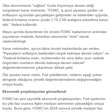
Ülke ekonomisinin "sağlam" hızda büyümeye devam ettiği
vurgulanan karar metninde, "FOMC, iş gücü piyasası şartları ve
enflasyon açısından gerçekleşen gelişmeler ve beklentiler ışığında,
federal fonlama oranını yüzde 1.75-2.00 aralığına yükseltme kararı
aldı." ifadesi kullanıldı.
Mayıs ayında düzenlenen bir önceki FOMC toplantısının ardından
yayınlanan metinde, Amerikan ekonomisi "ılımlı" olarak
nitelendirilmişti.
Karar metninden, ayrıca daha önceki toplantılarda yer verilen,
"Piyasaların enflasyon beklentileri düşük kalmaya devam ediyor" ve
"Federal fonlama oranı, muhtemelen bir süre daha uzun vadede
öngörülen oranların altında kalmaya devam edecek"
değerlendirmelerinin çıkarılması dikkati çekti.
Öte yandan karar metni, Fed yetkililerinin, risklerin aşağı yukarı
dengede olduğuna yönelik değerlendirmelerini değiştirmediğini
ortaya koydu.
Ekonomik projeksiyonlar güncellendi
FOMC'nin yeni çeyreklik ekonomik projeksiyonları, Fed üyelerinin
bu yılki faiz oranına ilişkin medyan tahmininin yükseldiğini ortaya
koydu. Buna göre, FOMC'nin 2018 sonuna yönelik medyan faiz