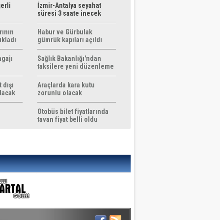
erli
İzmir-Antalya seyahat
süresi 3 saate inecek
rının
Habur ve Gürbulak
ıkladı
gümrük kapıları açıldı
agajı
Sağlık Bakanlığı'ndan
taksilere yeni düzenleme
 dışı
Araçlarda kara kutu
ılacak
zorunlu olacak
Otobüs bilet fiyatlarında
tavan fiyat belli oldu