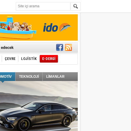
t edecek
ÇEVRE
LOJİSTİK
E-DERGİ
ğlayacak
OMOTİV
TEKNOLOJİ
LİMANLAR
i