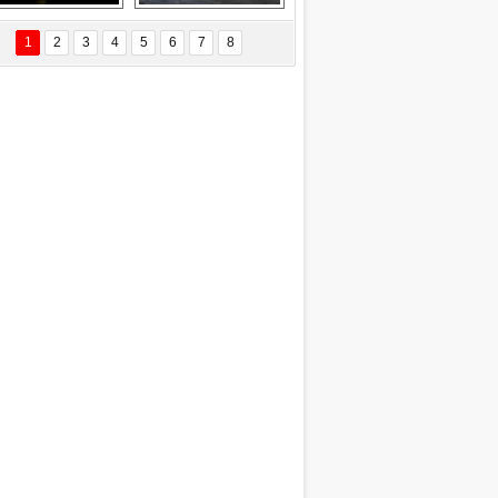
EÇİL ÖZYANIK
Delta uçağına 
Ford Focus RS 
 Değişti?
yıldırım çarptı
(2015)
1
2
3
4
5
6
7
8
DNAN SAKA
iman Kenti Aliağa"
ERİÇ KÖYATASI
yraksız Vatan !