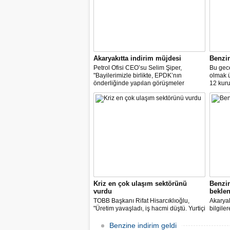
Akaryakıtta indirim müjdesi
Benzi
Petrol Ofisi CEO’su Selim Şiper,
Bu gece
"Bayilerimizle birlikte, EPDK’nın
olmak 
önderliğinde yapılan görüşmeler
12 kuru
sonucunda, dağıtım masraf
paylarımızdan fedakârlık ederek
vatandaşlarımıza destek olacak
indirimleri hayata geçiriyoruz" dedi.
Kriz en çok ulaşım sektörünü
Benzi
vurdu
beklen
TOBB Başkanı Rifat Hisarcıklıoğlu,
Akaryak
"Üretim yavaşladı, iş hacmi düştü. Yurtiçi
bilgile
ve dışı uçuşlar iptal edildi. Ülkeler
kuruş, 
sınırları kapattı, ihracat yavaşladı,
zam yap
Benzine indirim geldi