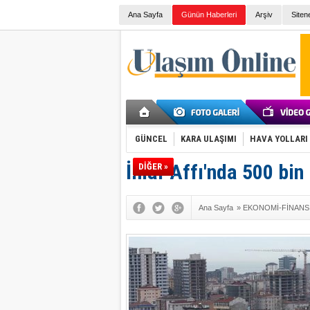
Ana Sayfa
Günün Haberleri
Arşiv
Siten
GÜNCEL
KARA ULAŞIMI
HAVA YOLLARI
İmar Affı'nda 500 bin
DİĞER »
Ana Sayfa
»
EKONOMİ-FİNANS