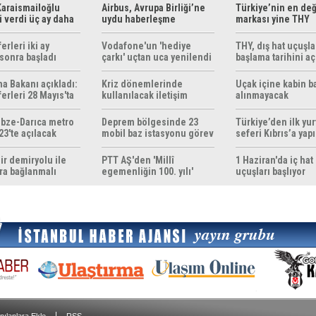
araismailoğlu
Airbus, Avrupa Birliği’ne
Türkiye’nin en değ
 verdi üç ay daha
uydu haberleşme
markası yine THY
z
çözümleri sunuyor
erleri iki ay
Vodafone'un 'hediye
THY, dış hat uçuşla
sonra başladı
çarkı' uçtan uca yenilendi
başlama tarihini aç
ma Bakanı açıkladı:
Kriz dönemlerinde
Uçak içine kabin b
erleri 28 Mayıs'ta
kullanılacak iletişim
alınmayacak
r
yöntemleri rehberi
hazırlandı
bze-Darıca metro
Deprem bölgesinde 23
Türkiye’den ilk yurt
23'te açılacak
mobil baz istasyonu görev
seferi Kıbrıs’a yap
yapıyor
ir demiryolu ile
PTT AŞ'den 'Millî
1 Haziran'da iç hat
ra bağlanmalı
egemenliğin 100. yılı'
uçuşları başlıyor
konulu anma pulu
|