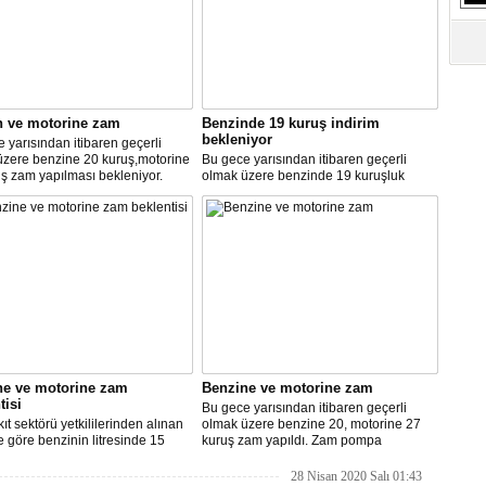
S
Ne
A
"L
n ve motorine zam
Benzinde 19 kuruş indirim
bekleniyor
 yarısından itibaren geçerli
üzere benzine 20 kuruş,motorine
Bu gece yarısından itibaren geçerli
M
ş zam yapılması bekleniyor.
olmak üzere benzinde 19 kuruşluk
Ba
indirim gerçekleşti.
ne ve motorine zam
Benzine ve motorine zam
tisi
Bu gece yarısından itibaren geçerli
ıt sektörü yetkililerinden alınan
olmak üzere benzine 20, motorine 27
re göre benzinin litresinde 15
kuruş zam yapıldı. Zam pompa
motorinin litresinde ise 13 kuruş
fiyatlarına yansıyacak.
ılması bekleniyor.
28 Nisan 2020 Salı 01:43