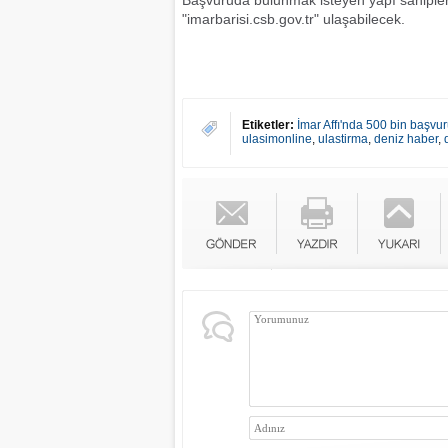
Başvuruda bulunmak isteyen yapı sahipleri, 
"imarbarisi.csb.gov.tr" ulaşabilecek.
Etiketler:
İmar Affı'nda 500 bin başvu
ulasimonline
,
ulastirma
,
deniz haber
,