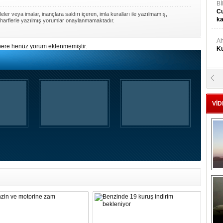
Bİ
Cu
ler veya imalar, inançlara saldırı içeren, imla kuralları ile yazılmamış,
ka
harflerle yazılmış yorumlar onaylanmamaktadır.
Ah
ere henüz yorum eklenmemiştir.
Ku
M
Ku
VİD
M.
Ya
Mu
Si
A
Ge