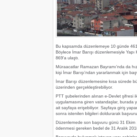
Bu kapsamda düzenlemeye 10 günde 461 bin
Böylece İmar Barışı düzenlemesiyle Yapı K
869'a ulaştı.
Müraacatlar Ramazan Bayramı'nda da hız
kişi İmar Barışı'ndan yararlanmak için ba
İmar Barışı düzenlemesine kısa sürede büyü
üzerinden gerçekleştirebiliyor.
PTT şubelerinden alınan e-Devlet şifresi i
uygulamasına giren vatandaşlar, burada y
ait sayfaya erişebiliyor. Sayfaya giriş yap
sonra istenilen bilgileri doldurarak başvur
Düzenlemede son başvuru günü 31 Ekim 201
ödenmesi gereken bedel de 31 Aralık 2018'