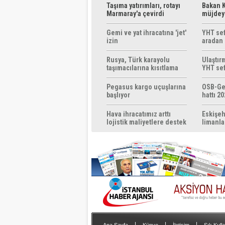
Taşıma yatırımları, rotayı
Bakan K
Marmaray'a çevirdi
müjdeyi
ücretsi
Gemi ve yat ihracatına 'jet'
YHT sef
izin
aradan 
Rusya, Türk karayolu
Ulaştır
taşımacılarına kısıtlama
YHT sef
getirebilir
başlıyo
Pegasus kargo uçuşlarına
OSB-Ge
başlıyor
hattı 20
Hava ihracatımız arttı
Eskişeh
lojistik maliyetlere destek
limanla
gerek
|
|
|