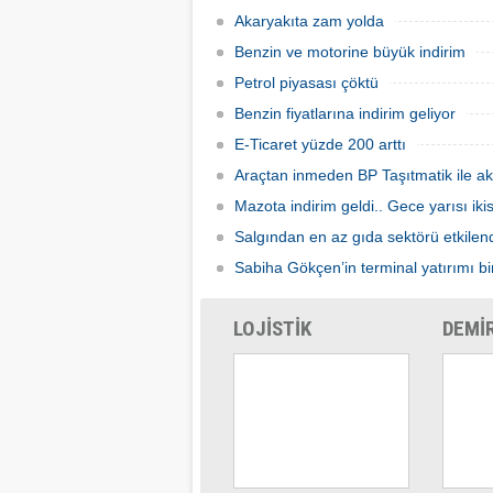
mallarımızı taşıyamaz hale geldik" dedi.
Akaryakıta zam yolda
Benzin ve motorine büyük indirim
Petrol piyasası çöktü
Benzin fiyatlarına indirim geliyor
E-Ticaret yüzde 200 arttı
Araçtan inmeden BP Taşıtmatik ile ak
Mazota indirim geldi.. Gece yarısı ik
Salgından en az gıda sektörü etkilen
Sabiha Gökçen’in terminal yatırımı bir
LOJİSTİK
DEMİ