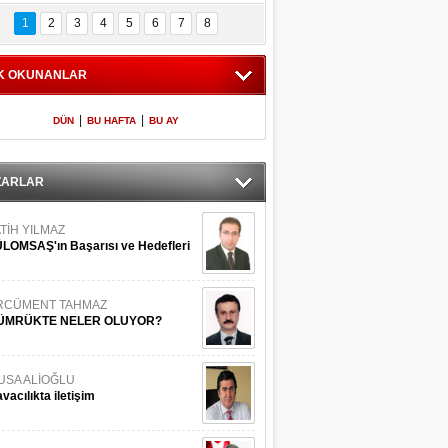
Bilinmeyen 
İşte Meclis'e giren 
nleriyle İstanbul 
600 milletvekilinin 
1
2
3
4
5
6
7
8
Adaları
listesi
K OKUNANLAR
|
|
DÜN
BU HAFTA
BU AY
ZARLAR
TİH YILMAZ
LOMSAŞ'ın Başarısı ve Hedefleri
RCÜMENT TAHMAZ
ÜMRÜKTE NELER OLUYOR?
USA ALİOĞLU
vacılıkta iletişim