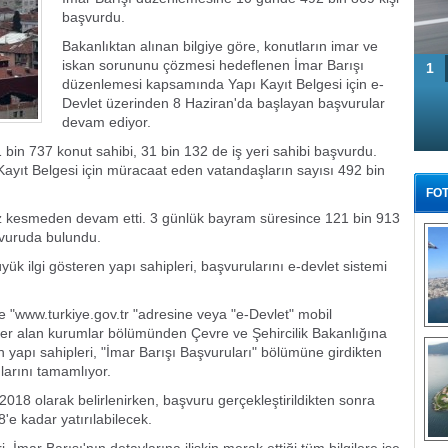
başvurdu.
Bakanlıktan alınan bilgiye göre, konutların imar ve
iskan sorununu çözmesi hedeflenen İmar Barışı
1
düzenlemesi kapsamında Yapı Kayıt Belgesi için e-
Devlet üzerinden 8 Haziran'da başlayan başvurular
devam ediyor.
 737 konut sahibi, 31 bin 132 de iş yeri sahibi başvurdu.
ayıt Belgesi için müracaat eden vatandaşların sayısı 492 bin
FOT
 kesmeden devam etti. 3 günlük bayram süresince 121 bin 913
şvuruda bulundu.
k ilgi gösteren yapı sahipleri, başvurularını e-devlet sistemi
le "www.turkiye.gov.tr "adresine veya "e-Devlet" mobil
er alan kurumlar bölümünden Çevre ve Şehircilik Bakanlığına
Tü
an yapı sahipleri, "İmar Barışı Başvuruları" bölümüne girdikten
ularını tamamlıyor.
8 olarak belirlenirken, başvuru gerçekleştirildikten sonra
e kadar yatırılabilecek.