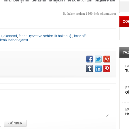
İmar Barışı'nın detaylarına ilişkin merak ettiği tüm bilgilere ise
yö
Bu haber toplam 1860 defa okunmuştur
ÇO
ru
,
ekonomi
,
fnans
,
çevre ve şehircilik bakanlığı
,
imar affı
,
deniz haber ajansı
YA
FA
TÜ
E
G
M
Ha