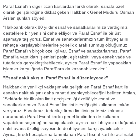
Paraf Esnaf’ın diğer ticari kartlardan farklı olarak, esnafa özel
olarak geliştirildiğine dikkat çeken Halkbank Genel Müdürü Osman
Arslan şunları söyledi:
“Halkbank olarak 80 yıldır esnaf ve sanatkarlarımıza verdiğimiz
desteklere bir yenisini daha ekliyor ve Paraf Esnaf ile bir üst
aşamaya taşıyoruz. Esnaf ve sanatkarlarımızın tüm ihtiyaçlarını
rahatça karşılayabilmelerine yönelik olarak sunmuş olduğumuz
Paraf Esnaf’ın birçok özelliği var. Esnaf ve sanatkarlarımız, Paraf
Esnaf’la yaptıkları işlemleri peşin, eşit taksitli veya esnek vade ve
tutarlarda gerçekleştirebilecek, ayrıca Paraf Esnaf ile yapacakları
işlemler karşılığında ParafPara da kazanabilecekler.”
"Esnaf nakit akışını Paraf Esnaf’la düzenleyecek"
Halkbank’ın yenilikçi yaklaşımıyla geliştirilen Paraf Esnaf kart ile
esnafın nakit akışını daha rahat düzenleyebileceğini belirten Arslan,
“Sektörde bir ilk olan limit geçişkenliği özelliğiyle esnaf ve
sanatkarlarımıza Paraf Esnaf limitini istediği gibi kullanma imkânı
veriyoruz. Esnafımız, tedarikçi firma limitinin yetersiz kalması
durumunda Paraf Esnaf kartın genel limitinden de kullanım
yapabilme seçeneğine sahip olacak, ayrıca nakit ihtiyacı olduğunda
nakit avans özelliği sayesinde de ihtiyacını karşılayabilecektir.
Ayrıca, kredi hesaplarına tanımlanan Paraf Esnaf kart ile acil nakit