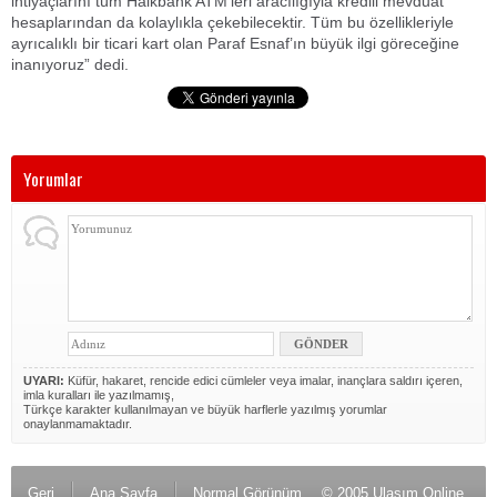
ihtiyaçlarını tüm Halkbank ATM’leri aracılığıyla kredili mevduat
hesaplarından da kolaylıkla çekebilecektir. Tüm bu özellikleriyle
ayrıcalıklı bir ticari kart olan Paraf Esnaf’ın büyük ilgi göreceğine
inanıyoruz” dedi.
Yorumlar
UYARI:
Küfür, hakaret, rencide edici cümleler veya imalar, inançlara saldırı içeren,
imla kuralları ile yazılmamış,
Türkçe karakter kullanılmayan ve büyük harflerle yazılmış yorumlar
onaylanmamaktadır.
Geri
Ana Sayfa
Normal Görünüm
© 2005 Ulaşım Online