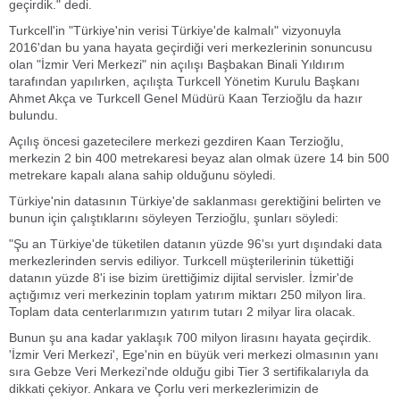
geçirdik." dedi.
Turkcell'in "Türkiye'nin verisi Türkiye'de kalmalı" vizyonuyla
2016'dan bu yana hayata geçirdiği veri merkezlerinin sonuncusu
olan "İzmir Veri Merkezi" nin açılışı Başbakan Binali Yıldırım
tarafından yapılırken, açılışta Turkcell Yönetim Kurulu Başkanı
Ahmet Akça ve Turkcell Genel Müdürü Kaan Terzioğlu da hazır
bulundu.
Açılış öncesi gazetecilere merkezi gezdiren Kaan Terzioğlu,
merkezin 2 bin 400 metrekaresi beyaz alan olmak üzere 14 bin 500
metrekare kapalı alana sahip olduğunu söyledi.
Türkiye'nin datasının Türkiye'de saklanması gerektiğini belirten ve
bunun için çalıştıklarını söyleyen Terzioğlu, şunları söyledi:
"Şu an Türkiye'de tüketilen datanın yüzde 96'sı yurt dışındaki data
merkezlerinden servis ediliyor. Turkcell müşterilerinin tükettiği
datanın yüzde 8'i ise bizim ürettiğimiz dijital servisler. İzmir'de
açtığımız veri merkezinin toplam yatırım miktarı 250 milyon lira.
Toplam data centerlarımızın yatırım tutarı 2 milyar lira olacak.
Bunun şu ana kadar yaklaşık 700 milyon lirasını hayata geçirdik.
'İzmir Veri Merkezi', Ege'nin en büyük veri merkezi olmasının yanı
sıra Gebze Veri Merkezi'nde olduğu gibi Tier 3 sertifikalarıyla da
dikkati çekiyor. Ankara ve Çorlu veri merkezlerimizin de