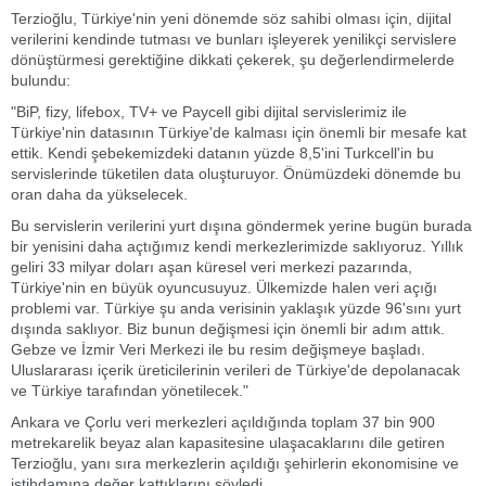
Terzioğlu, Türkiye'nin yeni dönemde söz sahibi olması için, dijital
verilerini kendinde tutması ve bunları işleyerek yenilikçi servislere
dönüştürmesi gerektiğine dikkati çekerek, şu değerlendirmelerde
bulundu:
"BiP, fizy, lifebox, TV+ ve Paycell gibi dijital servislerimiz ile
Türkiye'nin datasının Türkiye'de kalması için önemli bir mesafe kat
ettik. Kendi şebekemizdeki datanın yüzde 8,5'ini Turkcell'in bu
servislerinde tüketilen data oluşturuyor. Önümüzdeki dönemde bu
oran daha da yükselecek.
Bu servislerin verilerini yurt dışına göndermek yerine bugün burada
bir yenisini daha açtığımız kendi merkezlerimizde saklıyoruz. Yıllık
geliri 33 milyar doları aşan küresel veri merkezi pazarında,
Türkiye'nin en büyük oyuncusuyuz. Ülkemizde halen veri açığı
problemi var. Türkiye şu anda verisinin yaklaşık yüzde 96'sını yurt
dışında saklıyor. Biz bunun değişmesi için önemli bir adım attık.
Gebze ve İzmir Veri Merkezi ile bu resim değişmeye başladı.
Uluslararası içerik üreticilerinin verileri de Türkiye'de depolanacak
ve Türkiye tarafından yönetilecek."
Ankara ve Çorlu veri merkezleri açıldığında toplam 37 bin 900
metrekarelik beyaz alan kapasitesine ulaşacaklarını dile getiren
Terzioğlu, yanı sıra merkezlerin açıldığı şehirlerin ekonomisine ve
istihdamına değer kattıklarını söyledi.