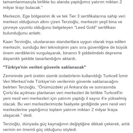
tamamlanmasıyla birlikte bu alanda yaptığımız yatırım miktarı 2
milyar lirayı bulacak."
Merkezin, Ege bölgesinin ilk ve tek Tier 3 sertifikalarına sahip veri
merkezi olduğunun altını çizen Terzioğlu, merkezin yeşil bina ve
çevreye uyumlu olduğunu belgeleyen "Leed Gold" sertifikası
bulunduğunu anlattı.
Kaan Terzioğlu, uluslararası standartlara uygun olarak inşa edilen
merkezin, sunduğu ileri teknolojinin yanı sıra güvenliğine de büyük
önem verdiklerini vurgulayarak, binanın 9 şiddetindeki depreme
dayanıklı şekilde tasarlandığını aktardı.
"Türkiye'nin verileri güvenle saklanacak"
Zemininde yerli üretim sismik izolatörlerin kullanıldığı Turkcell İzmir
Veri Merkezi'nde Türkiye'nin verilerinin güvenle saklanacağını
belirten Terzioğlu, "Önümüzdeki yıl Ankara'da ve sonrasında
Çorlu'da açılması planlanan veri merkezleri ile birlikte Turkcell'in
yeni nesil veri merkezleri için yatırım yaptığı il sayısı 4'e yükselmiş
olacak. Bu veri merkezlerimizde faaliyete girdiğinde yeni nesil veri
merkezlerine yaptığımız toplam yatırım miktarı 2 milyar liraya
ulaşacak." dedi.
Terzioğlu, dünyada güç kaynağının değiştiğine dikkati çekerek, artık
verinin en önemli güç olduğunu söyledi.