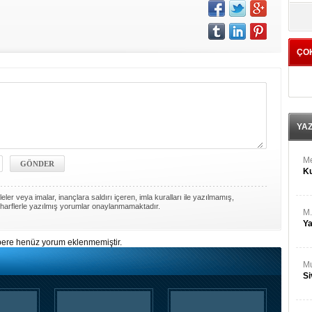
M
yö
Ha
ÇO
Bİ
Cu
ka
Ah
Ku
YA
M
Ku
ler veya imalar, inançlara saldırı içeren, imla kuralları ile yazılmamış,
harflerle yazılmış yorumlar onaylanmamaktadır.
M.
Ya
ere henüz yorum eklenmemiştir.
Mu
Si