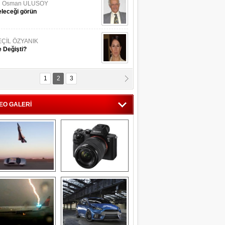
li Osman ULUSOY
leceği görün
EÇİL ÖZYANIK
 Değişti?
1
2
3
DNAN SAKA
iman Kenti Aliağa"
EO GALERİ
ERİÇ KÖYATASI
yraksız Vatan !
Savaş uçağı 
Sony Alpha 7R II ön 
pilotundan 
inceleme
muhteşem gösteri