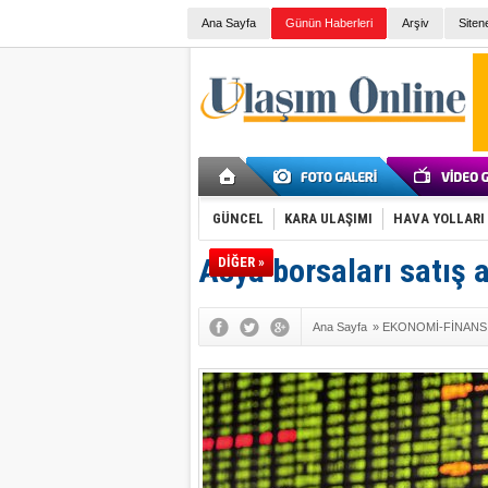
Ana Sayfa
Günün Haberleri
Arşiv
Siten
GÜNCEL
KARA ULAŞIMI
HAVA YOLLARI
Asya borsaları satış a
DİĞER »
Ana Sayfa
»
EKONOMİ-FİNANS