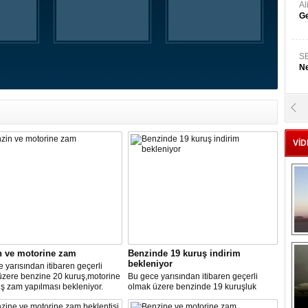
A
Ge
S
Ne
A
"L
VİD
M
Ba
n ve motorine zam
Benzinde 19 kuruş indirim
bekleniyor
 yarısından itibaren geçerli
üzere benzine 20 kuruş,motorine
Bu gece yarısından itibaren geçerli
ş zam yapılması bekleniyor.
olmak üzere benzinde 19 kuruşluk
indirim gerçekleşti.