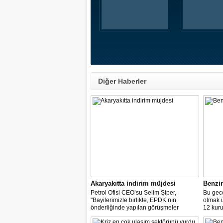
Diğer Haberler
Akaryakıtta indirim müjdesi
Benzi
Petrol Ofisi CEO’su Selim Şiper,
Bu gece
"Bayilerimizle birlikte, EPDK’nın
olmak 
önderliğinde yapılan görüşmeler
12 kuru
sonucunda, dağıtım masraf
paylarımızdan fedakârlık ederek