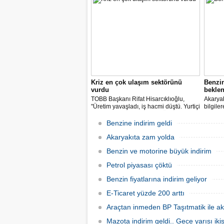
vatandaşlarımıza destek olacak
indirimleri hayata geçiriyoruz" dedi.
Kriz en çok ulaşım sektörünü
Benzi
vurdu
beklen
TOBB Başkanı Rifat Hisarcıklıoğlu,
Akaryak
"Üretim yavaşladı, iş hacmi düştü. Yurtiçi
bilgile
ve dışı uçuşlar iptal edildi. Ülkeler
kuruş, 
sınırları kapattı, ihracat yavaşladı,
zam yap
Benzine indirim geldi
mallarımızı taşıyamaz hale geldik" dedi.
Akaryakıta zam yolda
Benzin ve motorine büyük indirim
Petrol piyasası çöktü
Benzin fiyatlarına indirim geliyor
E-Ticaret yüzde 200 arttı
Araçtan inmeden BP Taşıtmatik ile ak
Mazota indirim geldi.. Gece yarısı ik