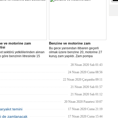
ne ve motorine zam
Benzine ve motorine zam
tisi
Bu gece yarısından itibaren geçerli
ıt sektörü yetkililerinden alınan
olmak üzere benzine 20, motorine 27
re göre benzinin litresinde 15
kuruş zam yapıldı. Zam pompa
motorinin litresinde ise 13 kuruş
fiyatlarına yansıyacak.
ılması bekleniyor.
28 Nisan 2020 Salı 01:43
24 Nisan 2020 Cuma 08:56
22 Nisan 2020 Çarşamba 09:11
21 Nisan 2020 Salı 01:57
21 Nisan 2020 Salı 01:12
20 Nisan 2020 Pazartesi 10:07
aryakıt temini
17 Nisan 2020 Cuma 21:19
isi de zamlanacak
17 Nisan 2020 Cuma 15:44