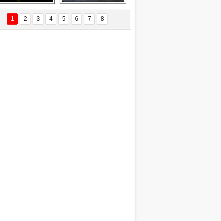
Delta uçağına 
Ford Focus RS 
yıldırım çarptı
(2015)
1
2
3
4
5
6
7
8