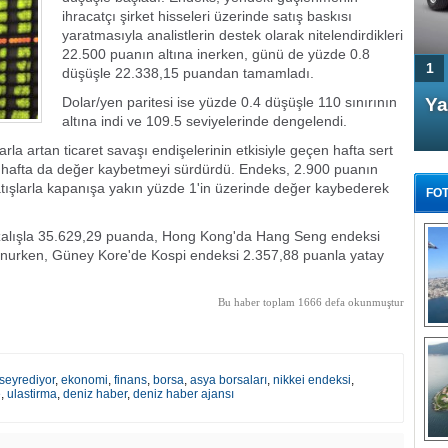
ihracatçı şirket hisseleri üzerinde satış baskısı
yaratmasıyla analistlerin destek olarak nitelendirdikleri
22.500 puanın altına inerken, günü de yüzde 0.8
1
düşüşle 22.338,15 puandan tamamladı.
Dolar/yen paritesi ise yüzde 0.4 düşüşle 110 sınırının
4 Kapılı AMG GT Coupe
Ya
altına indi ve 109.5 seviyelerinde dengelendi.
Türkiye'de satışa çıktı
rla artan ticaret savaşı endişelerinin etkisiyle geçen hafta sert
 hafta da değer kaybetmeyi sürdürdü. Endeks, 2.900 puanın
satışlarla kapanışa yakın yüzde 1'in üzerinde değer kaybederek
FOT
zalışla 35.629,29 puanda, Hong Kong'da Hang Seng endeksi
nurken, Güney Kore'de Kospi endeksi 2.357,88 puanla yatay
FA
Bu haber toplam 1666 defa okunmuştur
TÜ
Tü
E
 seyrediyor
,
ekonomi
,
finans
,
borsa
,
asya borsaları
,
nikkei endeksi
,
e
,
ulastirma
,
deniz haber
,
deniz haber ajansı
G