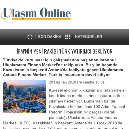
SON DAKİKA
KATEGORİLER
İFM’NİN YENİ RAKİBİ TÜRK YATIRIMCI BEKLİYOR
Türkiye'de kurulması için çalışmalarına başlanan İstanbul
Uluslararası Finans Merkezi'ne rakip çıktı. Bu yılın başında
Kazakistan'ın başkenti Astana'da faaliyete geçen Uluslararası
Astana Finans Merkezi Türk iş insanlarını davet ediyor.
28 Haziran 2018 Perşembe 16:01
Küresel ekonomik krizinin ardından ülkeler
kendi finans merkezlerini oluşturarak öne
çıkmayı hedefliyor. Bunlardan biri de
Kazakistan hükümetinin 100 Adım Yapısal
Reform Projesi’nin bir parçası olarak
planladığı Uluslararası Astana Finans
Merkezi (AIFC). Kazakistan’ın başkenti Astana’da 1 Ocak 2018’de
faaliyete geçen merkez, Türk yatırımcı ve iş insanlarını projelerine