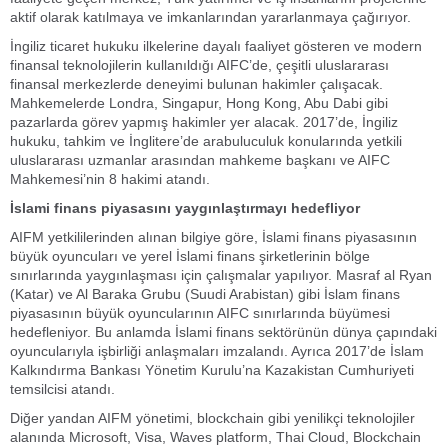
aktif olarak katılmaya ve imkanlarından yararlanmaya çağırıyor.
İngiliz ticaret hukuku ilkelerine dayalı faaliyet gösteren ve modern
finansal teknolojilerin kullanıldığı AIFC’de, çeşitli uluslararası
finansal merkezlerde deneyimi bulunan hakimler çalışacak.
Mahkemelerde Londra, Singapur, Hong Kong, Abu Dabi gibi
pazarlarda görev yapmış hakimler yer alacak. 2017’de, İngiliz
hukuku, tahkim ve İnglitere’de arabuluculuk konularında yetkili
uluslararası uzmanlar arasından mahkeme başkanı ve AIFC
Mahkemesi’nin 8 hakimi atandı.
İslami finans piyasasını yaygınlaştırmayı hedefliyor
AIFM yetkililerinden alınan bilgiye göre, İslami finans piyasasının
büyük oyuncuları ve yerel İslami finans şirketlerinin bölge
sınırlarında yaygınlaşması için çalışmalar yapılıyor. Masraf al Ryan
(Katar) ve Al Baraka Grubu (Suudi Arabistan) gibi İslam finans
piyasasının büyük oyuncularının AIFC sınırlarında büyümesi
hedefleniyor. Bu anlamda İslami finans sektörünün dünya çapındaki
oyuncularıyla işbirliği anlaşmaları imzalandı. Ayrıca 2017’de İslam
Kalkındırma Bankası Yönetim Kurulu’na Kazakistan Cumhuriyeti
temsilcisi atandı.
Diğer yandan AIFM yönetimi, blockchain gibi yenilikçi teknolojiler
alanında Microsoft, Visa, Waves platform, Thai Cloud, Blockchain