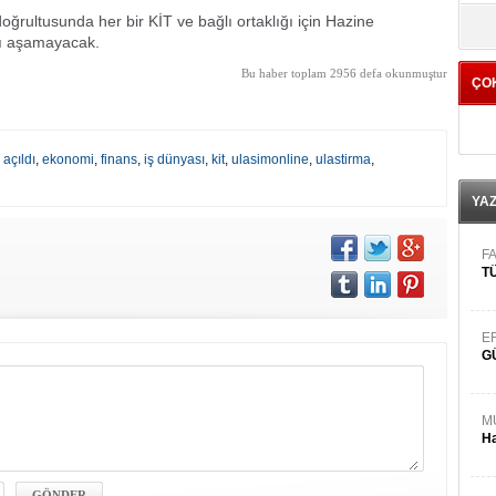
yö
doğrultusunda her bir KİT ve bağlı ortaklığı için Hazine
yı aşamayacak.
Bu haber toplam 2956 defa okunmuştur
ÇO
 açıldı
,
ekonomi
,
finans
,
iş dünyası
,
kit
,
ulasimonline
,
ulastirma
,
YA
FA
TÜ
E
G
M
Ha