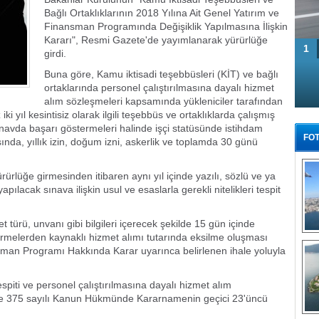
Bağlı Ortaklıklarının 2018 Yılına Ait Genel Yatırım ve
Finansman Programında Değişiklik Yapılmasına İlişkin
Kararı", Resmi Gazete'de yayımlanarak yürürlüğe
1
girdi.
Buna göre, Kamu iktisadi teşebbüsleri (KİT) ve bağlı
ortaklarında personel çalıştırılmasına dayalı hizmet
alım sözleşmeleri kapsamında yükleniciler tarafından
 iki yıl kesintisiz olarak ilgili teşebbüs ve ortaklıklarda çalışmış
avda başarı göstermeleri halinde işçi statüsünde istihdam
FOT
sında, yıllık izin, doğum izni, askerlik ve toplamda 30 günü
rürlüğe girmesinden itibaren aynı yıl içinde yazılı, sözlü ve ya
acak sınava ilişkin usul ve esaslarla gerekli nitelikleri tespit
türü, unvanı gibi bilgileri içerecek şekilde 15 gün içinde
tirmelerden kaynaklı hizmet alımı tutarında eksilme oluşması
Tü
ansman Programı Hakkında Karar uyarınca belirlenen ihale yoluyla
spiti ve personel çalıştırılmasına dayalı hizmet alım
de 375 sayılı Kanun Hükmünde Kararnamenin geçici 23'üncü