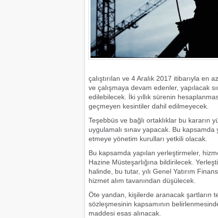
çalıştırılan ve 4 Aralık 2017 itibarıyla en az
ve çalışmaya devam edenler, yapılacak sın
edilebilecek. İki yıllık sürenin hesaplanma
geçmeyen kesintiler dahil edilmeyecek.
Teşebbüs ve bağlı ortaklıklar bu kararın yü
uygulamalı sınav yapacak. Bu kapsamda yapıl
etmeye yönetim kurulları yetkili olacak.
Bu kapsamda yapılan yerleştirmeler, hizmet 
Hazine Müsteşarlığına bildirilecek. Yerleş
halinde, bu tutar, yılı Genel Yatırım Fin
hizmet alım tavanından düşülecek.
Öte yandan, kişilerde aranacak şartların te
sözleşmesinin kapsamının belirlenmesin
maddesi esas alınacak.