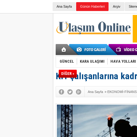
Ana Sayfa
Günün Haberleri
Arşiv
Siten
GÜNCEL
KARA ULAŞIMI
HAVA YOLLARI
KİT çalışanlarına kadr
DİĞER »
Ana Sayfa
»
EKONOMİ-FİNANS