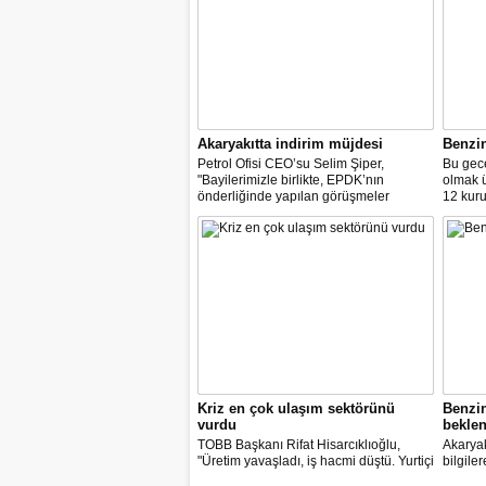
Akaryakıtta indirim müjdesi
Benzi
Petrol Ofisi CEO’su Selim Şiper,
Bu gece
"Bayilerimizle birlikte, EPDK’nın
olmak 
önderliğinde yapılan görüşmeler
12 kuru
sonucunda, dağıtım masraf
paylarımızdan fedakârlık ederek
vatandaşlarımıza destek olacak
indirimleri hayata geçiriyoruz" dedi.
Kriz en çok ulaşım sektörünü
Benzi
vurdu
beklen
TOBB Başkanı Rifat Hisarcıklıoğlu,
Akaryak
"Üretim yavaşladı, iş hacmi düştü. Yurtiçi
bilgile
ve dışı uçuşlar iptal edildi. Ülkeler
kuruş, 