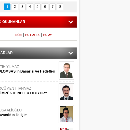
Bilinmeyen 
İşte Meclis'e giren 
nleriyle İstanbul 
600 milletvekilinin 
1
2
3
4
5
6
7
8
Adaları
listesi
K OKUNANLAR
|
|
DÜN
BU HAFTA
BU AY
ZARLAR
TİH YILMAZ
LOMSAŞ'ın Başarısı ve Hedefleri
RCÜMENT TAHMAZ
ÜMRÜKTE NELER OLUYOR?
USA ALİOĞLU
vacılıkta iletişim