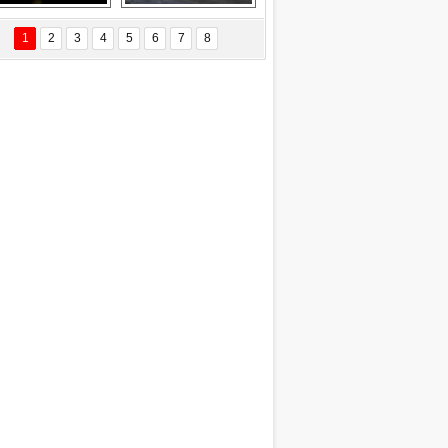
EÇİL ÖZYANIK
Delta uçağına 
Ford Focus RS 
 Değişti?
yıldırım çarptı
(2015)
1
2
3
4
5
6
7
8
DNAN SAKA
iman Kenti Aliağa"
ERİÇ KÖYATASI
yraksız Vatan !