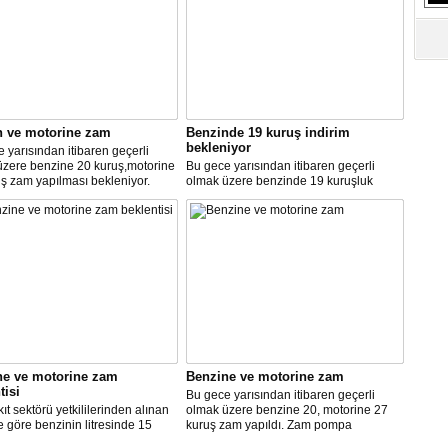
S
Ne
A
"L
n ve motorine zam
Benzinde 19 kuruş indirim
bekleniyor
 yarısından itibaren geçerli
M
üzere benzine 20 kuruş,motorine
Bu gece yarısından itibaren geçerli
Ba
ş zam yapılması bekleniyor.
olmak üzere benzinde 19 kuruşluk
indirim gerçekleşti.
ne ve motorine zam
Benzine ve motorine zam
tisi
Bu gece yarısından itibaren geçerli
ıt sektörü yetkililerinden alınan
olmak üzere benzine 20, motorine 27
re göre benzinin litresinde 15
kuruş zam yapıldı. Zam pompa
motorinin litresinde ise 13 kuruş
fiyatlarına yansıyacak.