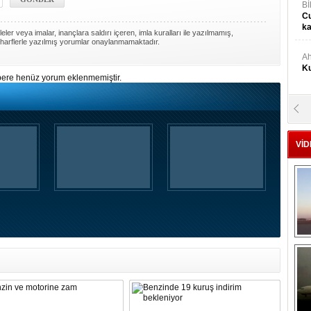
Bİ
Cu
ka
ler veya imalar, inançlara saldırı içeren, imla kuralları ile yazılmamış,
harflerle yazılmış yorumlar onaylanmamaktadır.
Ah
Ku
ere henüz yorum eklenmemiştir.
M
Ku
VİD
M.
Ya
Mu
Si
A
Ge