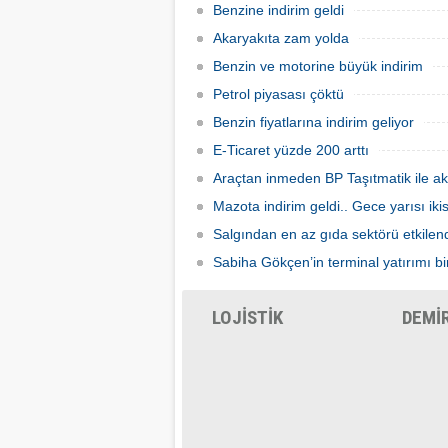
sınırları kapattı, ihracat yavaşladı,
zam yap
Benzine indirim geldi
mallarımızı taşıyamaz hale geldik" dedi.
Akaryakıta zam yolda
Benzin ve motorine büyük indirim
Petrol piyasası çöktü
Benzin fiyatlarına indirim geliyor
E-Ticaret yüzde 200 arttı
Araçtan inmeden BP Taşıtmatik ile ak
Mazota indirim geldi.. Gece yarısı ik
Salgından en az gıda sektörü etkilen
Sabiha Gökçen’in terminal yatırımı bir
LOJİSTİK
DEMİ