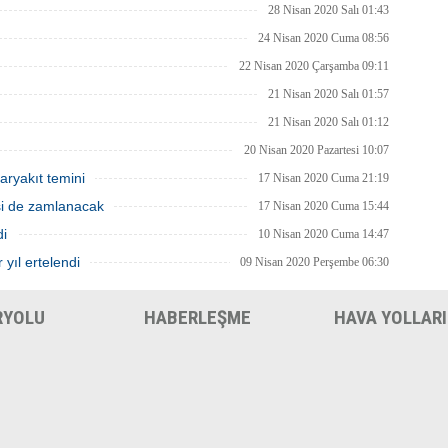
ılması bekleniyor.
28 Nisan 2020 Salı 01:43
24 Nisan 2020 Cuma 08:56
22 Nisan 2020 Çarşamba 09:11
21 Nisan 2020 Salı 01:57
21 Nisan 2020 Salı 01:12
20 Nisan 2020 Pazartesi 10:07
aryakıt temini
17 Nisan 2020 Cuma 21:19
isi de zamlanacak
17 Nisan 2020 Cuma 15:44
di
10 Nisan 2020 Cuma 14:47
 yıl ertelendi
09 Nisan 2020 Perşembe 06:30
RYOLU
HABERLEŞME
HAVA YOLLARI