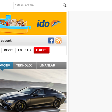
t edecek
ÇEVRE
LOJİSTİK
E-DERGİ
ğlayacak
OMOTİV
TEKNOLOJİ
LİMANLAR
i