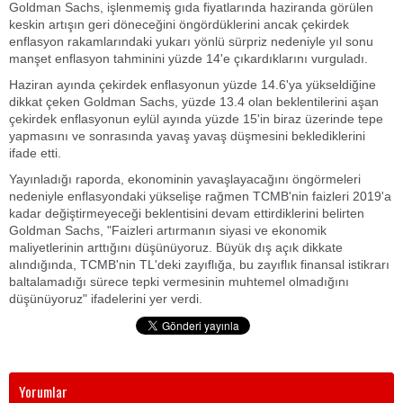
Goldman Sachs, işlenmemiş gıda fiyatlarında haziranda görülen
keskin artışın geri döneceğini öngördüklerini ancak çekirdek
enflasyon rakamlarındaki yukarı yönlü sürpriz nedeniyle yıl sonu
manşet enflasyon tahminini yüzde 14'e çıkardıklarını vurguladı.
Haziran ayında çekirdek enflasyonun yüzde 14.6'ya yükseldiğine
dikkat çeken Goldman Sachs, yüzde 13.4 olan beklentilerini aşan
çekirdek enflasyonun eylül ayında yüzde 15'in biraz üzerinde tepe
yapmasını ve sonrasında yavaş yavaş düşmesini beklediklerini
ifade etti.
Yayınladığı raporda, ekonominin yavaşlayacağını öngörmeleri
nedeniyle enflasyondaki yükselişe rağmen TCMB'nin faizleri 2019'a
kadar değiştirmeyeceği beklentisini devam ettirdiklerini belirten
Goldman Sachs, "Faizleri artırmanın siyasi ve ekonomik
maliyetlerinin arttığını düşünüyoruz. Büyük dış açık dikkate
alındığında, TCMB'nin TL'deki zayıflığa, bu zayıflık finansal istikrarı
baltalamadığı sürece tepki vermesinin muhtemel olmadığını
düşünüyoruz" ifadelerini yer verdi.
Yorumlar