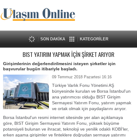
SON DAKİKA
KATEGORİLER
BIST YATIRIM YAPMAK İÇİN ŞİRKET ARIYOR
Girişimlerinin değerlendirilmesini isteyen şirketler için
başvurular bugün itibariyle başladı.
09 Temmuz 2018 Pazartesi 16:16
Türkiye Varlık Fonu Yönetimi AŞ
bünyesinde kurulan ve Borsa İstanbul'un
ana yatırımcısı olduğu BIST Girişim
Sermayesi Yatırım Fonu, yatırım yapmak
ve ortak olmak için paydaşlarını arıyor.
Borsa İstanbul'un resmi internet sitesinde yer alan açıklamaya
göre, BIST Girişim Sermayesi Yatırım Fonu, yüksek büyüme
potansiyeli bulunan ve ihracat, teknoloji ve yenilik odaklı KOBİ'ler,
erken aşama girişimler ve finteklere doğrudan sermaye yatırımı