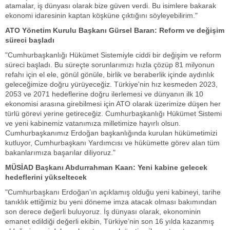
atamalar, iş dünyası olarak bize güven verdi. Bu isimlere bakarak
ekonomi idaresinin kaptan köşküne çıktığını söyleyebilirim."
ATO Yönetim Kurulu Başkanı Gürsel Baran: Reform ve değişim
süreci başladı
"Cumhurbaşkanlığı Hükümet Sistemiyle ciddi bir değişim ve reform
süreci başladı. Bu süreçte sorunlarımızı hızla çözüp 81 milyonun
refahı için el ele, gönül gönüle, birlik ve beraberlik içinde aydınlık
geleceğimize doğru yürüyeceğiz. Türkiye'nin hız kesmeden 2023,
2053 ve 2071 hedeflerine doğru ilerlemesi ve dünyanın ilk 10
ekonomisi arasına girebilmesi için ATO olarak üzerimize düşen her
türlü görevi yerine getireceğiz. Cumhurbaşkanlığı Hükümet Sistemi
ve yeni kabinemiz vatanımıza milletimize hayırlı olsun.
Cumhurbaşkanımız Erdoğan başkanlığında kurulan hükümetimizi
kutluyor, Cumhurbaşkanı Yardımcısı ve hükümette görev alan tüm
bakanlarımıza başarılar diliyoruz."
MÜSİAD Başkanı Abdurrahman Kaan: Yeni kabine gelecek
hedeflerini yükseltecek
"Cumhurbaşkanı Erdoğan’ın açıklamış olduğu yeni kabineyi, tarihe
tanıklık ettiğimiz bu yeni döneme imza atacak olması bakımından
son derece değerli buluyoruz. İş dünyası olarak, ekonominin
emanet edildiği değerli ekibin, Türkiye’nin son 16 yılda kazanmış