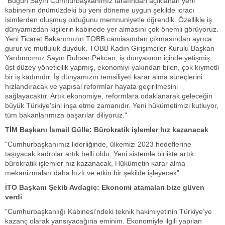
"Bugün Sayın Cumhurbaşkanımız tarafından açıklanan yeni
kabinenin önümüzdeki bu yeni döneme uygun şekilde icracı
isimlerden oluşmuş olduğunu memnuniyetle öğrendik. Özellikle iş
dünyamızdan kişilerin kabinede yer almasını çok önemli görüyoruz.
Yeni Ticaret Bakanımızın TOBB camiasından çıkmasından ayrıca
gurur ve mutluluk duyduk. TOBB Kadın Girişimciler Kurulu Başkan
Yardımcımız Sayın Ruhsar Pekcan, iş dünyasının içinde yetişmiş,
üst düzey yöneticilik yapmış, ekonomiyi yakından bilen, çok kıymetli
bir iş kadınıdır. İş dünyamızın temsiliyeti karar alma süreçlerini
hızlandıracak ve yapısal reformlar hayata geçirilmesini
sağlayacaktır. Artık ekonomiye, reformlara odaklanarak geleceğin
büyük Türkiye'sini inşa etme zamanıdır. Yeni hükümetimizi kutluyor,
tüm bakanlarımıza başarılar diliyoruz."
TİM Başkanı İsmail Gülle: Bürokratik işlemler hız kazanacak
"Cumhurbaşkanımız liderliğinde, ülkemizi 2023 hedeflerine
taşıyacak kadrolar artık belli oldu. Yeni sistemle birlikte artık
bürokratik işlemler hız kazanacak, Hükümetin karar alma
mekanizmaları daha hızlı ve etkin bir şekilde işleyecek”
İTO Başkanı Şekib Avdagiç:
Ekonomi atamaları bize güven
verdi
"Cumhurbaşkanlığı Kabinesi’ndeki teknik hakimiyetinin Türkiye’ye
kazanç olarak yansıyacağına eminim. Ekonomiyle ilgili yapılan