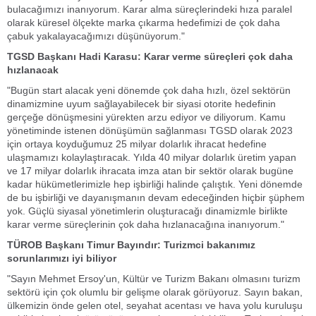
bulacağımızı inanıyorum. Karar alma süreçlerindeki hıza paralel
olarak küresel ölçekte marka çıkarma hedefimizi de çok daha
çabuk yakalayacağımızı düşünüyorum."
TGSD Başkanı Hadi Karasu: Karar verme süreçleri çok daha
hızlanacak
"Bugün start alacak yeni dönemde çok daha hızlı, özel sektörün
dinamizmine uyum sağlayabilecek bir siyasi otorite hedefinin
gerçeğe dönüşmesini yürekten arzu ediyor ve diliyorum. Kamu
yönetiminde istenen dönüşümün sağlanması TGSD olarak 2023
için ortaya koyduğumuz 25 milyar dolarlık ihracat hedefine
ulaşmamızı kolaylaştıracak. Yılda 40 milyar dolarlık üretim yapan
ve 17 milyar dolarlık ihracata imza atan bir sektör olarak bugüne
kadar hükümetlerimizle hep işbirliği halinde çalıştık. Yeni dönemde
de bu işbirliği ve dayanışmanın devam edeceğinden hiçbir şüphem
yok. Güçlü siyasal yönetimlerin oluşturacağı dinamizmle birlikte
karar verme süreçlerinin çok daha hızlanacağına inanıyorum."
TÜROB Başkanı Timur Bayındır: Turizmci bakanımız
sorunlarımızı iyi biliyor
"Sayın Mehmet Ersoy'un, Kültür ve Turizm Bakanı olmasını turizm
sektörü için çok olumlu bir gelişme olarak görüyoruz. Sayın bakan,
ülkemizin önde gelen otel, seyahat acentası ve hava yolu kuruluşu