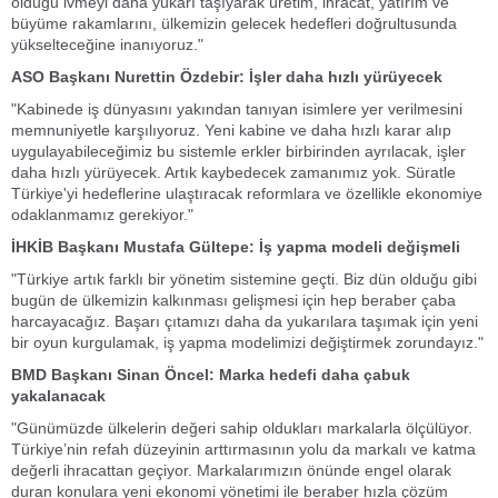
olduğu ivmeyi daha yukarı taşıyarak üretim, ihracat, yatırım ve
büyüme rakamlarını, ülkemizin gelecek hedefleri doğrultusunda
yükselteceğine inanıyoruz."
ASO Başkanı Nurettin Özdebir: İşler daha hızlı yürüyecek
"Kabinede iş dünyasını yakından tanıyan isimlere yer verilmesini
memnuniyetle karşılıyoruz. Yeni kabine ve daha hızlı karar alıp
uygulayabileceğimiz bu sistemle erkler birbirinden ayrılacak, işler
daha hızlı yürüyecek. Artık kaybedecek zamanımız yok. Süratle
Türkiye'yi hedeflerine ulaştıracak reformlara ve özellikle ekonomiye
odaklanmamız gerekiyor."
İHKİB Başkanı Mustafa Gültepe: İş yapma modeli değişmeli
"Türkiye artık farklı bir yönetim sistemine geçti. Biz dün olduğu gibi
bugün de ülkemizin kalkınması gelişmesi için hep beraber çaba
harcayacağız. Başarı çıtamızı daha da yukarılara taşımak için yeni
bir oyun kurgulamak, iş yapma modelimizi değiştirmek zorundayız."
BMD Başkanı Sinan Öncel: Marka hedefi daha çabuk
yakalanacak
"Günümüzde ülkelerin değeri sahip oldukları markalarla ölçülüyor.
Türkiye’nin refah düzeyinin arttırmasının yolu da markalı ve katma
değerli ihracattan geçiyor. Markalarımızın önünde engel olarak
duran konulara yeni ekonomi yönetimi ile beraber hızla çözüm