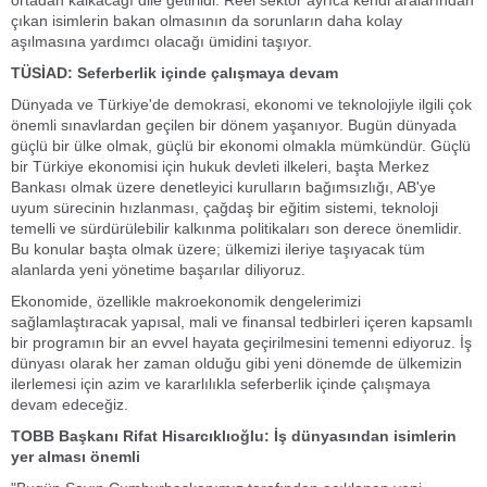
ortadan kalkacağı dile getirildi. Reel sektör ayrıca kendi aralarından
çıkan isimlerin bakan olmasının da sorunların daha kolay
aşılmasına yardımcı olacağı ümidini taşıyor.
TÜSİAD: Seferberlik içinde çalışmaya devam
Dünyada ve Türkiye'de demokrasi, ekonomi ve teknolojiyle ilgili çok
önemli sınavlardan geçilen bir dönem yaşanıyor. Bugün dünyada
güçlü bir ülke olmak, güçlü bir ekonomi olmakla mümkündür. Güçlü
bir Türkiye ekonomisi için hukuk devleti ilkeleri, başta Merkez
Bankası olmak üzere denetleyici kurulların bağımsızlığı, AB'ye
uyum sürecinin hızlanması, çağdaş bir eğitim sistemi, teknoloji
temelli ve sürdürülebilir kalkınma politikaları son derece önemlidir.
Bu konular başta olmak üzere; ülkemizi ileriye taşıyacak tüm
alanlarda yeni yönetime başarılar diliyoruz.
Ekonomide, özellikle makroekonomik dengelerimizi
sağlamlaştıracak yapısal, mali ve finansal tedbirleri içeren kapsamlı
bir programın bir an evvel hayata geçirilmesini temenni ediyoruz. İş
dünyası olarak her zaman olduğu gibi yeni dönemde de ülkemizin
ilerlemesi için azim ve kararlılıkla seferberlik içinde çalışmaya
devam edeceğiz.
TOBB Başkanı Rifat Hisarcıklıoğlu: İş dünyasından isimlerin
yer alması önemli