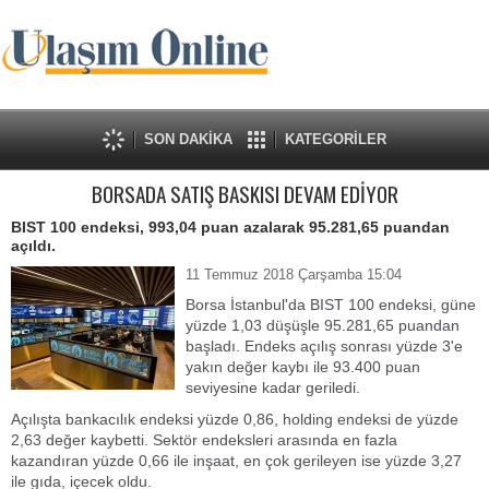
SON DAKİKA
KATEGORİLER
BORSADA SATIŞ BASKISI DEVAM EDİYOR
BIST 100 endeksi, 993,04 puan azalarak 95.281,65 puandan
açıldı.
11 Temmuz 2018 Çarşamba 15:04
Borsa İstanbul'da BIST 100 endeksi, güne
yüzde 1,03 düşüşle 95.281,65 puandan
başladı. Endeks açılış sonrası yüzde 3'e
yakın değer kaybı ile 93.400 puan
seviyesine kadar geriledi.
Açılışta bankacılık endeksi yüzde 0,86, holding endeksi de yüzde
2,63 değer kaybetti. Sektör endeksleri arasında en fazla
kazandıran yüzde 0,66 ile inşaat, en çok gerileyen ise yüzde 3,27
ile gıda, içecek oldu.