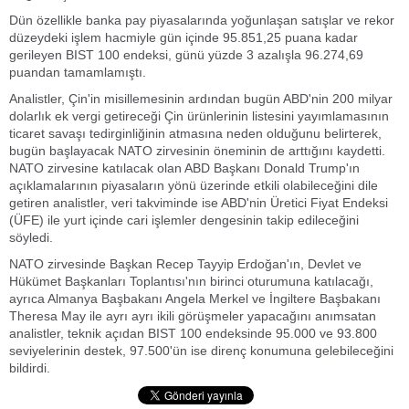
Dün özellikle banka pay piyasalarında yoğunlaşan satışlar ve rekor
düzeydeki işlem hacmiyle gün içinde 95.851,25 puana kadar
gerileyen BIST 100 endeksi, günü yüzde 3 azalışla 96.274,69
puandan tamamlamıştı.
Analistler, Çin'in misillemesinin ardından bugün ABD'nin 200 milyar
dolarlık ek vergi getireceği Çin ürünlerinin listesini yayımlamasının
ticaret savaşı tedirginliğinin atmasına neden olduğunu belirterek,
bugün başlayacak NATO zirvesinin öneminin de arttığını kaydetti.
NATO zirvesine katılacak olan ABD Başkanı Donald Trump'ın
açıklamalarının piyasaların yönü üzerinde etkili olabileceğini dile
getiren analistler, veri takviminde ise ABD'nin Üretici Fiyat Endeksi
(ÜFE) ile yurt içinde cari işlemler dengesinin takip edileceğini
söyledi.
NATO zirvesinde Başkan Recep Tayyip Erdoğan'ın, Devlet ve
Hükümet Başkanları Toplantısı'nın birinci oturumuna katılacağı,
ayrıca Almanya Başbakanı Angela Merkel ve İngiltere Başbakanı
Theresa May ile ayrı ayrı ikili görüşmeler yapacağını anımsatan
analistler, teknik açıdan BIST 100 endeksinde 95.000 ve 93.800
seviyelerinin destek, 97.500'ün ise direnç konumuna gelebileceğini
bildirdi.