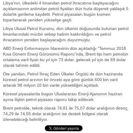
Libya'nın, ülkedeki 4 limandan petrol ihracatına başlayacağını
açıklamasının ardından petrol fiyatları dün hızla düşerek yaklaşık 5
dolarlık gerileme kaydetti. Petrol piyasaları bugün kısmen
toparlanarak yeniden yükselişe geçti.
Libya Ulusal Petrol Kurumu, dün ülkenin doğusunda bulunan petrol
limanlarındaki mücbir sebep halinin kaldırıldığını ve petrol
ihracatının yeniden başlayacağını duyurmuştu.
ABD Enerji Enformasyon İdaresinin dün açıkladığı "Temmuz 2018
Kısa Dönem Enerji Görünümü Raporu"nda, Brent tipi ham petrolün
ortalama varil fiyatı bu yıl için 73 dolar, gelecek yıl için de 69 dolar
olarak tahmin edildi.
Öte yandan, Petrol İhraç Eden Ülkeler Örgütü de dün haziranda
küresel petrol arzının bir önceki aya göre günlük 600 bin varil
artarak 98 milyon 10 bin varile yükseldiğini açıkladı.
Küresel piyasalarda bugün Uluslararası Enerji Ajansının haziran
ayına ilişkin petrol piyasası raporu takip edilecek.
Brent petrolde, teknik olarak 74,81 ile 75,07 dolar aralığının direnç,
74,29 ile 74,55 dolar aralığının ise destek bölgesi olarak
izlenebileceği belirtiliyor.