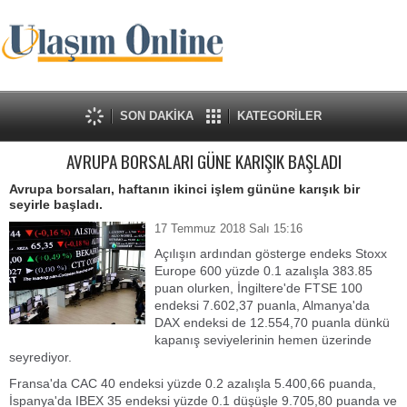
SON DAKİKA
KATEGORİLER
AVRUPA BORSALARI GÜNE KARIŞIK BAŞLADI
Avrupa borsaları, haftanın ikinci işlem gününe karışık bir
seyirle başladı.
17 Temmuz 2018 Salı 15:16
Açılışın ardından gösterge endeks Stoxx
Europe 600 yüzde 0.1 azalışla 383.85
puan olurken, İngiltere'de FTSE 100
endeksi 7.602,37 puanla, Almanya'da
DAX endeksi de 12.554,70 puanla dünkü
kapanış seviyelerinin hemen üzerinde
seyrediyor.
Fransa'da CAC 40 endeksi yüzde 0.2 azalışla 5.400,66 puanda,
İspanya'da IBEX 35 endeksi yüzde 0.1 düşüşle 9.705,80 puanda ve