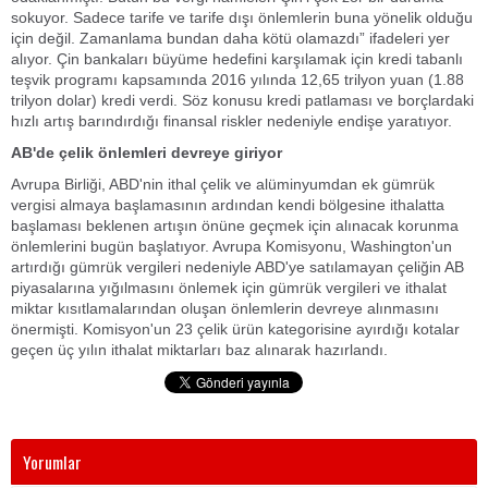
sokuyor. Sadece tarife ve tarife dışı önlemlerin buna yönelik olduğu
için değil. Zamanlama bundan daha kötü olamazdı” ifadeleri yer
alıyor. Çin bankaları büyüme hedefini karşılamak için kredi tabanlı
teşvik programı kapsamında 2016 yılında 12,65 trilyon yuan (1.88
trilyon dolar) kredi verdi. Söz konusu kredi patlaması ve borçlardaki
hızlı artış barındırdığı finansal riskler nedeniyle endişe yaratıyor.
AB'de çelik önlemleri devreye giriyor
Avrupa Birliği, ABD'nin ithal çelik ve alüminyumdan ek gümrük
vergisi almaya başlamasının ardından kendi bölgesine ithalatta
başlaması beklenen artışın önüne geçmek için alınacak korunma
önlemlerini bugün başlatıyor. Avrupa Komisyonu, Washington'un
artırdığı gümrük vergileri nedeniyle ABD'ye satılamayan çeliğin AB
piyasalarına yığılmasını önlemek için gümrük vergileri ve ithalat
miktar kısıtlamalarından oluşan önlemlerin devreye alınmasını
önermişti. Komisyon'un 23 çelik ürün kategorisine ayırdığı kotalar
geçen üç yılın ithalat miktarları baz alınarak hazırlandı.
Yorumlar