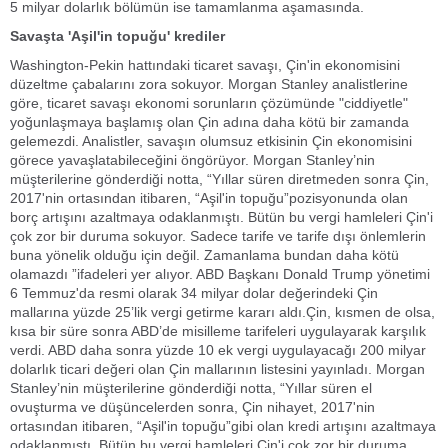
5 milyar dolarlık bölümün ise tamamlanma aşamasında.
Savaşta 'Aşil'in topuğu' krediler
Washington-Pekin hattındaki ticaret savaşı, Çin'in ekonomisini
düzeltme çabalarını zora sokuyor. Morgan Stanley analistlerine
göre, ticaret savaşı ekonomi sorunların çözümünde "ciddiyetle"
yoğunlaşmaya başlamış olan Çin adına daha kötü bir zamanda
gelemezdi. Analistler, savaşın olumsuz etkisinin Çin ekonomisini
görece yavaşlatabileceğini öngörüyor. Morgan Stanley’nin
müşterilerine gönderdiği notta, “Yıllar süren diretmeden sonra Çin,
2017'nin ortasından itibaren, “Aşil'in topuğu”pozisyonunda olan
borç artışını azaltmaya odaklanmıştı. Bütün bu vergi hamleleri Çin'i
çok zor bir duruma sokuyor. Sadece tarife ve tarife dışı önlemlerin
buna yönelik olduğu için değil. Zamanlama bundan daha kötü
olamazdı ”ifadeleri yer alıyor. ABD Başkanı Donald Trump yönetimi
6 Temmuz'da resmi olarak 34 milyar dolar değerindeki Çin
mallarına yüzde 25’lik vergi getirme kararı aldı.Çin, kısmen de olsa,
kısa bir süre sonra ABD’de misilleme tarifeleri uygulayarak karşılık
verdi. ABD daha sonra yüzde 10 ek vergi uygulayacağı 200 milyar
dolarlık ticari değeri olan Çin mallarının listesini yayınladı. Morgan
Stanley’nin müşterilerine gönderdiği notta, “Yıllar süren el
ovuşturma ve düşüncelerden sonra, Çin nihayet, 2017'nin
ortasından itibaren, “Aşil'in topuğu”gibi olan kredi artışını azaltmaya
odaklanmıştı. Bütün bu vergi hamleleri Çin'i çok zor bir duruma