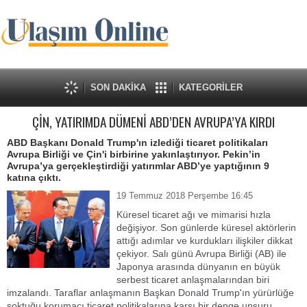
SON DAKİKA
KATEGORİLER
ÇİN, YATIRIMDA DÜMENİ ABD’DEN AVRUPA’YA KIRDI
ABD Başkanı Donald Trump'ın izlediği ticaret politikaları
Avrupa Birliği ve Çin'i birbirine yakınlaştırıyor. Pekin’in
Avrupa’ya gerçekleştirdiği yatırımlar ABD’ye yaptığının 9
katına çıktı.
19 Temmuz 2018 Perşembe 16:45
Küresel ticaret ağı ve mimarisi hızla
değişiyor. Son günlerde küresel aktörlerin
attığı adımlar ve kurdukları ilişkiler dikkat
çekiyor. Salı günü Avrupa Birliği (AB) ile
Japonya arasında dünyanın en büyük
serbest ticaret anlaşmalarından biri
imzalandı. Taraflar anlaşmanın Başkan Donald Trump'ın yürürlüğe
soktuğu korumacı ticaret politikalarına karşı bir denge unsuru