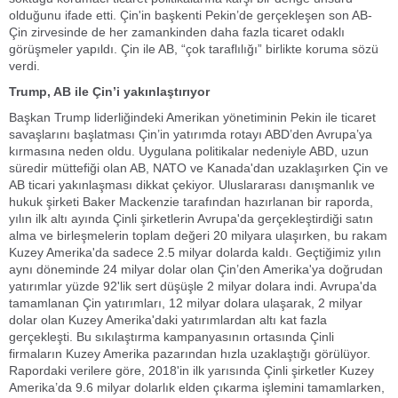
olduğunu ifade etti. Çin'in başkenti Pekin’de gerçekleşen son AB-
Çin zirvesinde de her zamankinden daha fazla ticaret odaklı
görüşmeler yapıldı. Çin ile AB, “çok taraflılığı” birlikte koruma sözü
verdi.
Trump, AB ile Çin’i yakınlaştırıyor
Başkan Trump liderliğindeki Amerikan yönetiminin Pekin ile ticaret
savaşlarını başlatması Çin’in yatırımda rotayı ABD’den Avrupa’ya
kırmasına neden oldu. Uygulana politikalar nedeniyle ABD, uzun
süredir müttefiği olan AB, NATO ve Kanada'dan uzaklaşırken Çin ve
AB ticari yakınlaşması dikkat çekiyor. Uluslararası danışmanlık ve
hukuk şirketi Baker Mackenzie tarafından hazırlanan bir raporda,
yılın ilk altı ayında Çinli şirketlerin Avrupa'da gerçekleştirdiği satın
alma ve birleşmelerin toplam değeri 20 milyara ulaşırken, bu rakam
Kuzey Amerika'da sadece 2.5 milyar dolarda kaldı. Geçtiğimiz yılın
aynı döneminde 24 milyar dolar olan Çin’den Amerika'ya doğrudan
yatırımlar yüzde 92'lik sert düşüşle 2 milyar dolara indi. Avrupa'da
tamamlanan Çin yatırımları, 12 milyar dolara ulaşarak, 2 milyar
dolar olan Kuzey Amerika'daki yatırımlardan altı kat fazla
gerçekleşti. Bu sıkılaştırma kampanyasının ortasında Çinli
firmaların Kuzey Amerika pazarından hızla uzaklaştığı görülüyor.
Rapordaki verilere göre, 2018'in ilk yarısında Çinli şirketler Kuzey
Amerika’da 9.6 milyar dolarlık elden çıkarma işlemini tamamlarken,