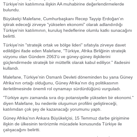
Türkiye'nin katılımına ilişkin AA muhabirine değerlendirmelerde
bulundu.
Büyükelçi Malefane, Cumhurbaşkanı Recep Tayyip Erdoğan'ın
iştirak edeceği zirveye "yükselen ekonomi" olarak adlandırdığı
Türkiye'nin katılımının, kuruluş hedeflerine olumlu katkı sunacağını
belirtti.
Türkiye'nin "stratejik ortak ve bölge lideri" sıfatıyla zirveye davet
edildiğini ifade eden Malefane, "Türkiye, Afrika Birliğinin stratejik
vizyonu olan Gündem 2063'ü ve güney-güney ilişkilerini
güçlendirmede stratejik bir müttefik olarak kabul ediliyor." ifadesini
kullandı.
Malefane, Türkiye'nin Osmanlı Devleti döneminden bu yana Güney
Afrika'nın ortağı olduğunu, Güney Afrika'nın dış politikasının
ilerletilmesinde önemli rol oynamayı sürdürdüğünü vurguladı.
"Türkiye aynı zamanda sıra dışı potansiyelle yükselen bir ekonomi."
diyen Malefane, bu nedenle oluşumun profilini geliştireceği,
katılımdan çok şey de kazanacağı yorumunu yaptı.
Güney Afrika'nın Ankara Büyükelçisi, 15 Temmuz darbe girişimine
ilişkin de ülkesinin terörizmle mücadele konusunda Türkiye ile
çalışacağını belirtti.