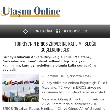
SON DAKİKA
KATEGORİLER
'TÜRKİYE'NİN BRICS ZİRVESİNE KATILIMI, BLOĞU
GÜÇLENDİRECEK'
Güney Afrika'nın Ankara Büyükelçisi Pule I Malefane,
"yükselen ekonomi" olarak adlandırdığı Türkiye'nin
katılımının, kuruluş hedeflerine olumlu katkı sunacağını
söyledi.
25 Temmuz 2018 Çarşamba 17:36
Güney Afrika'nın Ankara Büyükelçisi Pule I
Malefane, Türkiye'nin BRICS zirvesine
katılımının bloğu güçlendireceğini söyledi.
Malefane, Güney Afrika Cumhuriyeti'nde
25-27 Temmuz'da düzenlenecek 10.
BRICS (Brezilya, Rusya, Hindistan, Çin ve Güney Afrika) Zirvesi'ne