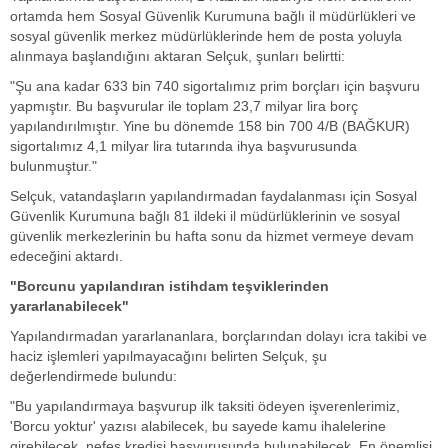
ortamda hem Sosyal Güvenlik Kurumuna bağlı il müdürlükleri ve
sosyal güvenlik merkez müdürlüklerinde hem de posta yoluyla
alınmaya başlandığını aktaran Selçuk, şunları belirtti:
"Şu ana kadar 633 bin 740 sigortalımız prim borçları için başvuru
yapmıştır. Bu başvurular ile toplam 23,7 milyar lira borç
yapılandırılmıştır. Yine bu dönemde 158 bin 700 4/B (BAĞKUR)
sigortalımız 4,1 milyar lira tutarında ihya başvurusunda
bulunmuştur."
Selçuk, vatandaşların yapılandırmadan faydalanması için Sosyal
Güvenlik Kurumuna bağlı 81 ildeki il müdürlüklerinin ve sosyal
güvenlik merkezlerinin bu hafta sonu da hizmet vermeye devam
edeceğini aktardı.
"Borcunu yapılandıran istihdam teşviklerinden
yararlanabilecek"
Yapılandırmadan yararlananlara, borçlarından dolayı icra takibi ve
haciz işlemleri yapılmayacağını belirten Selçuk, şu
değerlendirmede bulundu:
"Bu yapılandırmaya başvurup ilk taksiti ödeyen işverenlerimiz,
'Borcu yoktur' yazısı alabilecek, bu sayede kamu ihalelerine
girebilecek, nefes kredisi başvurusunda bulunabilecek. En önemlisi