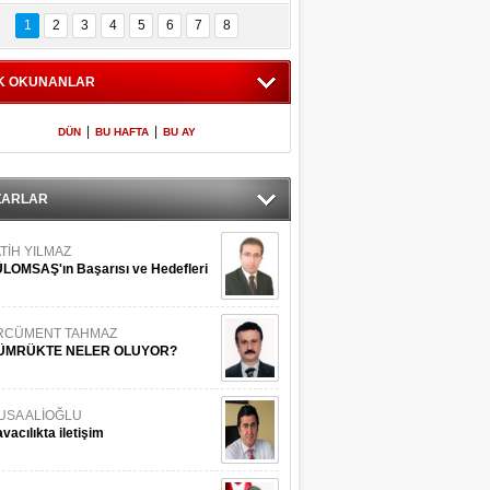
Bilinmeyen 
İşte Meclis'e giren 
nleriyle İstanbul 
600 milletvekilinin 
1
2
3
4
5
6
7
8
Adaları
listesi
K OKUNANLAR
|
|
DÜN
BU HAFTA
BU AY
ZARLAR
TİH YILMAZ
LOMSAŞ'ın Başarısı ve Hedefleri
RCÜMENT TAHMAZ
ÜMRÜKTE NELER OLUYOR?
USA ALİOĞLU
vacılıkta iletişim