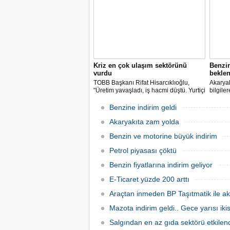
Kriz en çok ulaşım sektörünü
Benzi
vurdu
beklen
TOBB Başkanı Rifat Hisarcıklıoğlu,
Akaryak
"Üretim yavaşladı, iş hacmi düştü. Yurtiçi
bilgile
ve dışı uçuşlar iptal edildi. Ülkeler
kuruş, 
sınırları kapattı, ihracat yavaşladı,
zam yap
Benzine indirim geldi
mallarımızı taşıyamaz hale geldik" dedi.
Akaryakıta zam yolda
Benzin ve motorine büyük indirim
Petrol piyasası çöktü
Benzin fiyatlarına indirim geliyor
E-Ticaret yüzde 200 arttı
Araçtan inmeden BP Taşıtmatik ile ak
Mazota indirim geldi.. Gece yarısı ik
Salgından en az gıda sektörü etkilen