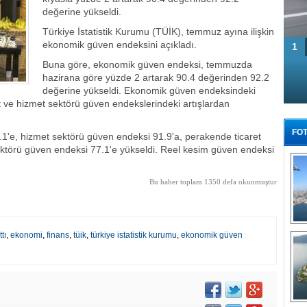
değerine yükseldi.
Türkiye İstatistik Kurumu (TÜİK), temmuz ayına ilişkin
ekonomik güven endeksini açıkladı.
1
Buna göre, ekonomik güven endeksi, temmuzda
hazirana göre yüzde 2 artarak 90.4 değerinden 92.2
değerine yükseldi. Ekonomik güven endeksindeki
aat ve hizmet sektörü güven endekslerindeki artışlardan
FOT
1'e, hizmet sektörü güven endeksi 91.9'a, perakende ticaret
ektörü güven endeksi 77.1'e yükseldi. Reel kesim güven endeksi
Bu haber toplam 1350 defa okunmuştur
Tü
tı
,
ekonomi
,
finans
,
tüik
,
türkiye istatistik kurumu
,
ekonomik güven