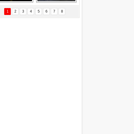
EÇİL ÖZYANIK
Delta uçağına 
Ford Focus RS 
 Değişti?
yıldırım çarptı
(2015)
1
2
3
4
5
6
7
8
DNAN SAKA
iman Kenti Aliağa"
ERİÇ KÖYATASI
yraksız Vatan !