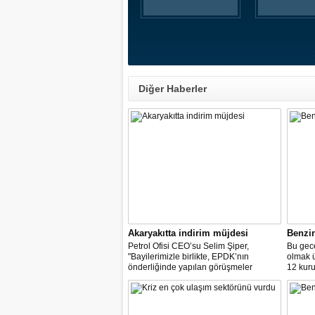
Diğer Haberler
Akaryakıtta indirim müjdesi
Benzi
Petrol Ofisi CEO’su Selim Şiper,
Bu gece
"Bayilerimizle birlikte, EPDK’nın
olmak 
önderliğinde yapılan görüşmeler
12 kuru
sonucunda, dağıtım masraf
paylarımızdan fedakârlık ederek
vatandaşlarımıza destek olacak
indirimleri hayata geçiriyoruz" dedi.