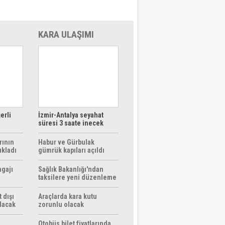
KARA ULAŞIMI
erli
İzmir-Antalya seyahat
süresi 3 saate inecek
rının
Habur ve Gürbulak
ıkladı
gümrük kapıları açıldı
agajı
Sağlık Bakanlığı'ndan
taksilere yeni düzenleme
 dışı
Araçlarda kara kutu
ılacak
zorunlu olacak
Otobüs bilet fiyatlarında