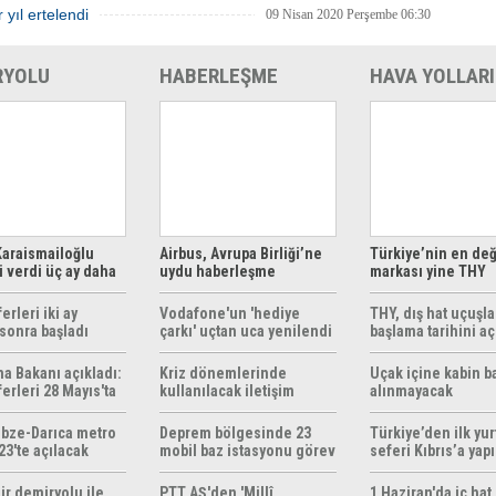
 yıl ertelendi
09 Nisan 2020 Perşembe 06:30
RYOLU
HABERLEŞME
HAVA YOLLARI
araismailoğlu
Airbus, Avrupa Birliği’ne
Türkiye’nin en değ
 verdi üç ay daha
uydu haberleşme
markası yine THY
z
çözümleri sunuyor
erleri iki ay
Vodafone'un 'hediye
THY, dış hat uçuşla
sonra başladı
çarkı' uçtan uca yenilendi
başlama tarihini aç
ma Bakanı açıkladı:
Kriz dönemlerinde
Uçak içine kabin b
erleri 28 Mayıs'ta
kullanılacak iletişim
alınmayacak
r
yöntemleri rehberi
hazırlandı
bze-Darıca metro
Deprem bölgesinde 23
Türkiye’den ilk yurt
23'te açılacak
mobil baz istasyonu görev
seferi Kıbrıs’a yap
yapıyor
ir demiryolu ile
PTT AŞ'den 'Millî
1 Haziran'da iç hat