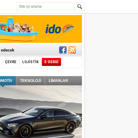
t edecek
ÇEVRE
LOJİSTİK
E-DERGİ
ğlayacak
OMOTİV
TEKNOLOJİ
LİMANLAR
i