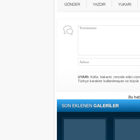
UYARI:
Küfür, hakaret, rencide edici cümle
Türkçe karakter kullanılmayan ve büyük 
Bu hab
SON EKLENEN
GALERİLER