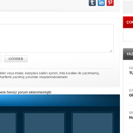
yö
ÇO
YA
FA
TÜ
ler veya imalar, inançlara saldırı içeren, imla kuralları ile yazılmamış,
harflerle yazılmış yorumlar onaylanmamaktadır.
E
ere henüz yorum eklenmemiştir.
G
M
Ha