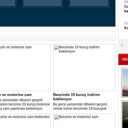
Bİ
Cu
ka
Ah
Ku
M
Ku
VİD
M.
Ya
Mu
Si
n ve motorine zam
Benzinde 19 kuruş indirim
bekleniyor
 yarısından itibaren geçerli
üzere benzine 20 kuruş,motorine
Bu gece yarısından itibaren geçerli
ş zam yapılması bekleniyor.
olmak üzere benzinde 19 kuruşluk
A
indirim gerçekleşti.
Ge