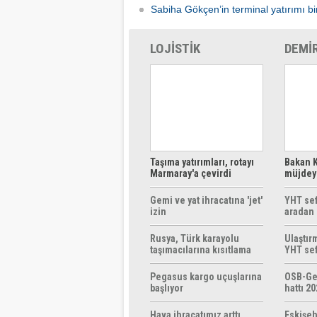
Sabiha Gökçen’in terminal yatırımı bir
LOJİSTİK
DEMİ
Taşıma yatırımları, rotayı
Bakan K
Marmaray'a çevirdi
müjdeyi
ücretsi
Gemi ve yat ihracatına 'jet'
YHT sef
izin
aradan 
Rusya, Türk karayolu
Ulaştır
taşımacılarına kısıtlama
YHT sef
getirebilir
başlıyo
Pegasus kargo uçuşlarına
OSB-Ge
başlıyor
hattı 20
Hava ihracatımız arttı
Eskişeh