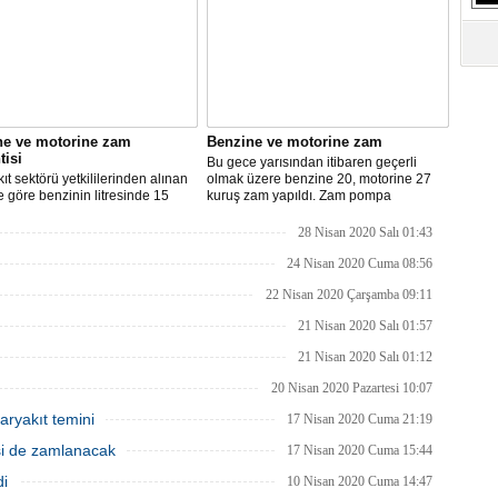
S
Ne
A
"L
ne ve motorine zam
Benzine ve motorine zam
tisi
Bu gece yarısından itibaren geçerli
M
ıt sektörü yetkililerinden alınan
olmak üzere benzine 20, motorine 27
Ba
re göre benzinin litresinde 15
kuruş zam yapıldı. Zam pompa
motorinin litresinde ise 13 kuruş
fiyatlarına yansıyacak.
ılması bekleniyor.
28 Nisan 2020 Salı 01:43
24 Nisan 2020 Cuma 08:56
22 Nisan 2020 Çarşamba 09:11
21 Nisan 2020 Salı 01:57
21 Nisan 2020 Salı 01:12
20 Nisan 2020 Pazartesi 10:07
aryakıt temini
17 Nisan 2020 Cuma 21:19
isi de zamlanacak
17 Nisan 2020 Cuma 15:44
di
10 Nisan 2020 Cuma 14:47