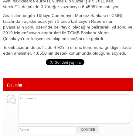
Aynı dakikalarda euro/TL yüzde 0.8 yükselişle 5.7611'den,
sterlin/TL de yüzde 0.7 değer kazancıyla 6.4595'ten satılıyor.
Analistler, bugün Türkiye Cumhuriyet Merkez Bankası (TCMB)
tarafından açıklanacak yılın 3'üncü Enflasyon Raporu'nun
piyasaların yönü üzerinde belirleyici olacağını belirterek, yıl sonu ve
2019 için enflasyon öngörüleri ile TCMB Başkanı Murat
Çetinkaya'nın iletişiminin takip edileceğini dile getirdi.
Teknik açıdan dolar/TL'de 4.92'nin direnç konumuna geldiğini ifade
eden analistler, 4.8550'nin destek konumunda olduğunu söyledi.
Yorumlar