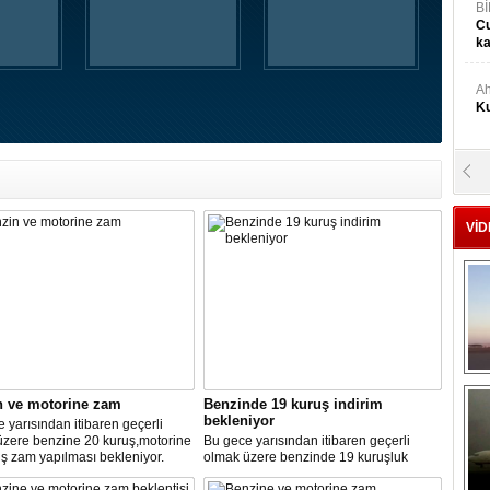
Bİ
Cu
ka
Ah
Ku
M
Ku
VİD
M.
Ya
Mu
Si
n ve motorine zam
Benzinde 19 kuruş indirim
A
bekleniyor
 yarısından itibaren geçerli
Ge
üzere benzine 20 kuruş,motorine
Bu gece yarısından itibaren geçerli
ş zam yapılması bekleniyor.
olmak üzere benzinde 19 kuruşluk
indirim gerçekleşti.