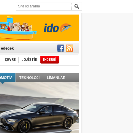
t edecek
ÇEVRE
LOJİSTİK
E-DERGİ
ğlayacak
OMOTİV
TEKNOLOJİ
LİMANLAR
i