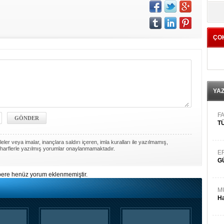
yö
ÇO
YA
FA
TÜ
ler veya imalar, inançlara saldırı içeren, imla kuralları ile yazılmamış,
harflerle yazılmış yorumlar onaylanmamaktadır.
E
G
ere henüz yorum eklenmemiştir.
M
Ha