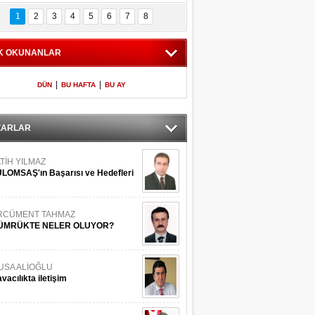
Bilinmeyen 
İşte Meclis'e giren 
nleriyle İstanbul 
600 milletvekilinin 
1
2
3
4
5
6
7
8
Adaları
listesi
K OKUNANLAR
|
|
DÜN
BU HAFTA
BU AY
ZARLAR
TİH YILMAZ
LOMSAŞ'ın Başarısı ve Hedefleri
RCÜMENT TAHMAZ
ÜMRÜKTE NELER OLUYOR?
USA ALİOĞLU
vacılıkta iletişim