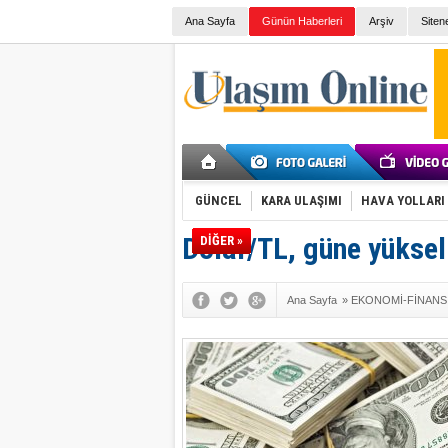
Ana Sayfa
Günün Haberleri
Arşiv
Siten
GÜNCEL
KARA ULAŞIMI
HAVA YOLLARI
Dolar/TL, güne yüksel
DİĞER »
Ana Sayfa
»
EKONOMİ-FİNANS