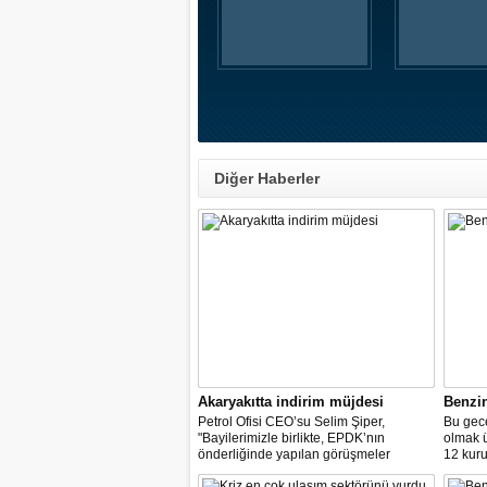
Diğer Haberler
Akaryakıtta indirim müjdesi
Benzi
Petrol Ofisi CEO’su Selim Şiper,
Bu gece
"Bayilerimizle birlikte, EPDK’nın
olmak 
önderliğinde yapılan görüşmeler
12 kuru
sonucunda, dağıtım masraf