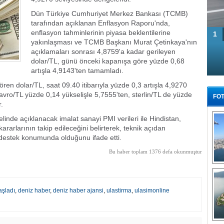
Dün Türkiye Cumhuriyet Merkez Bankası (TCMB)
tarafından açıklanan Enflasyon Raporu'nda,
enflasyon tahminlerinin piyasa beklentilerine
1
yakınlaşması ve TCMB Başkanı Murat Çetinkaya'nın
açıklamaları sonrası 4,8759'a kadar gerileyen
dolar/TL, günü önceki kapanışa göre yüzde 0,68
artışla 4,9143'ten tamamladı.
ren dolar/TL, saat 09.40 itibarıyla yüzde 0,3 artışla 4,9270
avro/TL yüzde 0,14 yükselişle 5,7555'ten, sterlin/TL de yüzde
FOT
.
linde açıklanacak imalat sanayi PMI verileri ile Hindistan,
rarlarının takip edileceğini belirterek, teknik açıdan
 destek konumunda olduğunu ifade etti.
Bu haber toplam 1376 defa okunmuştur
Tü
aşladı
,
deniz haber
,
deniz haber ajansi
,
ulastirma
,
ulasimonline