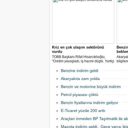
paylarımızdan fedakârlık ederek
vatandaşlarımıza destek olacak
indirimleri hayata geçiriyoruz" dedi.
Kriz en çok ulaşım sektörünü
Benzi
vurdu
beklen
TOBB Başkanı Rifat Hisarcıklıoğlu,
Akaryak
"Üretim yavaşladı, iş hacmi düştü. Yurtiçi
bilgile
ve dışı uçuşlar iptal edildi. Ülkeler
kuruş, 
sınırları kapattı, ihracat yavaşladı,
zam yap
Benzine indirim geldi
mallarımızı taşıyamaz hale geldik" dedi.
Akaryakıta zam yolda
Benzin ve motorine büyük indirim
Petrol piyasası çöktü
Benzin fiyatlarına indirim geliyor
E-Ticaret yüzde 200 arttı
Araçtan inmeden BP Taşıtmatik ile ak
Mazota indirim geldi.. Gece yarısı ik