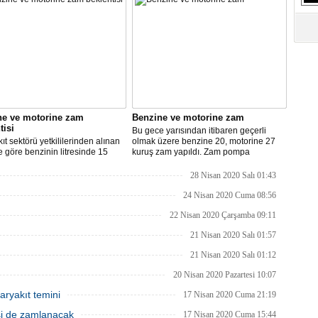
S
Ne
A
"L
M
ne ve motorine zam
Benzine ve motorine zam
Ba
tisi
Bu gece yarısından itibaren geçerli
ıt sektörü yetkililerinden alınan
olmak üzere benzine 20, motorine 27
re göre benzinin litresinde 15
kuruş zam yapıldı. Zam pompa
motorinin litresinde ise 13 kuruş
fiyatlarına yansıyacak.
ılması bekleniyor.
28 Nisan 2020 Salı 01:43
24 Nisan 2020 Cuma 08:56
22 Nisan 2020 Çarşamba 09:11
21 Nisan 2020 Salı 01:57
21 Nisan 2020 Salı 01:12
20 Nisan 2020 Pazartesi 10:07
aryakıt temini
17 Nisan 2020 Cuma 21:19
isi de zamlanacak
17 Nisan 2020 Cuma 15:44