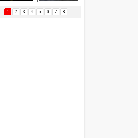
EÇİL ÖZYANIK
Delta uçağına 
Ford Focus RS 
 Değişti?
yıldırım çarptı
(2015)
1
2
3
4
5
6
7
8
DNAN SAKA
iman Kenti Aliağa"
ERİÇ KÖYATASI
yraksız Vatan !