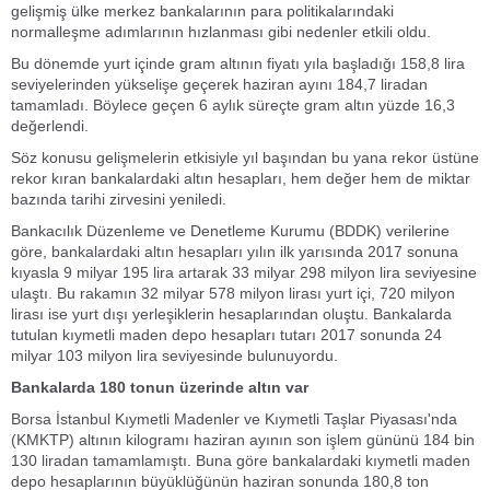
gelişmiş ülke merkez bankalarının para politikalarındaki
normalleşme adımlarının hızlanması gibi nedenler etkili oldu.
Bu dönemde yurt içinde gram altının fiyatı yıla başladığı 158,8 lira
seviyelerinden yükselişe geçerek haziran ayını 184,7 liradan
tamamladı. Böylece geçen 6 aylık süreçte gram altın yüzde 16,3
değerlendi.
Söz konusu gelişmelerin etkisiyle yıl başından bu yana rekor üstüne
rekor kıran bankalardaki altın hesapları, hem değer hem de miktar
bazında tarihi zirvesini yeniledi.
Bankacılık Düzenleme ve Denetleme Kurumu (BDDK) verilerine
göre, bankalardaki altın hesapları yılın ilk yarısında 2017 sonuna
kıyasla 9 milyar 195 lira artarak 33 milyar 298 milyon lira seviyesine
ulaştı. Bu rakamın 32 milyar 578 milyon lirası yurt içi, 720 milyon
lirası ise yurt dışı yerleşiklerin hesaplarından oluştu. Bankalarda
tutulan kıymetli maden depo hesapları tutarı 2017 sonunda 24
milyar 103 milyon lira seviyesinde bulunuyordu.
Bankalarda 180 tonun üzerinde altın var
Borsa İstanbul Kıymetli Madenler ve Kıymetli Taşlar Piyasası'nda
(KMKTP) altının kilogramı haziran ayının son işlem gününü 184 bin
130 liradan tamamlamıştı. Buna göre bankalardaki kıymetli maden
depo hesaplarının büyüklüğünün haziran sonunda 180,8 ton