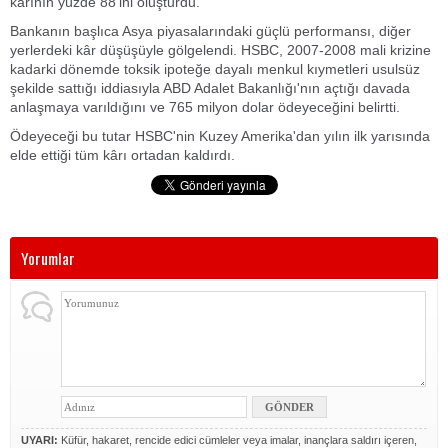
kârının yüzde 88'ini oluşturdu.
Bankanın başlıca Asya piyasalarındaki güçlü performansı, diğer
yerlerdeki kâr düşüşüyle gölgelendi. HSBC, 2007-2008 mali krizine
kadarki dönemde toksik ipoteğe dayalı menkul kıymetleri usulsüz
şekilde sattığı iddiasıyla ABD Adalet Bakanlığı'nın açtığı davada
anlaşmaya varıldığını ve 765 milyon dolar ödeyeceğini belirtti.
Ödeyeceği bu tutar HSBC'nin Kuzey Amerika'dan yılın ilk yarısında
elde ettiği tüm kârı ortadan kaldırdı.
Yorumlar
UYARI:
Küfür, hakaret, rencide edici cümleler veya imalar, inançlara saldırı içeren,