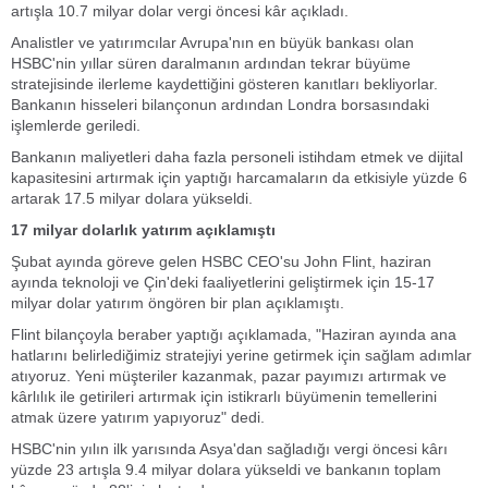
artışla 10.7 milyar dolar vergi öncesi kâr açıkladı.
Analistler ve yatırımcılar Avrupa'nın en büyük bankası olan
HSBC'nin yıllar süren daralmanın ardından tekrar büyüme
stratejisinde ilerleme kaydettiğini gösteren kanıtları bekliyorlar.
Bankanın hisseleri bilançonun ardından Londra borsasındaki
işlemlerde geriledi.
Bankanın maliyetleri daha fazla personeli istihdam etmek ve dijital
kapasitesini artırmak için yaptığı harcamaların da etkisiyle yüzde 6
artarak 17.5 milyar dolara yükseldi.
17 milyar dolarlık yatırım açıklamıştı
Şubat ayında göreve gelen HSBC CEO'su John Flint, haziran
ayında teknoloji ve Çin'deki faaliyetlerini geliştirmek için 15-17
milyar dolar yatırım öngören bir plan açıklamıştı.
Flint bilançoyla beraber yaptığı açıklamada, "Haziran ayında ana
hatlarını belirlediğimiz stratejiyi yerine getirmek için sağlam adımlar
atıyoruz. Yeni müşteriler kazanmak, pazar payımızı artırmak ve
kârlılık ile getirileri artırmak için istikrarlı büyümenin temellerini
atmak üzere yatırım yapıyoruz" dedi.
HSBC'nin yılın ilk yarısında Asya'dan sağladığı vergi öncesi kârı
yüzde 23 artışla 9.4 milyar dolara yükseldi ve bankanın toplam