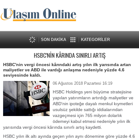
SON DAKİKA
KATEGORİLER
HSBC'NİN KÂRINDA SINIRLI ARTIŞ
HSBC'nin vergi öncesi kârındaki artış yılın ilk yarısında artan
maliyetler ve ABD ile vardığı anlaşma nedeniyle yüzde 4.6
seviyesinde kaldı.
06 Ağustos 2018 Pazartesi 16:19
HSBC Holdings yeni büyüme stratejisine
yapılan yatırımların artırdığı maliyetler ve
ABD'nin ipoteğe dayalı menkul kıymetleri
usulsüz şekilde sattığı iddialarından
vazgeçmesi için 765 milyon dolarlık
ödemeyi kabul etmesi nedeniyle yılın ilk
yarısında vergi öncesi kârında sınırlı artış kaydetti.
HSBC yılın ilk altı ayında geçen yılın aynı dönemine göre yüzde 4.6