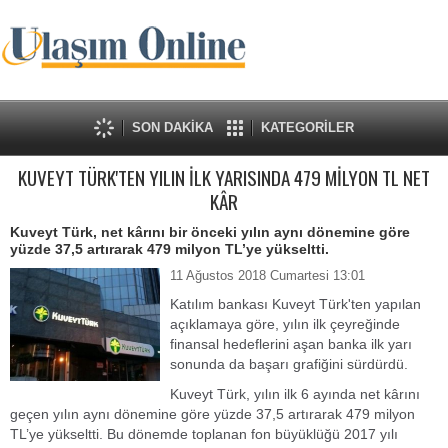
SON DAKİKA
KATEGORİLER
KUVEYT TÜRK'TEN YILIN İLK YARISINDA 479 MİLYON TL NET
KÂR
Kuveyt Türk, net kârını bir önceki yılın aynı dönemine göre
yüzde 37,5 artırarak 479 milyon TL’ye yükseltti.
11 Ağustos 2018 Cumartesi 13:01
Katılım bankası Kuveyt Türk'ten yapılan
açıklamaya göre, yılın ilk çeyreğinde
finansal hedeflerini aşan banka ilk yarı
sonunda da başarı grafiğini sürdürdü.
Kuveyt Türk, yılın ilk 6 ayında net kârını
geçen yılın aynı dönemine göre yüzde 37,5 artırarak 479 milyon
TL’ye yükseltti. Bu dönemde toplanan fon büyüklüğü 2017 yılı