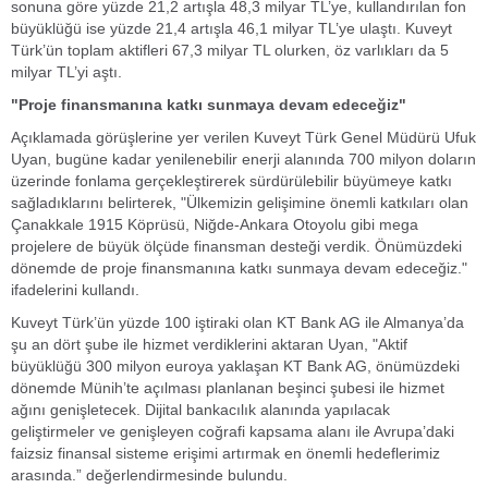
sonuna göre yüzde 21,2 artışla 48,3 milyar TL’ye, kullandırılan fon
büyüklüğü ise yüzde 21,4 artışla 46,1 milyar TL’ye ulaştı. Kuveyt
Türk’ün toplam aktifleri 67,3 milyar TL olurken, öz varlıkları da 5
milyar TL’yi aştı.
"Proje finansmanına katkı sunmaya devam edeceğiz"
Açıklamada görüşlerine yer verilen Kuveyt Türk Genel Müdürü Ufuk
Uyan, bugüne kadar yenilenebilir enerji alanında 700 milyon doların
üzerinde fonlama gerçekleştirerek sürdürülebilir büyümeye katkı
sağladıklarını belirterek, "Ülkemizin gelişimine önemli katkıları olan
Çanakkale 1915 Köprüsü, Niğde-Ankara Otoyolu gibi mega
projelere de büyük ölçüde finansman desteği verdik. Önümüzdeki
dönemde de proje finansmanına katkı sunmaya devam edeceğiz."
ifadelerini kullandı.
Kuveyt Türk’ün yüzde 100 iştiraki olan KT Bank AG ile Almanya’da
şu an dört şube ile hizmet verdiklerini aktaran Uyan, "Aktif
büyüklüğü 300 milyon euroya yaklaşan KT Bank AG, önümüzdeki
dönemde Münih’te açılması planlanan beşinci şubesi ile hizmet
ağını genişletecek. Dijital bankacılık alanında yapılacak
geliştirmeler ve genişleyen coğrafi kapsama alanı ile Avrupa’daki
faizsiz finansal sisteme erişimi artırmak en önemli hedeflerimiz
arasında.” değerlendirmesinde bulundu.