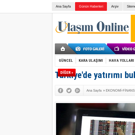
Ana Sayfa
Günün Haberleri
Arşiv
Siten
GÜNCEL
KARA ULAŞIMI
HAVA YOLLARI
Türkiye'de yatırımı b
DİĞER »
Ana Sayfa
»
EKONOMİ-FİNANS