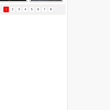
EÇİL ÖZYANIK
Delta uçağına 
Ford Focus RS 
 Değişti?
yıldırım çarptı
(2015)
1
2
3
4
5
6
7
8
DNAN SAKA
iman Kenti Aliağa"
ERİÇ KÖYATASI
yraksız Vatan !