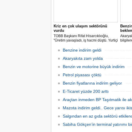
Kriz en çok ulaşım sektörünü
Benzi
vurdu
beklen
TOBB Başkanı Rifat Hisarcıklıoğlu,
Akaryak
"Üretim yavaşladı, iş hacmi düştü. Yurtiçi
bilgile
ve dışı uçuşlar iptal edildi. Ülkeler
kuruş, 
sınırları kapattı, ihracat yavaşladı,
zam yap
Benzine indirim geldi
mallarımızı taşıyamaz hale geldik" dedi.
Akaryakıta zam yolda
Benzin ve motorine büyük indirim
Petrol piyasası çöktü
Benzin fiyatlarına indirim geliyor
E-Ticaret yüzde 200 arttı
Araçtan inmeden BP Taşıtmatik ile ak
Mazota indirim geldi.. Gece yarısı ik
Salgından en az gıda sektörü etkilen
Sabiha Gökçen’in terminal yatırımı bir