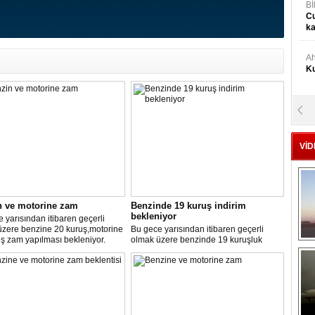
Bİ
Cu
ka
Ah
Ku
M
Ku
VİD
M.
Ya
n ve motorine zam
Benzinde 19 kuruş indirim
bekleniyor
Mu
 yarısından itibaren geçerli
Si
üzere benzine 20 kuruş,motorine
Bu gece yarısından itibaren geçerli
ş zam yapılması bekleniyor.
olmak üzere benzinde 19 kuruşluk
indirim gerçekleşti.
A
Ge