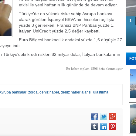
etkisi ile yeni haftanın ilk gününde de devam ediyor.
Türkiye'de en yüksek riske sahip Avrupa bankası
olarak görülen İspanyol BBVA'nın hisseleri açılışta
1
yüzde 3 gerilerken, Fransız BNP Paribas yüzde 1,
İtalyan UniCredit yüzde 2,5 değer kaybetti.
Euro Bölgesi bankacılık endeksi yüzde 1,6 düşüşle 27
iyeye indi.
 Türkiye'deki kredi riskleri 82 milyar dolar, İtalyan bankalarının
FOT
Bu haber toplam 1596 defa okunmuştur
 Avrupa bankaları zorda
,
deniz haber
,
deniz haber ajansi
,
ulastirma
,
Tü