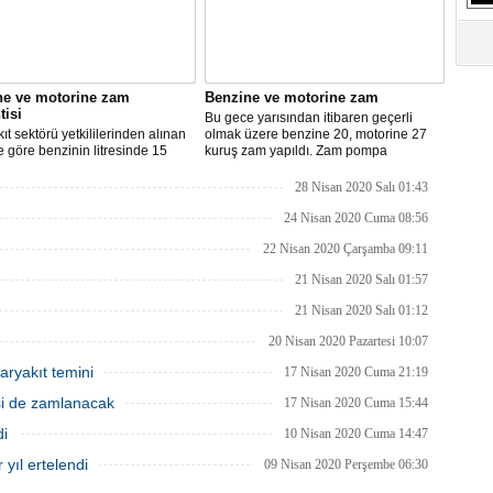
S
Ne
A
ne ve motorine zam
Benzine ve motorine zam
"L
tisi
Bu gece yarısından itibaren geçerli
ıt sektörü yetkililerinden alınan
olmak üzere benzine 20, motorine 27
re göre benzinin litresinde 15
kuruş zam yapıldı. Zam pompa
motorinin litresinde ise 13 kuruş
fiyatlarına yansıyacak.
M
ılması bekleniyor.
28 Nisan 2020 Salı 01:43
Ba
24 Nisan 2020 Cuma 08:56
22 Nisan 2020 Çarşamba 09:11
21 Nisan 2020 Salı 01:57
21 Nisan 2020 Salı 01:12
20 Nisan 2020 Pazartesi 10:07
aryakıt temini
17 Nisan 2020 Cuma 21:19
isi de zamlanacak
17 Nisan 2020 Cuma 15:44
di
10 Nisan 2020 Cuma 14:47
 yıl ertelendi
09 Nisan 2020 Perşembe 06:30