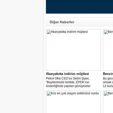
Diğer Haberler
Akaryakıtta indirim müjdesi
Benzi
Petrol Ofisi CEO’su Selim Şiper,
Bu gece
"Bayilerimizle birlikte, EPDK’nın
olmak 
önderliğinde yapılan görüşmeler
12 kuru
sonucunda, dağıtım masraf
paylarımızdan fedakârlık ederek
vatandaşlarımıza destek olacak
indirimleri hayata geçiriyoruz" dedi.