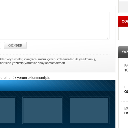
yö
ÇO
YA
ler veya imalar, inançlara saldırı içeren, imla kuralları ile yazılmamış,
harflerle yazılmış yorumlar onaylanmamaktadır.
FA
TÜ
ere henüz yorum eklenmemiştir.
E
G
M
Ha