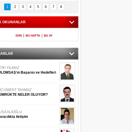
Bilinmeyen 
İşte Meclis'e giren 
nleriyle İstanbul 
600 milletvekilinin 
1
2
3
4
5
6
7
8
Adaları
listesi
K OKUNANLAR
|
|
DÜN
BU HAFTA
BU AY
ZARLAR
TİH YILMAZ
LOMSAŞ'ın Başarısı ve Hedefleri
RCÜMENT TAHMAZ
ÜMRÜKTE NELER OLUYOR?
USA ALİOĞLU
vacılıkta iletişim