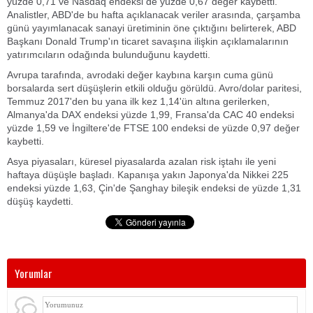
yüzde 0,71 ve Nasdaq endeksi de yüzde 0,67 değer kaybetti.
Analistler, ABD'de bu hafta açıklanacak veriler arasında, çarşamba
günü yayımlanacak sanayi üretiminin öne çıktığını belirterek, ABD
Başkanı Donald Trump'ın ticaret savaşına ilişkin açıklamalarının
yatırımcıların odağında bulunduğunu kaydetti.
Avrupa tarafında, avrodaki değer kaybına karşın cuma günü
borsalarda sert düşüşlerin etkili olduğu görüldü. Avro/dolar paritesi,
Temmuz 2017'den bu yana ilk kez 1,14'ün altına gerilerken,
Almanya'da DAX endeksi yüzde 1,99, Fransa'da CAC 40 endeksi
yüzde 1,59 ve İngiltere'de FTSE 100 endeksi de yüzde 0,97 değer
kaybetti.
Asya piyasaları, küresel piyasalarda azalan risk iştahı ile yeni
haftaya düşüşle başladı. Kapanışa yakın Japonya'da Nikkei 225
endeksi yüzde 1,63, Çin'de Şanghay bileşik endeksi de yüzde 1,31
düşüş kaydetti.
Yorumlar