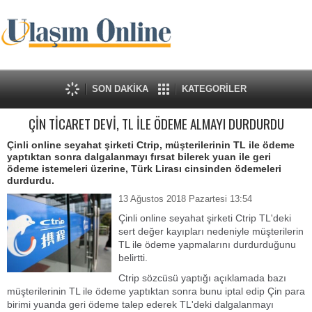
SON DAKİKA
KATEGORİLER
ÇİN TİCARET DEVİ, TL İLE ÖDEME ALMAYI DURDURDU
Çinli online seyahat şirketi Ctrip, müşterilerinin TL ile ödeme
yaptıktan sonra dalgalanmayı fırsat bilerek yuan ile geri
ödeme istemeleri üzerine, Türk Lirası cinsinden ödemeleri
durdurdu.
13 Ağustos 2018 Pazartesi 13:54
Çinli online seyahat şirketi Ctrip TL'deki
sert değer kayıpları nedeniyle müşterilerin
TL ile ödeme yapmalarını durdurduğunu
belirtti.
Ctrip sözcüsü yaptığı açıklamada bazı
müşterilerinin TL ile ödeme yaptıktan sonra bunu iptal edip Çin para
birimi yuanda geri ödeme talep ederek TL'deki dalgalanmayı