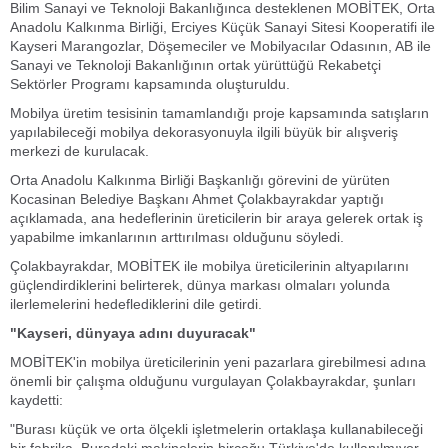
Bilim Sanayi ve Teknoloji Bakanlığınca desteklenen MOBİTEK, Orta
Anadolu Kalkınma Birliği, Erciyes Küçük Sanayi Sitesi Kooperatifi ile
Kayseri Marangozlar, Döşemeciler ve Mobilyacılar Odasının, AB ile
Sanayi ve Teknoloji Bakanlığının ortak yürüttüğü Rekabetçi
Sektörler Programı kapsamında oluşturuldu.
Mobilya üretim tesisinin tamamlandığı proje kapsamında satışların
yapılabileceği mobilya dekorasyonuyla ilgili büyük bir alışveriş
merkezi de kurulacak.
Orta Anadolu Kalkınma Birliği Başkanlığı görevini de yürüten
Kocasinan Belediye Başkanı Ahmet Çolakbayrakdar yaptığı
açıklamada, ana hedeflerinin üreticilerin bir araya gelerek ortak iş
yapabilme imkanlarının arttırılması olduğunu söyledi.
Çolakbayrakdar, MOBİTEK ile mobilya üreticilerinin altyapılarını
güçlendirdiklerini belirterek, dünya markası olmaları yolunda
ilerlemelerini hedeflediklerini dile getirdi.
"Kayseri, dünyaya adını duyuracak"
MOBİTEK'in mobilya üreticilerinin yeni pazarlara girebilmesi adına
önemli bir çalışma olduğunu vurgulayan Çolakbayrakdar, şunları
kaydetti:
"Burası küçük ve orta ölçekli işletmelerin ortaklaşa kullanabileceği