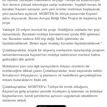
bir fabrika. Buradaki makinelerin birçoğu Türkiye'de kullanılmıyor.
Son derece yüksek teknolojiye sahip makineler. İnşallah burası ile
beraber Kayseri sanayisi, yeni yeni ürünler üretmeye başlayacak,
yeni pazarlara açılacak. MOBİTEK ile dünya pazarında Kayseri
adını duyuracak. Burası Avrupa Birliği Hibe Projesi ile başlamış bir
proje.
Yaklaşık 10 milyon euroluk bir proje. Geldiğimiz noktada her şeyi
tamamlandı. Buradaki mobilya kümelenmesi içinde 840 işletmeci
var. Buradan sadece 840 kişi değil, farklı işletmeler de
faydalanabilecek. Binleri aşan imalatçı buradan faydalanabilecek."
Çolakbayrakdar, büyük bir alışveriş merkezinin tasarlandığı projenin
tamamlanmasıyla Kayseri'nin mobilya sektörünün merkezi haline
geleceğini dile getirdi.
Mobilyanın yanı sıra ilgili sanayicilerin ihtiyacı ürünlerin de
üretileceğine dikkati çeken Çolakbayrakdar, tesis sayesinde sektör
firmalarının ihtiyaçlarını, iş planlarını ve hedeflerini gerçekleştirme
imkanı bulacaklarını ifade etti.
Çolakbayrakdar, MOBİTEK'in Türkiye'de örnek olduğunu,
Kayseri'ye gelip projeleri yerinde inceleyen iş adamları ve belediye
başkanlarının, kendi şehirlerine aynısını uygulamak istediklerini
sözlerine ekledi.