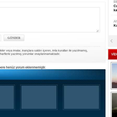
Bİ
Cu
ka
Ah
Ku
M
Ku
ler veya imalar, inançlara saldırı içeren, imla kuralları ile yazılmamış,
harflerle yazılmış yorumlar onaylanmamaktadır.
VİD
M.
Ya
ere henüz yorum eklenmemiştir.
Mu
Si
A
Ge