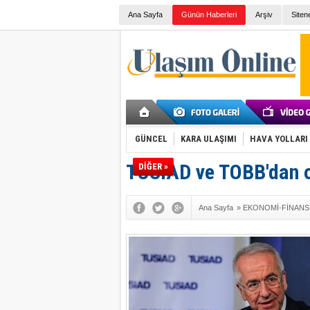
Ana Sayfa
Günün Haberleri
Arşiv
Siten
GÜNCEL
KARA ULAŞIMI
HAVA YOLLARI
TÜSİAD ve TOBB'dan o
DİĞER »
Ana Sayfa
»
EKONOMİ-FİNANS