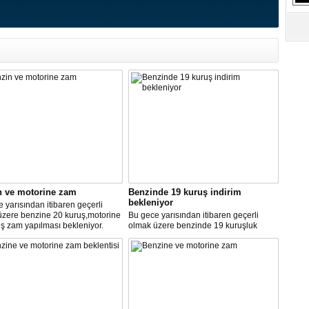
S
Ne
A
"L
M
Ba
n ve motorine zam
Benzinde 19 kuruş indirim
bekleniyor
 yarısından itibaren geçerli
üzere benzine 20 kuruş,motorine
Bu gece yarısından itibaren geçerli
ş zam yapılması bekleniyor.
olmak üzere benzinde 19 kuruşluk
indirim gerçekleşti.