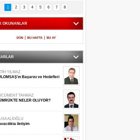
Bilinmeyen 
İşte Meclis'e giren 
nleriyle İstanbul 
600 milletvekilinin 
1
2
3
4
5
6
7
8
Adaları
listesi
K OKUNANLAR
|
|
DÜN
BU HAFTA
BU AY
ZARLAR
TİH YILMAZ
LOMSAŞ'ın Başarısı ve Hedefleri
RCÜMENT TAHMAZ
ÜMRÜKTE NELER OLUYOR?
USA ALİOĞLU
vacılıkta iletişim