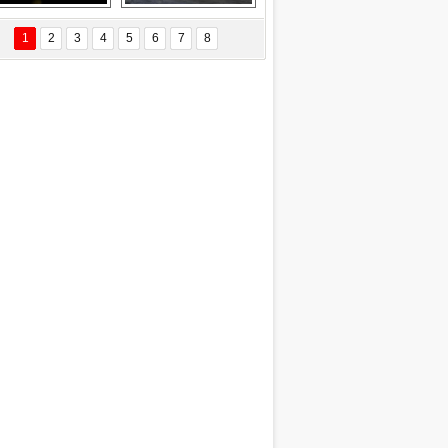
EÇİL ÖZYANIK
Delta uçağına 
Ford Focus RS 
 Değişti?
yıldırım çarptı
(2015)
1
2
3
4
5
6
7
8
DNAN SAKA
iman Kenti Aliağa"
ERİÇ KÖYATASI
yraksız Vatan !