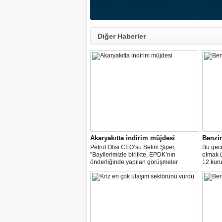
Diğer Haberler
Akaryakıtta indirim müjdesi
Benzi
Petrol Ofisi CEO’su Selim Şiper,
Bu gece
"Bayilerimizle birlikte, EPDK’nın
olmak 
önderliğinde yapılan görüşmeler
12 kuru
sonucunda, dağıtım masraf
paylarımızdan fedakârlık ederek
vatandaşlarımıza destek olacak
indirimleri hayata geçiriyoruz" dedi.