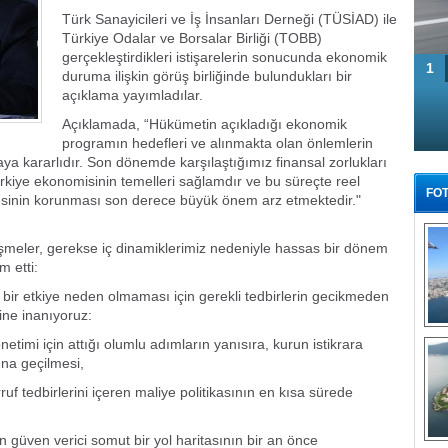
Türk Sanayicileri ve İş İnsanları Derneği (TÜSİAD) ile
Türkiye Odalar ve Borsalar Birliği (TOBB)
gerçekleştirdikleri istişarelerin sonucunda ekonomik
1
duruma ilişkin görüş birliğinde bulundukları bir
açıklama yayımladılar.
Açıklamada, “Hükümetin açıkladığı ekonomik
programın hedefleri ve alınmakta olan önlemlerin
aya kararlıdır. Son dönemde karşılaştığımız finansal zorlukları
rkiye ekonomisinin temelleri sağlamdır ve bu süreçte reel
FOT
esinin korunması son derece büyük önem arz etmektedir."
şmeler, gerekse iç dinamiklerimiz nedeniyle hassas bir dönem
m etti:
bir etkiye neden olmaması için gerekli tedbirlerin gecikmeden
ine inanıyoruz:
Tü
etimi için attığı olumlu adımların yanısıra, kurun istikrara
ına geçilmesi,
ruf tedbirlerini içeren maliye politikasının en kısa sürede
n güven verici somut bir yol haritasının bir an önce