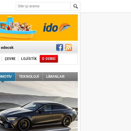
t edecek
ÇEVRE
LOJİSTİK
E-DERGİ
ğlayacak
OMOTİV
TEKNOLOJİ
LİMANLAR
i