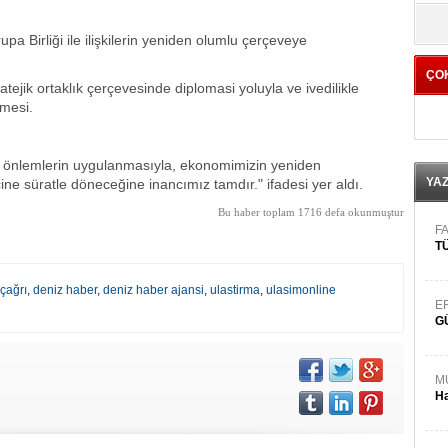
yö
a Birliği ile ilişkilerin yeniden olumlu çerçeveye
ÇO
tejik ortaklık çerçevesinde diplomasi yoluyla ve ivedilikle
mesi.
li önlemlerin uygulanmasıyla, ekonomimizin yeniden
YA
ne süratle döneceğine inancımız tamdır." ifadesi yer aldı.
Bu haber toplam 1716 defa okunmuştur
FA
TÜ
çağrı
,
deniz haber
,
deniz haber ajansi
,
ulastirma
,
ulasimonline
E
G
M
Ha