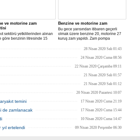
ne ve motorine zam
Benzine ve motorine zam
tisi
Bu gece yarısından itibaren geçerli
ıt sektörü yetkililerinden alınan
olmak üzere benzine 20, motorine 27
re göre benzinin litresinde 15
kuruş zam yapıldı. Zam pompa
motorinin litresinde ise 13 kuruş
fiyatlarına yansıyacak.
ılması bekleniyor.
28 Nisan 2020 Salı 01:43
24 Nisan 2020 Cuma 08:56
22 Nisan 2020 Çarşamba 09:11
21 Nisan 2020 Salı 01:57
21 Nisan 2020 Salı 01:12
20 Nisan 2020 Pazartesi 10:07
aryakıt temini
17 Nisan 2020 Cuma 21:19
isi de zamlanacak
17 Nisan 2020 Cuma 15:44
di
10 Nisan 2020 Cuma 14:47
 yıl ertelendi
09 Nisan 2020 Perşembe 06:30