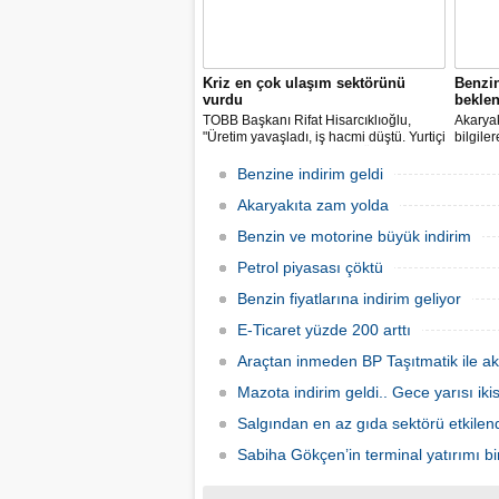
Kriz en çok ulaşım sektörünü
Benzi
vurdu
beklen
TOBB Başkanı Rifat Hisarcıklıoğlu,
Akaryak
"Üretim yavaşladı, iş hacmi düştü. Yurtiçi
bilgile
ve dışı uçuşlar iptal edildi. Ülkeler
kuruş, 
sınırları kapattı, ihracat yavaşladı,
zam yap
Benzine indirim geldi
mallarımızı taşıyamaz hale geldik" dedi.
Akaryakıta zam yolda
Benzin ve motorine büyük indirim
Petrol piyasası çöktü
Benzin fiyatlarına indirim geliyor
E-Ticaret yüzde 200 arttı
Araçtan inmeden BP Taşıtmatik ile ak
Mazota indirim geldi.. Gece yarısı ik
Salgından en az gıda sektörü etkilen
Sabiha Gökçen’in terminal yatırımı bir