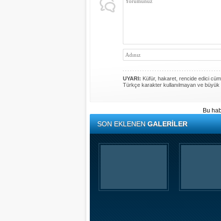
UYARI:
Küfür, hakaret, rencide edici cümle
Türkçe karakter kullanılmayan ve büyük 
Bu hab
SON EKLENEN
GALERİLER