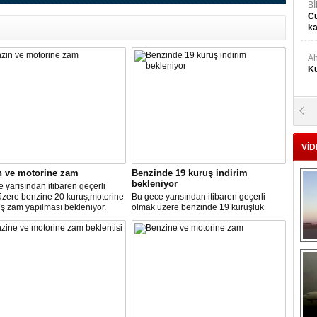
Bİ
Cu
ka
Ah
Ku
M
Ku
VİD
M.
n ve motorine zam
Benzinde 19 kuruş indirim
Ya
bekleniyor
 yarısından itibaren geçerli
üzere benzine 20 kuruş,motorine
Bu gece yarısından itibaren geçerli
ş zam yapılması bekleniyor.
olmak üzere benzinde 19 kuruşluk
Mu
indirim gerçekleşti.
Si
A
Ge