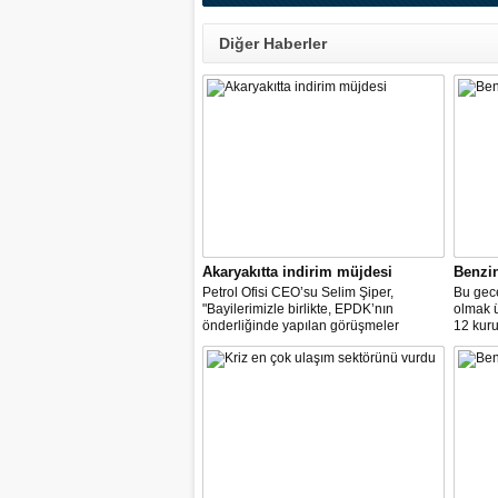
Diğer Haberler
Akaryakıtta indirim müjdesi
Benzi
Petrol Ofisi CEO’su Selim Şiper,
Bu gece
"Bayilerimizle birlikte, EPDK’nın
olmak 
önderliğinde yapılan görüşmeler
12 kuru
sonucunda, dağıtım masraf
paylarımızdan fedakârlık ederek
vatandaşlarımıza destek olacak
indirimleri hayata geçiriyoruz" dedi.