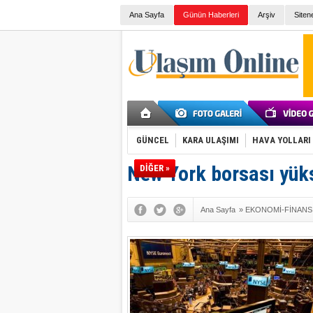
Ana Sayfa
Günün Haberleri
Arşiv
Siten
GÜNCEL
KARA ULAŞIMI
HAVA YOLLARI
New York borsası yük
DİĞER »
Ana Sayfa
»
EKONOMİ-FİNANS