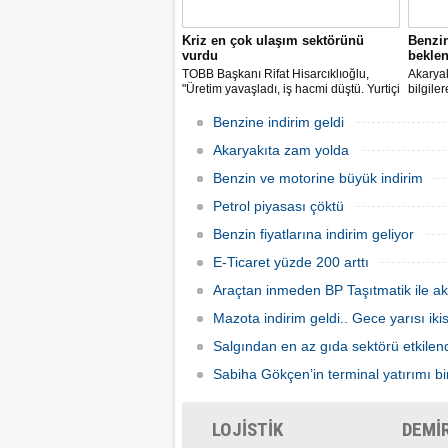
Kriz en çok ulaşım sektörünü
Benzi
vurdu
beklen
TOBB Başkanı Rifat Hisarcıklıoğlu,
Akaryak
"Üretim yavaşladı, iş hacmi düştü. Yurtiçi
bilgile
ve dışı uçuşlar iptal edildi. Ülkeler
kuruş, 
sınırları kapattı, ihracat yavaşladı,
zam yap
Benzine indirim geldi
mallarımızı taşıyamaz hale geldik" dedi.
Akaryakıta zam yolda
Benzin ve motorine büyük indirim
Petrol piyasası çöktü
Benzin fiyatlarına indirim geliyor
E-Ticaret yüzde 200 arttı
Araçtan inmeden BP Taşıtmatik ile ak
Mazota indirim geldi.. Gece yarısı ik
Salgından en az gıda sektörü etkilen
Sabiha Gökçen’in terminal yatırımı bir
LOJİSTİK
DEMİ