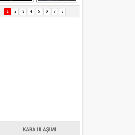
EÇİL ÖZYANIK
Delta uçağına 
Ford Focus RS 
 Değişti?
yıldırım çarptı
(2015)
1
2
3
4
5
6
7
8
DNAN SAKA
iman Kenti Aliağa"
ERİÇ KÖYATASI
yraksız Vatan !
KARA ULAŞIMI