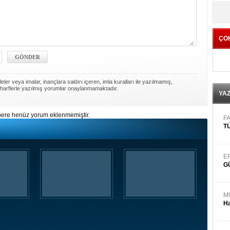
yö
ÇO
ler veya imalar, inançlara saldırı içeren, imla kuralları ile yazılmamış,
harflerle yazılmış yorumlar onaylanmamaktadır.
YA
ere henüz yorum eklenmemiştir.
FA
TÜ
E
G
M
Ha