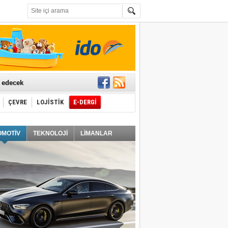
t edecek
ÇEVRE
LOJİSTİK
E-DERGİ
ğlayacak
OMOTİV
TEKNOLOJİ
LİMANLAR
i