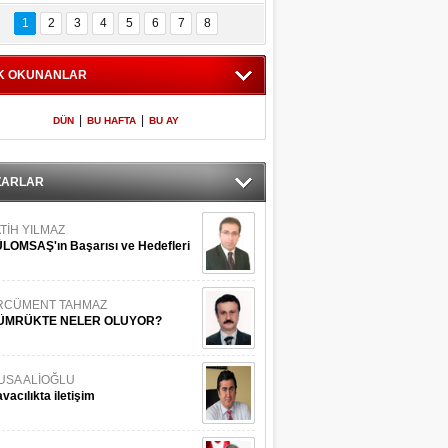
Bilinmeyen 
İşte Meclis'e giren 
nleriyle İstanbul 
600 milletvekilinin 
1
2
3
4
5
6
7
8
Adaları
listesi
K OKUNANLAR
|
|
DÜN
BU HAFTA
BU AY
ZARLAR
TİH YILMAZ
LOMSAŞ'ın Başarısı ve Hedefleri
RCÜMENT TAHMAZ
ÜMRÜKTE NELER OLUYOR?
USA ALİOĞLU
vacılıkta iletişim