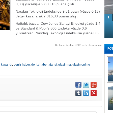
0,33) yükselişle 2.850,13 puana çıktı.
Nasdaq Teknoloji Endeksi de 9,81 puan (yüzde 0,13)
değer kazanarak 7.816,33 puana ulaştı.
1
Haftalık bazda, Dow Jones Sanayi Endeksi yüzde 1,4
ve Standard & Poor's 500 Endeksi yüzde 0,6
yükselirken, Nasdaq Teknoloji Endeksi ise yüzde 0,3
Bu haber toplam 4208 defa okunmuştur
FOT
e kapandı
,
deniz haber
,
deniz haber ajansi
,
ulastirma
,
ulasimonline
Tü