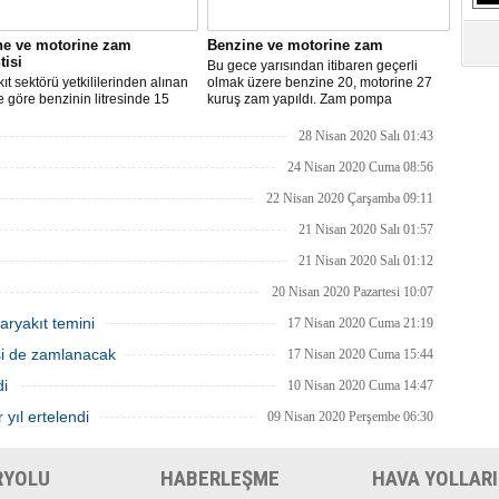
S
Ne
ne ve motorine zam
Benzine ve motorine zam
tisi
Bu gece yarısından itibaren geçerli
ıt sektörü yetkililerinden alınan
olmak üzere benzine 20, motorine 27
A
re göre benzinin litresinde 15
kuruş zam yapıldı. Zam pompa
"L
motorinin litresinde ise 13 kuruş
fiyatlarına yansıyacak.
ılması bekleniyor.
28 Nisan 2020 Salı 01:43
24 Nisan 2020 Cuma 08:56
M
Ba
22 Nisan 2020 Çarşamba 09:11
21 Nisan 2020 Salı 01:57
21 Nisan 2020 Salı 01:12
20 Nisan 2020 Pazartesi 10:07
aryakıt temini
17 Nisan 2020 Cuma 21:19
isi de zamlanacak
17 Nisan 2020 Cuma 15:44
di
10 Nisan 2020 Cuma 14:47
 yıl ertelendi
09 Nisan 2020 Perşembe 06:30
RYOLU
HABERLEŞME
HAVA YOLLARI