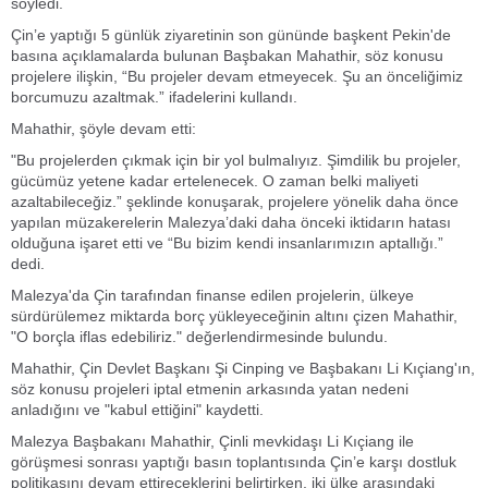
söyledi.
Çin’e yaptığı 5 günlük ziyaretinin son gününde başkent Pekin'de
basına açıklamalarda bulunan Başbakan Mahathir, söz konusu
projelere ilişkin, “Bu projeler devam etmeyecek. Şu an önceliğimiz
borcumuzu azaltmak.” ifadelerini kullandı.
Mahathir, şöyle devam etti:
"Bu projelerden çıkmak için bir yol bulmalıyız. Şimdilik bu projeler,
gücümüz yetene kadar ertelenecek. O zaman belki maliyeti
azaltabileceğiz.” şeklinde konuşarak, projelere yönelik daha önce
yapılan müzakerelerin Malezya’daki daha önceki iktidarın hatası
olduğuna işaret etti ve “Bu bizim kendi insanlarımızın aptallığı.”
dedi.
Malezya'da Çin tarafından finanse edilen projelerin, ülkeye
sürdürülemez miktarda borç yükleyeceğinin altını çizen Mahathir,
"O borçla iflas edebiliriz." değerlendirmesinde bulundu.
Mahathir, Çin Devlet Başkanı Şi Cinping ve Başbakanı Li Kıçiang'ın,
söz konusu projeleri iptal etmenin arkasında yatan nedeni
anladığını ve "kabul ettiğini" kaydetti.
Malezya Başbakanı Mahathir, Çinli mevkidaşı Li Kıçiang ile
görüşmesi sonrası yaptığı basın toplantısında Çin’e karşı dostluk
politikasını devam ettireceklerini belirtirken, iki ülke arasındaki