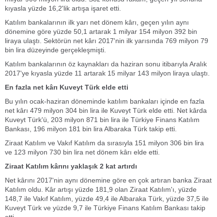
kıyasla yüzde 16,2'lik artışa işaret etti.
Katılım bankalarının ilk yarı net dönem kârı, geçen yılın aynı
dönemine göre yüzde 50,1 artarak 1 milyar 154 milyon 392 bin
liraya ulaştı. Sektörün net kârı 2017'nin ilk yarısında 769 milyon 79
bin lira düzeyinde gerçekleşmişti.
Katılım bankalarının öz kaynakları da haziran sonu itibarıyla Aralık
2017'ye kıyasla yüzde 11 artarak 15 milyar 143 milyon liraya ulaştı.
En fazla net kârı Kuveyt Türk elde etti
Bu yılın ocak-haziran döneminde katılım bankaları içinde en fazla
net kârı 479 milyon 304 bin lira ile Kuveyt Türk elde etti. Net kârda
Kuveyt Türk'ü, 203 milyon 871 bin lira ile Türkiye Finans Katılım
Bankası, 196 milyon 181 bin lira Albaraka Türk takip etti.
Ziraat Katılım ve Vakıf Katılım da sırasıyla 151 milyon 306 bin lira
ve 123 milyon 730 bin lira net dönem kârı elde etti.
Ziraat Katılım kârını yaklaşık 2 kat artırdı
Net kârını 2017'nin aynı dönemine göre en çok artıran banka Ziraat
Katılım oldu. Kâr artışı yüzde 181,9 olan Ziraat Katılım'ı, yüzde
148,7 ile Vakıf Katılım, yüzde 49,4 ile Albaraka Türk, yüzde 37,5 ile
Kuveyt Türk ve yüzde 9,7 ile Türkiye Finans Katılım Bankası takip