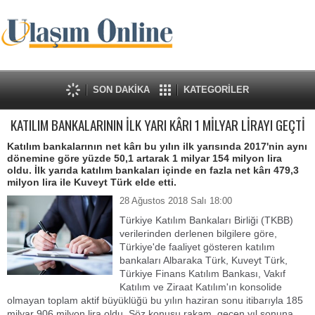
SON DAKİKA
KATEGORİLER
KATILIM BANKALARININ İLK YARI KÂRI 1 MİLYAR LİRAYI GEÇTİ
Katılım bankalarının net kârı bu yılın ilk yarısında 2017'nin aynı
dönemine göre yüzde 50,1 artarak 1 milyar 154 milyon lira
oldu. İlk yarıda katılım bankaları içinde en fazla net kârı 479,3
milyon lira ile Kuveyt Türk elde etti.
28 Ağustos 2018 Salı 18:00
Türkiye Katılım Bankaları Birliği (TKBB)
verilerinden derlenen bilgilere göre,
Türkiye'de faaliyet gösteren katılım
bankaları Albaraka Türk, Kuveyt Türk,
Türkiye Finans Katılım Bankası, Vakıf
Katılım ve Ziraat Katılım'ın konsolide
olmayan toplam aktif büyüklüğü bu yılın haziran sonu itibarıyla 185
milyar 906 milyon lira oldu. Söz konusu rakam, geçen yıl sonuna