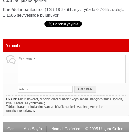
5.406,85 puana geriledi.
Euro/dolar paritesi ise (TSİ) 19.34 itibarıyla yüzde 0,70'lik azalışla
1,1585 seviyesinde bulunuyor.
Yorumlar
UYARI:
Küfür, hakaret, rencide edici cümleler veya imalar, inançlara saldırı içeren,
imla kuralları ile yazılmamış,
Türkçe karakter kullanılmayan ve büyük harflerle yazılmış yorumlar
onaylanmamaktadır.
Geri
Ana Sayfa
Normal Görünüm
© 2005 Ulaşım Online