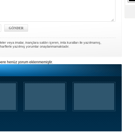
S
Ne
A
"L
ler veya imalar, inançlara saldırı içeren, imla kuralları ile yazılmamış,
harflerle yazılmış yorumlar onaylanmamaktadır.
M
Ba
ere henüz yorum eklenmemiştir.