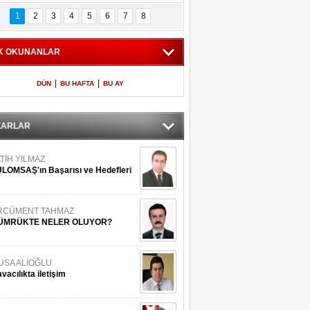
Bilinmeyen 
İşte Meclis'e giren 
nleriyle İstanbul 
600 milletvekilinin 
1
2
3
4
5
6
7
8
Adaları
listesi
K OKUNANLAR
|
|
DÜN
BU HAFTA
BU AY
ZARLAR
TİH YILMAZ
LOMSAŞ'ın Başarısı ve Hedefleri
RCÜMENT TAHMAZ
ÜMRÜKTE NELER OLUYOR?
USA ALİOĞLU
vacılıkta iletişim