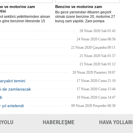
ne ve motorine zam
Benzine ve motorine zam
tisi
Bu gece yarısından itibaren geçerli
ıt sektörü yetkililerinden alınan
olmak üzere benzine 20, motorine 27
re göre benzinin litresinde 15
kuruş zam yapıldı. Zam pompa
motorinin litresinde ise 13 kuruş
fiyatlarına yansıyacak.
ılması bekleniyor.
28 Nisan 2020 Salı 01:43
24 Nisan 2020 Cuma 08:56
22 Nisan 2020 Çarşamba 09:11
21 Nisan 2020 Salı 01:57
21 Nisan 2020 Salı 01:12
20 Nisan 2020 Pazartesi 10:07
aryakıt temini
17 Nisan 2020 Cuma 21:19
isi de zamlanacak
17 Nisan 2020 Cuma 15:44
di
10 Nisan 2020 Cuma 14:47
 yıl ertelendi
09 Nisan 2020 Perşembe 06:30
RYOLU
HABERLEŞME
HAVA YOLLARI