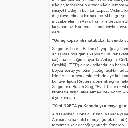
ülkeler, farklılıkların ortadan kaldırılma
inisiyatif aldığını belirten Lopez, “Aslın
duyuluyor olması bir bakıma iyi bir gelişm
müzakerelerinin Asya Pasifik’te devam ett
kazanamaz. Korumacılık nedeniyle dünya e
dedi.
“Geniş kapsamlı mutabakat kasımda s
Singapur Ticaret Bakanlığı yaptığı açıkla
anlaşmasında geniş kapsamlı mutabakatın
sağlanabileceğini duyurdu. Anlaşma, Çin’
Ortaklığı (TPP) olarak adlandırılan başka 
Beyaz Saray yönetimi yaptığı açıklamada
liderleri bir araya getirecek zirveye katı
konuya ilişkin Reuters’a önemli açıklamal
Singapurlu Bakan Sing, “Evet. Liderler yı
kilometre taşını elde etmeyi bekliyoruz. 
diye konuştu.
“Yeni NAFTA’ya Kanada’yı almaya gere
ABD Başkanı Donald Trump, Kanada’yı ye
Anlaşması’na dahil etmeye gerek olmadı
tamamen kaldıracağı yönünde Kongre’yi uy