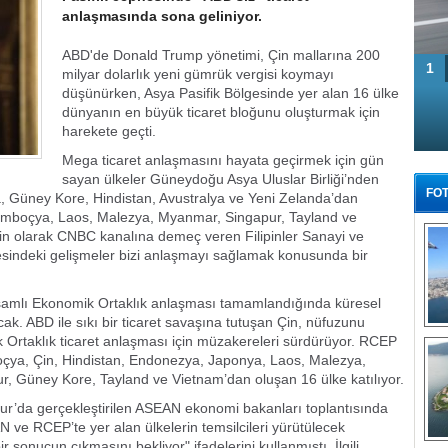
anlaşmasında sona geliniyor.
ABD'de Donald Trump yönetimi, Çin mallarına 200
1
milyar dolarlık yeni gümrük vergisi koymayı
düşünürken, Asya Pasifik Bölgesinde yer alan 16 ülke
dünyanın en büyük ticaret bloğunu oluşturmak için
harekete geçti.
Mega ticaret anlaşmasını hayata geçirmek için gün
sayan ülkeler Güneydoğu Asya Uluslar Birliği’nden
FOT
 Güney Kore, Hindistan, Avustralya ve Yeni Zelanda’dan
 Kamboçya, Laos, Malezya, Myanmar, Singapur, Tayland ve
kin olarak CNBC kanalına demeç veren Filipinler Sanayi ve
indeki gelişmeler bizi anlaşmayı sağlamak konusunda bir
samlı Ekonomik Ortaklık anlaşması tamamlandığında küresel
cak. ABD ile sıkı bir ticaret savaşına tutuşan Çin, nüfuzunu
Tü
 Ortaklık ticaret anlaşması için müzakereleri sürdürüyor. RCEP
oçya, Çin, Hindistan, Endonezya, Japonya, Laos, Malezya,
ur, Güney Kore, Tayland ve Vietnam’dan oluşan 16 ülke katılıyor.
ur’da gerçekleştirilen ASEAN ekonomi bakanları toplantısında
 ve RCEP’te yer alan ülkelerin temsilcileri yürütülecek
 sonucun çıkmasını bekliyor" ifadelerini kullanmıştı. İlgili