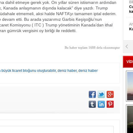
 dahil etmeye gerek yok. On yıllar süren istismarın ardından
Bİ
Cu
k, Kanada anlaşmanın dışında kalacak” diye yazdı. Trump
ka
dahale etmemeli, aksi halde NAFTA’yı tamamen iptal ederim.
iye devam etti. Bu arada yazarımız Garbis Keşişoğlu’nun
Ah
Ticaret Komisyonu ( ITC ) Trump yönetiminin Kanada’dan ithal
Ku
n gümrük vergisini oy birliği ile reddetti.
M
Bu haber toplam 1688 defa okunmuştur
Ku
VİD
M.
büyük ticaret bloğunu oluşturabilir
,
deniz haber
,
deniz haber
Ya
Mu
Si
A
Ge