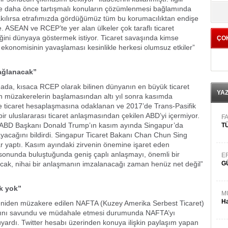
yö
sı ve daha önce tartışmalı konuların çözümlenmesi bağlamında
a bakılırsa etrafımızda gördüğümüz tüm bu korumacılıktan endişe
e. ASEAN ve RCEP’te yer alan ülkeler çok taraflı ticaret
iğini dünyaya göstermek istiyor. Ticaret savaşında kimse
ÇO
konomisinin yavaşlaması kesinlikle herkesi olumsuz etkiler”
ağlanacak”
mada, kısaca RCEP olarak bilinen dünyanın en büyük ticaret
YA
 müzakerelerin başlamasından altı yıl sonra kasımda
le ticaret hesaplaşmasına odaklanan ve 2017’de Trans-Pasifik
bir uluslararası ticaret anlaşmasından çekilen ABD’yi içermiyor.
FA
 ABD Başkanı Donald Trump’ın kasım ayında Singapur’da
TÜ
lmayacağını bildirdi. Singapur Ticaret Bakanı Chan Chun Sing
ar yaptı. Kasım ayındaki zirvenin önemine işaret eden
l sonunda buluştuğunda geniş çaplı anlaşmayı, önemli bir
E
Ancak, nihai bir anlaşmanın imzalanacağı zaman henüz net değil”
G
k yok”
M
Ha
niden müzakere edilen NAFTA (Kuzey Amerika Serbest Ticaret)
ğını savundu ve müdahale etmesi durumunda NAFTA’yı
ardı. Twitter hesabı üzerinden konuya ilişkin paylaşım yapan