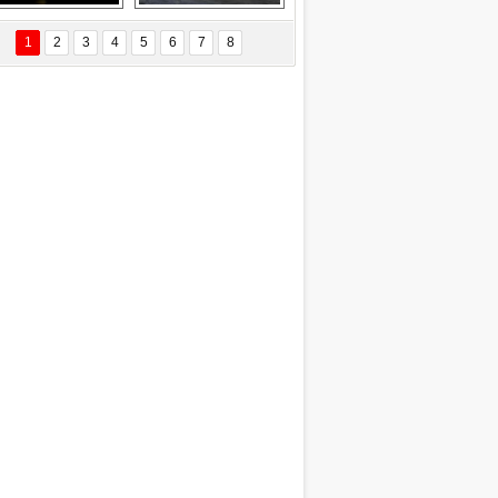
EÇİL ÖZYANIK
Delta uçağına 
Ford Focus RS 
 Değişti?
yıldırım çarptı
(2015)
1
2
3
4
5
6
7
8
DNAN SAKA
iman Kenti Aliağa"
ERİÇ KÖYATASI
yraksız Vatan !