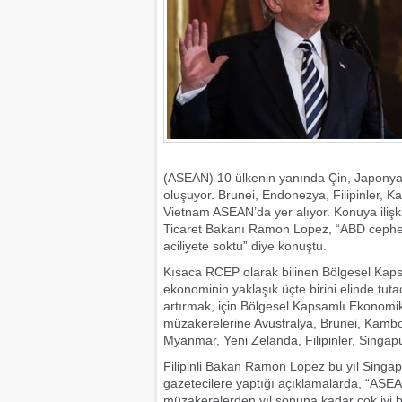
(ASEAN) 10 ülkenin yanında Çin, Japonya,
oluşuyor. Brunei, Endonezya, Filipinler,
Vietnam ASEAN’da yer alıyor. Konuya iliş
Ticaret Bakanı Ramon Lopez, “ABD cephes
aciliyete soktu” diye konuştu.
Kısaca RCEP olarak bilinen Bölgesel Kap
ekonominin yaklaşık üçte birini elinde tuta
artırmak, için Bölgesel Kapsamlı Ekonomik
müzakerelerine Avustralya, Brunei, Kamb
Myanmar, Yeni Zelanda, Filipinler, Singap
Filipinli Bakan Ramon Lopez bu yıl Singap
gazetecilere yaptığı açıklamalarda, “ASEAN
müzakerelerden yıl sonuna kadar çok iyi bir