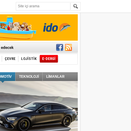
t edecek
ÇEVRE
LOJİSTİK
E-DERGİ
ğlayacak
OMOTİV
TEKNOLOJİ
LİMANLAR
i