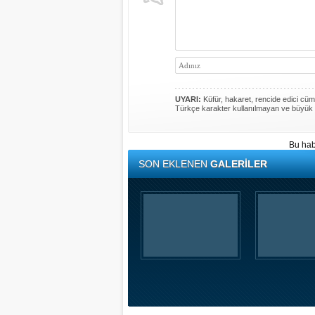
UYARI:
Küfür, hakaret, rencide edici cümle
Türkçe karakter kullanılmayan ve büyük 
Bu hab
SON EKLENEN
GALERİLER