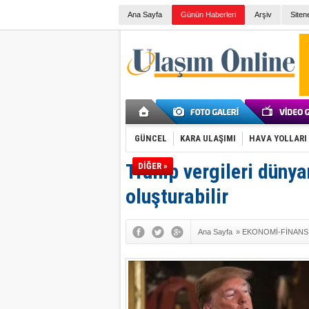
Ana Sayfa
Günün Haberleri
Arşiv
Siten
GÜNCEL
KARA ULAŞIMI
HAVA YOLLARI
Trump vergileri dünya
DİĞER »
oluşturabilir
Ana Sayfa
»
EKONOMİ-FİNANS