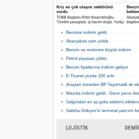
Kriz en çok ulaşım sektörünü
Benzi
vurdu
beklen
TOBB Başkanı Rifat Hisarcıklıoğlu,
Akaryak
"Üretim yavaşladı, iş hacmi düştü. Yurtiçi
bilgile
ve dışı uçuşlar iptal edildi. Ülkeler
kuruş, 
sınırları kapattı, ihracat yavaşladı,
zam yap
Benzine indirim geldi
mallarımızı taşıyamaz hale geldik" dedi.
Akaryakıta zam yolda
Benzin ve motorine büyük indirim
Petrol piyasası çöktü
Benzin fiyatlarına indirim geliyor
E-Ticaret yüzde 200 arttı
Araçtan inmeden BP Taşıtmatik ile ak
Mazota indirim geldi.. Gece yarısı ik
Salgından en az gıda sektörü etkilen
Sabiha Gökçen’in terminal yatırımı bir
LOJİSTİK
DEMİ