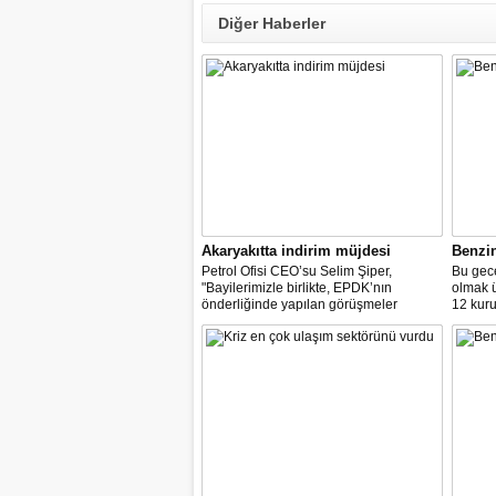
Diğer Haberler
Akaryakıtta indirim müjdesi
Benzi
Petrol Ofisi CEO’su Selim Şiper,
Bu gece
"Bayilerimizle birlikte, EPDK’nın
olmak 
önderliğinde yapılan görüşmeler
12 kuru
sonucunda, dağıtım masraf
paylarımızdan fedakârlık ederek
vatandaşlarımıza destek olacak
indirimleri hayata geçiriyoruz" dedi.