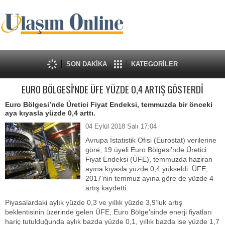
SON DAKİKA
KATEGORİLER
EURO BÖLGESİ'NDE ÜFE YÜZDE 0,4 ARTIŞ GÖSTERDİ
Euro Bölgesi’nde Üretici Fiyat Endeksi, temmuzda bir önceki
aya kıyasla yüzde 0,4 arttı.
04 Eylül 2018 Salı 17:04
Avrupa İstatistik Ofisi (Eurostat) verilerine
göre, 19 üyeli Euro Bölgesi'nde Üretici
Fiyat Endeksi (ÜFE), temmuzda haziran
ayına kıyasla yüzde 0,4 yükseldi. ÜFE,
2017’nin temmuz ayına göre de yüzde 4
artış kaydetti.
Piyasalardaki aylık yüzde 0,3 ve yıllık yüzde 3,9’luk artış
beklentisinin üzerinde gelen ÜFE, Euro Bölge'sinde enerji fiyatları
hariç tutulduğunda aylık bazda yüzde 0,1, yıllık bazda ise yüzde 1,7