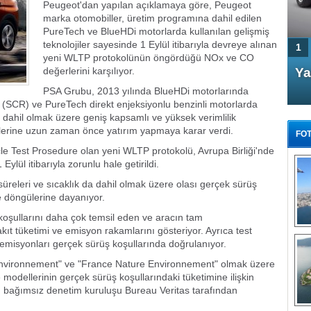
Peugeot'dan yapılan açıklamaya göre, Peugeot
marka otomobiller, üretim programına dahil edilen
PureTech ve BlueHDi motorlarda kullanılan gelişmiş
teknolojiler sayesinde 1 Eylül itibarıyla devreye alınan
1
yeni WLTP protokolünün öngördüğü NOx ve CO
değerlerini karşılıyor.
4 Kapılı AMG GT Coupe
Ya
Türkiye'de satışa çıktı
PSA Grubu, 2013 yılında BlueHDi motorlarında
on (SCR) ve PureTech direkt enjeksiyonlu benzinli motorlarda
 de dahil olmak üzere geniş kapsamlı ve yüksek verimlilik
jilerine uzun zaman önce yatırım yapmaya karar verdi.
FOT
e Test Prosedure olan yeni WLTP protokolü, Avrupa Birliği'nde
ylül itibarıyla zorunlu hale getirildi.
üreleri ve sıcaklık da dahil olmak üzere olası gerçek sürüş
 döngülerine dayanıyor.
FA
 koşullarını daha çok temsil eden ve aracın tam
TÜ
t tüketimi ve emisyon rakamlarını gösteriyor. Ayrıca test
Tü
emisyonları gerçek sürüş koşullarında doğrulanıyor.
E
Environnement" ve "France Nature Environnement" olmak üzere
G
 ile modellerinin gerçek sürüş koşullarındaki tüketimine ilişkin
nı bağımsız denetim kuruluşu Bureau Veritas tarafından