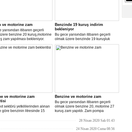
n ve motorine zam
Benzinde 19 kuruş indirim
bekleniyor
 yarısından itibaren geçerli
üzere benzine 20 kuruş,motorine
Bu gece yarısından itibaren geçerli
ş zam yapılması bekleniyor.
olmak üzere benzinde 19 kuruşluk
indirim gerçekleşti.
ne ve motorine zam
Benzine ve motorine zam
tisi
Bu gece yarısından itibaren geçerli
ıt sektörü yetkililerinden alınan
olmak üzere benzine 20, motorine 27
re göre benzinin litresinde 15
kuruş zam yapıldı. Zam pompa
motorinin litresinde ise 13 kuruş
fiyatlarına yansıyacak.
ılması bekleniyor.
28 Nisan 2020 Salı 01:43
24 Nisan 2020 Cuma 08:56