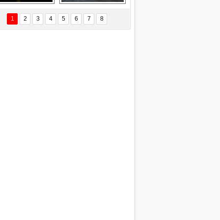
Delta uçağına 
Ford Focus RS 
yıldırım çarptı
(2015)
1
2
3
4
5
6
7
8