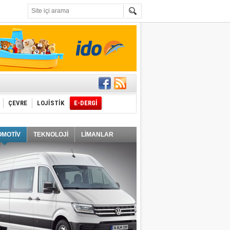
t edecek
ÇEVRE
LOJİSTİK
E-DERGİ
ğlayacak
OMOTİV
TEKNOLOJİ
LİMANLAR
i