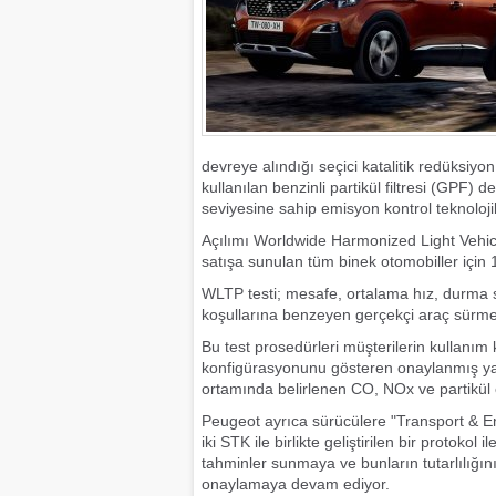
devreye alındığı seçici katalitik redüksiy
kullanılan benzinli partikül filtresi (GPF)
seviyesine sahip emisyon kontrol teknolo
Açılımı Worldwide Harmonized Light Vehicl
satışa sunulan tüm binek otomobiller için 1 E
WLTP testi; mesafe, ortalama hız, durma s
koşullarına benzeyen gerçekçi araç sürme
Bu test prosedürleri müşterilerin kullanım
konfigürasyonunu gösteren onaylanmış yakı
ortamında belirlenen CO, NOx ve partikül 
Peugeot ayrıca sürücülere "Transport & 
iki STK ile birlikte geliştirilen bir protokol
tahminler sunmaya ve bunların tutarlılığı
onaylamaya devam ediyor.