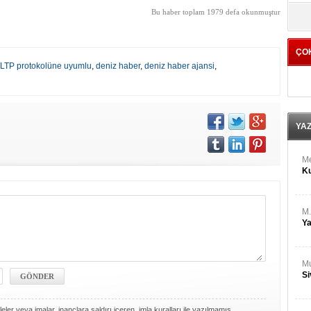
M
yö
Bu haber toplam 1979 defa okunmuştur
Ha
ÇO
Bİ
LTP protokolüne uyumlu
,
deniz haber
,
deniz haber ajansi
,
Cu
ka
Ah
Ku
YA
M
Ku
M.
Ya
Mu
Si
ler veya imalar, inançlara saldırı içeren, imla kuralları ile yazılmamış,