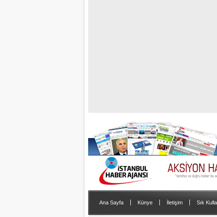
|
|
|
Ana Sayfa
Künye
İletişim
Sık Kulla