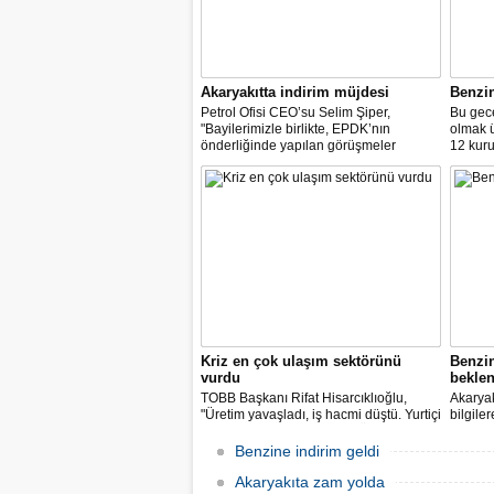
Akaryakıtta indirim müjdesi
Benzi
Petrol Ofisi CEO’su Selim Şiper,
Bu gece
"Bayilerimizle birlikte, EPDK’nın
olmak 
önderliğinde yapılan görüşmeler
12 kuru
sonucunda, dağıtım masraf
paylarımızdan fedakârlık ederek
vatandaşlarımıza destek olacak
indirimleri hayata geçiriyoruz" dedi.
Kriz en çok ulaşım sektörünü
Benzi
vurdu
beklen
TOBB Başkanı Rifat Hisarcıklıoğlu,
Akaryak
"Üretim yavaşladı, iş hacmi düştü. Yurtiçi
bilgile
ve dışı uçuşlar iptal edildi. Ülkeler
kuruş, 
sınırları kapattı, ihracat yavaşladı,
zam yap
Benzine indirim geldi
mallarımızı taşıyamaz hale geldik" dedi.
Akaryakıta zam yolda