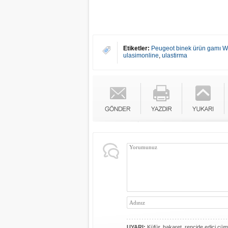
Etiketler:
Peugeot binek ürün gamı W
ulasimonline
,
ulastirma
UYARI:
Küfür, hakaret, rencide edici cümle