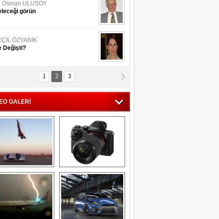
li Osman ULUSOY
leceği görün
EÇİL ÖZYANIK
 Değişti?
1
2
3
DNAN SAKA
iman Kenti Aliağa"
EO GALERİ
ERİÇ KÖYATASI
yraksız Vatan !
Savaş uçağı 
Sony Alpha 7R II ön 
pilotundan 
inceleme
muhteşem gösteri