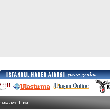
|
nılanlara Ekle
RSS