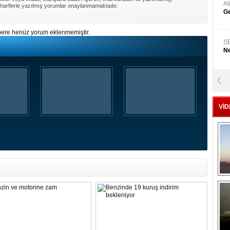
A
harflerle yazılmış yorumlar onaylanmamaktadır.
Ge
ere henüz yorum eklenmemiştir.
S
Ne
A
"L
VİD
M
Ba