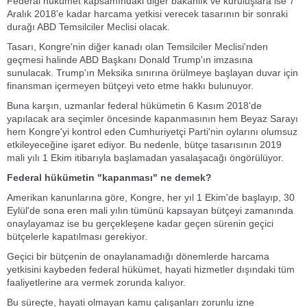
Federal hükümet kapsamındaki diğer bakanlık ve kuruluşlara ise 7
Aralık 2018'e kadar harcama yetkisi verecek tasarının bir sonraki
durağı ABD Temsilciler Meclisi olacak.
Tasarı, Kongre'nin diğer kanadı olan Temsilciler Meclisi'nden
geçmesi halinde ABD Başkanı Donald Trump'ın imzasına
sunulacak. Trump'ın Meksika sınırına örülmeye başlayan duvar için
finansman içermeyen bütçeyi veto etme hakkı bulunuyor.
Buna karşın, uzmanlar federal hükümetin 6 Kasım 2018'de
yapılacak ara seçimler öncesinde kapanmasının hem Beyaz Sarayı
hem Kongre'yi kontrol eden Cumhuriyetçi Parti'nin oylarını olumsuz
etkileyeceğine işaret ediyor. Bu nedenle, bütçe tasarısının 2019
mali yılı 1 Ekim itibarıyla başlamadan yasalaşacağı öngörülüyor.
Federal hükümetin "kapanması" ne demek?
Amerikan kanunlarına göre, Kongre, her yıl 1 Ekim'de başlayıp, 30
Eylül'de sona eren mali yılın tümünü kapsayan bütçeyi zamanında
onaylayamaz ise bu gerçekleşene kadar geçen sürenin geçici
bütçelerle kapatılması gerekiyor.
Geçici bir bütçenin de onaylanamadığı dönemlerde harcama
yetkisini kaybeden federal hükümet, hayati hizmetler dışındaki tüm
faaliyetlerine ara vermek zorunda kalıyor.
Bu süreçte, hayati olmayan kamu çalışanları zorunlu izne