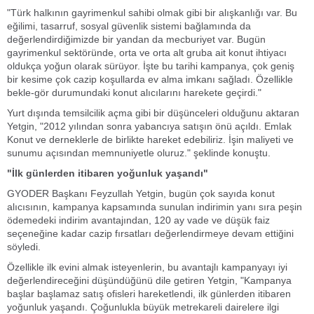
"Türk halkının gayrimenkul sahibi olmak gibi bir alışkanlığı var. Bu
eğilimi, tasarruf, sosyal güvenlik sistemi bağlamında da
değerlendirdiğimizde bir yandan da mecburiyet var. Bugün
gayrimenkul sektöründe, orta ve orta alt gruba ait konut ihtiyacı
oldukça yoğun olarak sürüyor. İşte bu tarihi kampanya, çok geniş
bir kesime çok cazip koşullarda ev alma imkanı sağladı. Özellikle
bekle-gör durumundaki konut alıcılarını harekete geçirdi."
Yurt dışında temsilcilik açma gibi bir düşünceleri olduğunu aktaran
Yetgin, "2012 yılından sonra yabancıya satışın önü açıldı. Emlak
Konut ve derneklerle de birlikte hareket edebiliriz. İşin maliyeti ve
sunumu açısından memnuniyetle oluruz." şeklinde konuştu.
"İlk günlerden itibaren yoğunluk yaşandı"
GYODER Başkanı Feyzullah Yetgin, bugün çok sayıda konut
alıcısının, kampanya kapsamında sunulan indirimin yanı sıra peşin
ödemedeki indirim avantajından, 120 ay vade ve düşük faiz
seçeneğine kadar cazip fırsatları değerlendirmeye devam ettiğini
söyledi.
Özellikle ilk evini almak isteyenlerin, bu avantajlı kampanyayı iyi
değerlendireceğini düşündüğünü dile getiren Yetgin, "Kampanya
başlar başlamaz satış ofisleri hareketlendi, ilk günlerden itibaren
yoğunluk yaşandı. Çoğunlukla büyük metrekareli dairelere ilgi