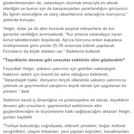
gösterilmesinden de, vatandaşın oturmak amacıyla ev almak
istediğini ve bunun için de kampanyadan yararlandığını görüyoruz.
Bu ilginin süreceğine ve satış rakamlarının artacağına inanıyoruz."
şeklinde konuştu.
Yetgin, dolar ya da altın bozarak peşinat ödeyenlere de kur
garantisi verildiğini anımsatarak, "Kur artarsa vatandaşın zararı
konut taksitlerinden düşülecek. Ayrıca borcunu erken kapatana
sözleşmesine göre yüzde 25-35 arasında indirim yapılacak.
Firmaların da böyle istekleri var." ifadelerini kullandı.
"Teşviklerin devamı gibi unsurlar sektörün elini güçlendirir"
Feyzullah Yetgin, yabancı yatırımcı için getirilen vatandaşlık
hakkının sektör için önemli bir adım olduğunu belirterek,
"Vatandaşlık hakkı, dünyanın birçok ülkesinde yabancı yatırımcıyı
çekmek ve gayrimenkul satışlarını teşvik etmek için uygulanan bir
yöntem." dedi.
Sektörün kendi iç dinamiğine ve potansiyeline ek olarak, teşviklerin
devamı gibi unsurların, gayrimenkul sektörünün elini
güçlendireceğini ve büyümesine katkı sağlayacağını aktaran Yetgin,
şunları kaydetti:
"Türkiye bulunduğu coğrafyada; istikrarlı yönetimi, doğal, kültürel
zenginlikleri, ulaşım imkanları, yeni yapılan köprüleri, havalimanları