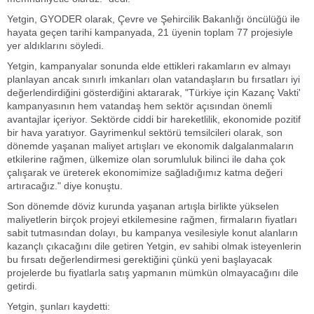
Yetgin, GYODER olarak, Çevre ve Şehircilik Bakanlığı öncülüğü ile
hayata geçen tarihi kampanyada, 21 üyenin toplam 77 projesiyle
yer aldıklarını söyledi.
Yetgin, kampanyalar sonunda elde ettikleri rakamların ev almayı
planlayan ancak sınırlı imkanları olan vatandaşların bu fırsatları iyi
değerlendirdiğini gösterdiğini aktararak, "Türkiye için Kazanç Vakti'
kampanyasının hem vatandaş hem sektör açısından önemli
avantajlar içeriyor. Sektörde ciddi bir hareketlilik, ekonomide pozitif
bir hava yaratıyor. Gayrimenkul sektörü temsilcileri olarak, son
dönemde yaşanan maliyet artışları ve ekonomik dalgalanmaların
etkilerine rağmen, ülkemize olan sorumluluk bilinci ile daha çok
çalışarak ve üreterek ekonomimize sağladığımız katma değeri
artıracağız." diye konuştu.
Son dönemde döviz kurunda yaşanan artışla birlikte yükselen
maliyetlerin birçok projeyi etkilemesine rağmen, firmaların fiyatları
sabit tutmasından dolayı, bu kampanya vesilesiyle konut alanların
kazançlı çıkacağını dile getiren Yetgin, ev sahibi olmak isteyenlerin
bu fırsatı değerlendirmesi gerektiğini çünkü yeni başlayacak
projelerde bu fiyatlarla satış yapmanın mümkün olmayacağını dile
getirdi.
Yetgin, şunları kaydetti: