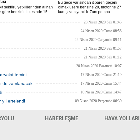
tisi
Bu gece yarısından itibaren geçerli
ıt sektörü yetkililerinden alınan
olmak üzere benzine 20, motorine 27
re göre benzinin litresinde 15
kuruş zam yapıldı. Zam pompa
motorinin litresinde ise 13 kuruş
fiyatlarına yansıyacak.
ılması bekleniyor.
28 Nisan 2020 Salı 01:43
24 Nisan 2020 Cuma 08:56
22 Nisan 2020 Çarşamba 09:11
21 Nisan 2020 Salı 01:57
21 Nisan 2020 Salı 01:12
20 Nisan 2020 Pazartesi 10:07
aryakıt temini
17 Nisan 2020 Cuma 21:19
isi de zamlanacak
17 Nisan 2020 Cuma 15:44
di
10 Nisan 2020 Cuma 14:47
 yıl ertelendi
09 Nisan 2020 Perşembe 06:30
RYOLU
HABERLEŞME
HAVA YOLLARI