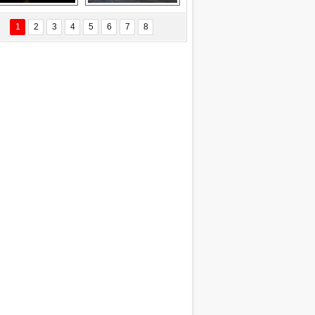
EÇİL ÖZYANIK
Delta uçağına 
Ford Focus RS 
 Değişti?
yıldırım çarptı
(2015)
1
2
3
4
5
6
7
8
DNAN SAKA
iman Kenti Aliağa"
ERİÇ KÖYATASI
yraksız Vatan !