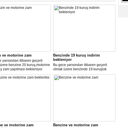
S
Ne
A
"L
M
Ba
n ve motorine zam
Benzinde 19 kuruş indirim
bekleniyor
 yarısından itibaren geçerli
üzere benzine 20 kuruş,motorine
Bu gece yarısından itibaren geçerli
ş zam yapılması bekleniyor.
olmak üzere benzinde 19 kuruşluk
indirim gerçekleşti.
ne ve motorine zam
Benzine ve motorine zam