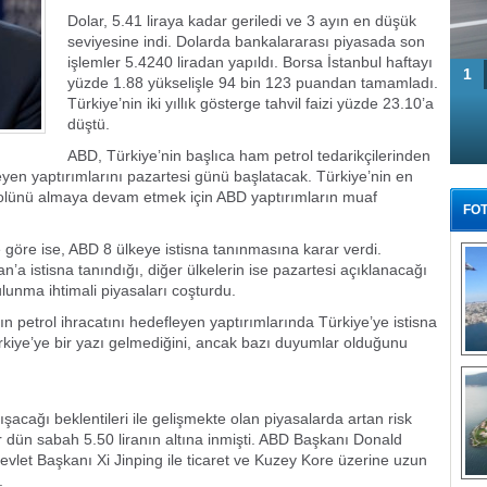
Dolar, 5.41 liraya kadar geriledi ve 3 ayın en düşük
seviyesine indi. Dolarda bankalararası piyasada son
işlemler 5.4240 liradan yapıldı. Borsa İstanbul haftayı
1
yüzde 1.88 yükselişle 94 bin 123 puandan tamamladı.
Türkiye’nin iki yıllık gösterge tahvil faizi yüzde 23.10’a
düştü.
ABD, Türkiye’nin başlıca ham petrol tedarikçilerinden
leyen yaptırımlarını pazartesi günü başlatacak. Türkiye’nin en
trolünü almaya devam etmek için ABD yaptırımların muaf
FOT
göre ise, ABD 8 ülkeye istisna tanınmasına karar verdi.
a istisna tanındığı, diğer ülkelerin ise pazartesi açıklanacağı
ulunma ihtimali piyasaları coşturdu.
n petrol ihracatını hedefleyen yaptırımlarında Türkiye’ye istisna
iye’ye bir yazı gelmediğini, ancak bazı duyumlar olduğunu
Tü
ışacağı beklentileri ile gelişmekte olan piyasalarda artan risk
r dün sabah 5.50 liranın altına inmişti. ABD Başkanı Donald
vlet Başkanı Xi Jinping ile ticaret ve Kuzey Kore üzerine uzun
.