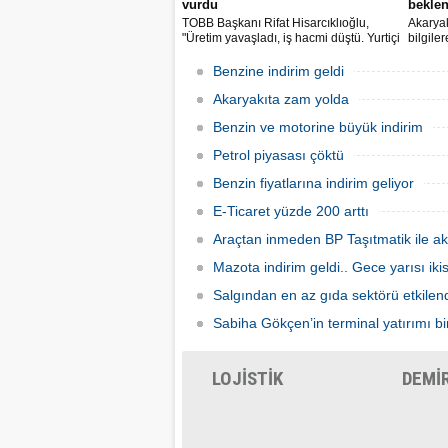
vurdu
beklen
TOBB Başkanı Rifat Hisarcıklıoğlu,
Akaryak
"Üretim yavaşladı, iş hacmi düştü. Yurtiçi
bilgile
ve dışı uçuşlar iptal edildi. Ülkeler
kuruş, 
sınırları kapattı, ihracat yavaşladı,
zam yap
Benzine indirim geldi
mallarımızı taşıyamaz hale geldik" dedi.
Akaryakıta zam yolda
Benzin ve motorine büyük indirim
Petrol piyasası çöktü
Benzin fiyatlarına indirim geliyor
E-Ticaret yüzde 200 arttı
Araçtan inmeden BP Taşıtmatik ile ak
Mazota indirim geldi.. Gece yarısı ik
Salgından en az gıda sektörü etkilen
Sabiha Gökçen’in terminal yatırımı bir
LOJİSTİK
DEMİ