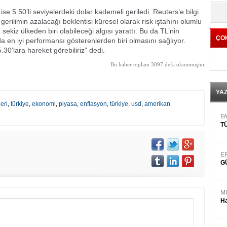
yö
 5.50’li seviyelerdeki dolar kademeli geriledi. Reuters’e bilgi
gerilimin azalacağı beklentisi küresel olarak risk iştahını olumlu
sekiz ülkeden biri olabileceği algısı yarattı. Bu da TL’nin
ÇO
da en iyi performansı gösterenlerden biri olmasını sağlıyor.
.30’lara hareket görebiliriz” dedi.
Bu haber toplam 3097 defa okunmuştur
YA
eri
,
türkiye
,
ekonomi
,
piyasa
,
enflasyon
,
türkiye
,
usd
,
amerikan
FA
TÜ
E
G
M
Ha