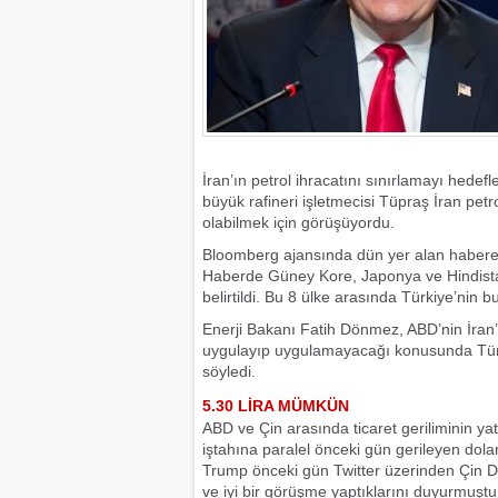
İran’ın petrol ihracatını sınırlamayı hedef
büyük rafineri işletmecisi Tüpraş İran pe
olabilmek için görüşüyordu.
Bloomberg ajansında dün yer alan habere 
Haberde Güney Kore, Japonya ve Hindistan’
belirtildi. Bu 8 ülke arasında Türkiye’nin b
Enerji Bakanı Fatih Dönmez, ABD’nin İran’ı
uygulayıp uygulamayacağı konusunda Türk
söyledi.
5.30 LİRA MÜMKÜN
ABD ve Çin arasında ticaret geriliminin yat
iştahına paralel önceki gün gerileyen dola
Trump önceki gün Twitter üzerinden Çin De
ve iyi bir görüşme yaptıklarını duyurmuştu