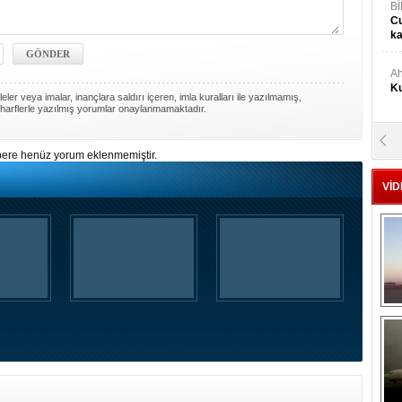
Bİ
Cu
ka
Ah
Ku
ler veya imalar, inançlara saldırı içeren, imla kuralları ile yazılmamış,
harflerle yazılmış yorumlar onaylanmamaktadır.
M
ere henüz yorum eklenmemiştir.
Ku
VİD
M.
Ya
Mu
Si
A
Ge