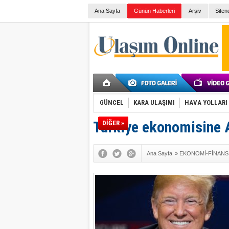
Ana Sayfa
Günün Haberleri
Arşiv
Siten
GÜNCEL
KARA ULAŞIMI
HAVA YOLLARI
Türkiye ekonomisine 
DİĞER »
Ana Sayfa
»
EKONOMİ-FİNANS