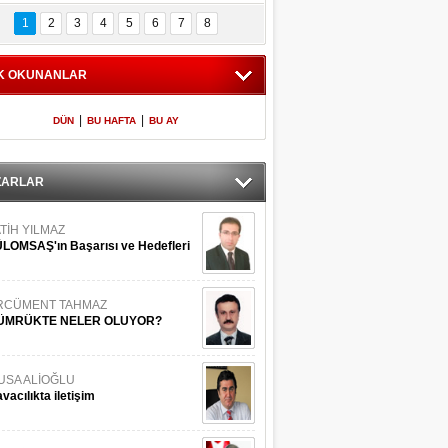
Bilinmeyen 
İşte Meclis'e giren 
nleriyle İstanbul 
600 milletvekilinin 
1
2
3
4
5
6
7
8
Adaları
listesi
K OKUNANLAR
|
|
DÜN
BU HAFTA
BU AY
ZARLAR
TİH YILMAZ
LOMSAŞ'ın Başarısı ve Hedefleri
RCÜMENT TAHMAZ
ÜMRÜKTE NELER OLUYOR?
USA ALİOĞLU
vacılıkta iletişim