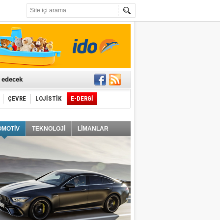
t edecek
ÇEVRE
LOJİSTİK
E-DERGİ
ğlayacak
OMOTİV
TEKNOLOJİ
LİMANLAR
i