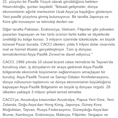
21. yüzyılın bir Pasifik Yüzyılı olarak görüldüğünü belirten
Hisarcıklıoğlu, şunları kaydetti: "İktisadi gelişmeler, dünya
ekonomisinin ağırlık merkezinin Uzak Asya’ya kaydığını gösteriyor.
Yani pasifik yüzyılına girmiş bulunuyoruz. Bir tarafta Japonya ve
Kore gibi inovasyon ve teknoloji devleri var.
Diğer tarafta Pakistan, Endonezya, Vietnam, Filipinler gibi yükselen
pazarları kapsayan ve her türlü ürünün farklı kalite ve ölçeklerde
üretildiği bu bölge burası. 3 milyarın üzerinde tüketicisiyle, en büyük
küresel Pazar burada. CACCI ülkeleri, yılda 5 trilyon dolar civarında
mal ve hizmet ithalatı gerçekleştiriyor. Tüm iş dünyası
temsilcilerimizi Asya-Pasifik Zirvesi’ne davet ediyoruz."
CACCI, 1966 yılında 10 ulusal ticaret odası temsilcisi ile Tayvan'da
kurulmuş olan, iş dünyalarını bir araya getirerek Asya-Pasifik
bölgesinde ekonomik büyümenin sağlanmasını amaçlayan bir
kuruluş. Asya-Pasifik Ticaret ve Sanayi Odaları Konfederasyonu,
dünya nüfusunun toplamıını ve dünya ekonomisinin büyüklüğünü
kapsayan Asya-Pasifik Bölgesinin en büyük iş dünyası örgütü. 28
ülkeden yaklaşık 3 milyon şirketi temsil etmekte.
CACCI'ye, Avustralya kıtasından Avustralya, Papua Yeni Gine, Yeni
Zelanda, Doğu Asya'dan Hong Kong, Japonya, Güney Kore,
Moğolistan, Tayvan, Rusya Federasyonu, Güneydoğu Asya'dan
Brunei, Kamboçya, Endonezya, Malezya, Filipinler, Singapur ve