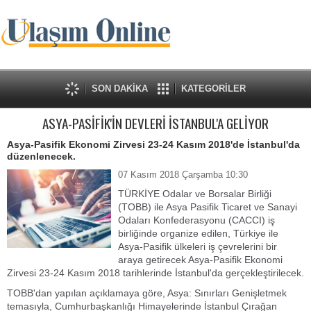
SON DAKİKA
KATEGORİLER
ASYA-PASİFİK'İN DEVLERİ İSTANBUL'A GELİYOR
Asya-Pasifik Ekonomi Zirvesi 23-24 Kasım 2018'de İstanbul'da
düzenlenecek.
07 Kasım 2018 Çarşamba 10:30
TÜRKİYE Odalar ve Borsalar Birliği
(TOBB) ile Asya Pasifik Ticaret ve Sanayi
Odaları Konfederasyonu (CACCI) iş
birliğinde organize edilen, Türkiye ile
Asya-Pasifik ülkeleri iş çevrelerini bir
araya getirecek Asya-Pasifik Ekonomi
Zirvesi 23-24 Kasım 2018 tarihlerinde İstanbul'da gerçekleştirilecek.
TOBB'dan yapılan açıklamaya göre, Asya: Sınırları Genişletmek
temasıyla, Cumhurbaşkanlığı Himayelerinde İstanbul Çırağan