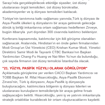
Sarayı'nda gerçekleştirilecek etkinliğe siyasiler, üst düzey
uluslararası örgüt temsilcileri, üst düzey bürokratlar,
akademisyenler ve iş dünyası temsilcileri katılacak.
Türkiye'nin tanıtımına katkı sağlaması yanında,Türk iş dünyası ile
Asya-Pasifik ülkeleri iş dünyalarını bir araya getirerek geleceğe
dönük iş birliği imkanlarına ortam sağlaması hedeflenen Zirveye,
bugün itibarıyla yurt dışından 300 civarında katılımcı bekleniyor.
Konferans kapsamında, katılımcılar için ikili görüşme olanakları
sağlanacak. Aralarında, Hindistan'ın en önde gelen firmalarından
Modi Group'un Üst Yöneticisi (CEO) Krishan Kumar Modi, Yönetici
Direktörü Samir Modi ile Tayvanlı CTBC Bankası'nın Başkan
Yardımcıları Chang-Fu Huang ve Nai-Wen Yu’nun da bulunduğu,
çok sayıda firmanın üst düzey temsilcisi İstanbul'da olacak.
"21. YÜZYIL PASİFİK YÜZYILI OLARAK GÖRÜLÜYOR"
Açıklamada görüşlerine yer verilen CACCI Başkan Yardımcısı ve
TOBB Başkanı M. Rifat Hisarcıklıoğlu, Asya-Pasifik Ekonomi
Zirvesi'nin, Türk iş dünyasını, Asya-Pasifik iş dünyasıyla
buluşturacağını, katılımcılara bölgenin iş dünyası liderleri ve
uluslararası kuruluşların temsilcileriyle bir araya gelme fırsatı
sağlayacağını belirtti. Hisarcıklıoğlu, yeni iş ve yatırım imkanlarıyla
stratejik ortaklıklar kurabilecek bir ortam oluşturacaklarını kaydetti.