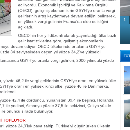
ediliyordu. Ekonomik İşbirliği ve Kalkınma Örgütü
(OECD), gelişmiş ekonomilerin GSYH’ye oranla vergi
gelirlerinin artış kaydetmeye devam ettiğini belirterek,
1
en yüksek vergi gelirinin Fransa'da elde edildiğini
açıkladı.
OECD’nin her yıl düzenli olarak yayımladığı ülke bazlı
gelir istatistiklerine göre, gelişmiş ekonomilerin
detmeye devam ediyor. OECD ülkelerinde ortalama GSYH’ye
 yüzde 34 seviyesinden geçen yıl yüzde 34,2’ye yükseldi.
FOT
talamasında GSYH’ye oranla vergi gelirleri, 2000 yılındaki yüzde
, yüzde 46,2 ile vergi gelirlerinin GSYH’ye oranı en yüksek ülke
SYH'ye oranı en yüksek ikinci ülke, yüzde 46 ile Danimarka,
elirlendi.
Tü
 yüzde 42,4 ile dördüncü, Yunanistan 39,4 ile beşinci, Hollanda
7,7 ile yedinci, Almanya yüzde 37,5 ile sekizinci, Çekya yüzde
 ile onuncu sırada bulunuyor.
İNİ TOPLUYOR
eri, yüzde 24,9'luk paya sahip. Türkiye’yi düşünürken ülkenin