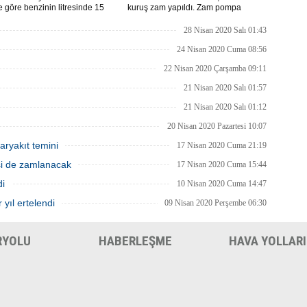
re göre benzinin litresinde 15
kuruş zam yapıldı. Zam pompa
motorinin litresinde ise 13 kuruş
fiyatlarına yansıyacak.
ılması bekleniyor.
28 Nisan 2020 Salı 01:43
24 Nisan 2020 Cuma 08:56
22 Nisan 2020 Çarşamba 09:11
21 Nisan 2020 Salı 01:57
21 Nisan 2020 Salı 01:12
20 Nisan 2020 Pazartesi 10:07
aryakıt temini
17 Nisan 2020 Cuma 21:19
isi de zamlanacak
17 Nisan 2020 Cuma 15:44
di
10 Nisan 2020 Cuma 14:47
 yıl ertelendi
09 Nisan 2020 Perşembe 06:30
RYOLU
HABERLEŞME
HAVA YOLLARI