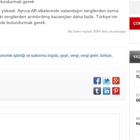
ulundurmak gerek.
yö
yli yüksek. Ayrıca AB ülkelerinde vatandaşın vergilerden sonra
ki vergilerden arındırılmış kazançtan daha fazla. Türkiye’nin
ünde bulundurmak gerek.
ÇO
Bu haber toplam 3084 defa okunmuştur
onomik işbirliği ve kalkınma örgütü
,
gsyh
,
vergi
,
vergi geliri
,
türkiye
,
YA
FA
TÜ
E
G
M
Ha