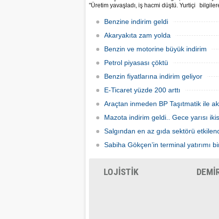
"Üretim yavaşladı, iş hacmi düştü. Yurtiçi
bilgile
ve dışı uçuşlar iptal edildi. Ülkeler
kuruş, 
sınırları kapattı, ihracat yavaşladı,
zam yap
Benzine indirim geldi
mallarımızı taşıyamaz hale geldik" dedi.
Akaryakıta zam yolda
Benzin ve motorine büyük indirim
Petrol piyasası çöktü
Benzin fiyatlarına indirim geliyor
E-Ticaret yüzde 200 arttı
Araçtan inmeden BP Taşıtmatik ile ak
Mazota indirim geldi.. Gece yarısı ik
Salgından en az gıda sektörü etkilen
Sabiha Gökçen’in terminal yatırımı bir
LOJİSTİK
DEMİ