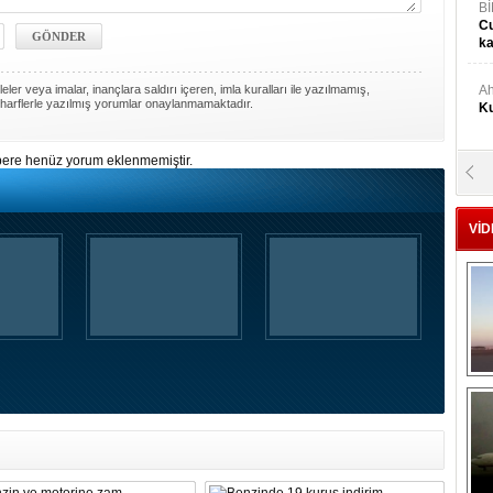
Bİ
Cu
ka
ler veya imalar, inançlara saldırı içeren, imla kuralları ile yazılmamış,
Ah
harflerle yazılmış yorumlar onaylanmamaktadır.
Ku
ere henüz yorum eklenmemiştir.
M
Ku
VİD
M.
Ya
Mu
Si
A
Ge