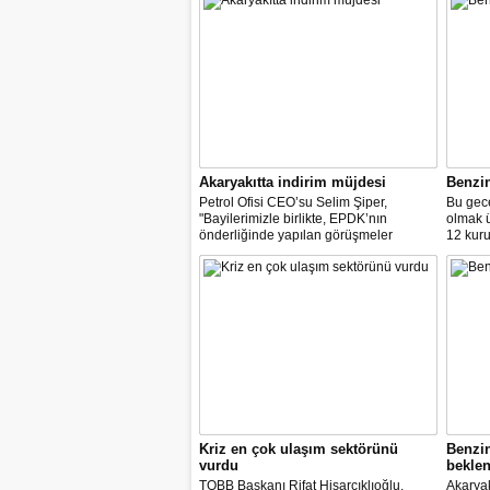
Akaryakıtta indirim müjdesi
Benzi
Petrol Ofisi CEO’su Selim Şiper,
Bu gece
"Bayilerimizle birlikte, EPDK’nın
olmak 
önderliğinde yapılan görüşmeler
12 kuru
sonucunda, dağıtım masraf
paylarımızdan fedakârlık ederek
vatandaşlarımıza destek olacak
indirimleri hayata geçiriyoruz" dedi.
Kriz en çok ulaşım sektörünü
Benzi
vurdu
beklen
TOBB Başkanı Rifat Hisarcıklıoğlu,
Akaryak