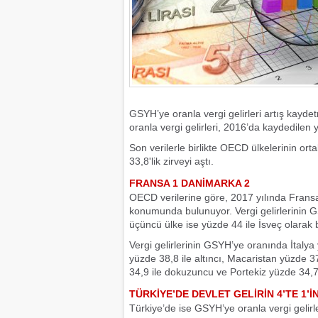
GSYH’ye oranla vergi gelirleri artış kay
oranla vergi gelirleri, 2016’da kaydedilen
Son verilerle birlikte OECD ülkelerinin or
33,8'lik zirveyi aştı.
FRANSA 1 DANİMARKA 2
OECD verilerine göre, 2017 yılında Fransa
konumunda bulunuyor. Vergi gelirlerinin G
üçüncü ülke ise yüzde 44 ile İsveç olarak b
Vergi gelirlerinin GSYH’ye oranında İtalya
yüzde 38,8 ile altıncı, Macaristan yüzde 3
34,9 ile dokuzuncu ve Portekiz yüzde 34,7
TÜRKİYE’DE DEVLET GELİRİN 4’TE 1’
Türkiye’de ise GSYH’ye oranla vergi gelirl