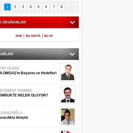
Bilinmeyen 
İşte Meclis'e giren 
nleriyle İstanbul 
600 milletvekilinin 
1
2
3
4
5
6
7
8
Adaları
listesi
K OKUNANLAR
|
|
DÜN
BU HAFTA
BU AY
ZARLAR
TİH YILMAZ
LOMSAŞ'ın Başarısı ve Hedefleri
RCÜMENT TAHMAZ
ÜMRÜKTE NELER OLUYOR?
USA ALİOĞLU
vacılıkta iletişim