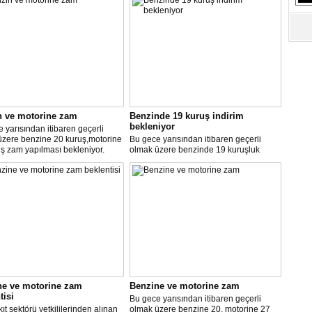
S
Ne
A
"L
M
n ve motorine zam
Benzinde 19 kuruş indirim
Ba
bekleniyor
 yarısından itibaren geçerli
üzere benzine 20 kuruş,motorine
Bu gece yarısından itibaren geçerli
ş zam yapılması bekleniyor.
olmak üzere benzinde 19 kuruşluk
indirim gerçekleşti.
ne ve motorine zam
Benzine ve motorine zam
tisi
Bu gece yarısından itibaren geçerli
ıt sektörü yetkililerinden alınan
olmak üzere benzine 20, motorine 27