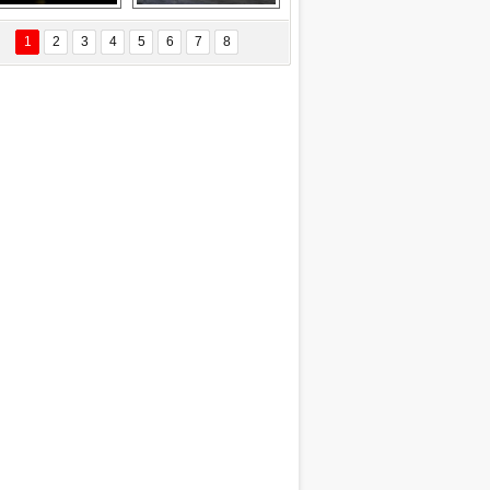
EÇİL ÖZYANIK
Delta uçağına 
Ford Focus RS 
 Değişti?
yıldırım çarptı
(2015)
1
2
3
4
5
6
7
8
DNAN SAKA
iman Kenti Aliağa"
ERİÇ KÖYATASI
yraksız Vatan !