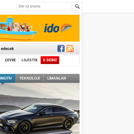
t edecek
ÇEVRE
LOJİSTİK
E-DERGİ
ğlayacak
OMOTİV
TEKNOLOJİ
LİMANLAR
i