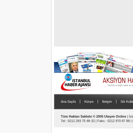
|
|
|
Ana Sayfa
Künye
İletişim
Sık Kulla
Tüm Hakları Saklıdır © 2005 Ulaşım Online
| İz
Tel : 0212 293 75 48-32 | Faks : 0212 970 87 88 |