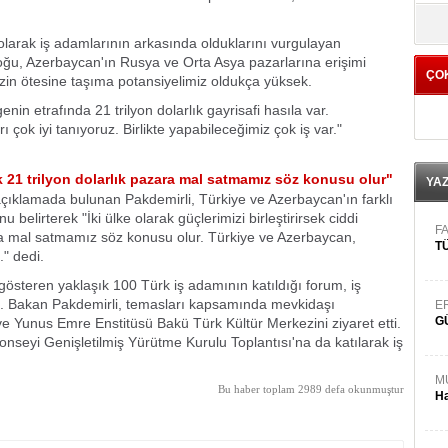
yö
olarak iş adamlarının arkasında olduklarını vurgulayan
oğu, Azerbaycan'ın Rusya ve Orta Asya pazarlarına erişimi
ÇO
mizin ötesine taşıma potansiyelimiz oldukça yüksek.
in etrafında 21 trilyon dolarlık gayrisafi hasıla var.
 çok iyi tanıyoruz. Birlikte yapabileceğimiz çok iş var."
sek 21 trilyon dolarlık pazara mal satmamız söz konusu olur"
YA
çıklamada bulunan Pakdemirli, Türkiye ve Azerbaycan'ın farklı
 belirterek "İki ülke olarak güçlerimizi birleştirirsek ciddi
FA
zara mal satmamız söz konusu olur. Türkiye ve Azerbaycan,
TÜ
" dedi.
 gösteren yaklaşık 100 Türk iş adamının katıldığı forum, iş
ti. Bakan Pakdemirli, temasları kapsamında mevkidaşı
E
G
 Yunus Emre Enstitüsü Bakü Türk Kültür Merkezini ziyaret etti.
nseyi Genişletilmiş Yürütme Kurulu Toplantısı'na da katılarak iş
M
Bu haber toplam 2989 defa okunmuştur
Ha