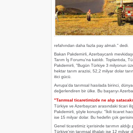
refahından daha fazla pay almalı." dedi.
Bakan Pakdemirli, Azerbaycanlı mevkidaş
Tarım İş Forumu'na katıldı. Toplantıda, Tür
Pakdemirli, "Bugün Türkiye 3 milyonun üze
hektar tarım arazisi, 52,2 milyar dolar tarı
itici gücü.
Avrupa'da tarımsal hasılada birinci, dünyad
değerlendiren bir ülke. Bu başarıyı Azerba
"Tarımsal ticaretimizde ne alıp sataca
Türkiye ve Azerbaycan arasındaki ticari ili
Pakdemirli, şöyle konuştu: "İkili ticaret
ise 15 milyar dolar. Bu hedefin çok gerisin
Genel ticaretimiz içerisinde tarımın aldığı
Türkiye'nin tarımsal ithalatı ise 12 milyar