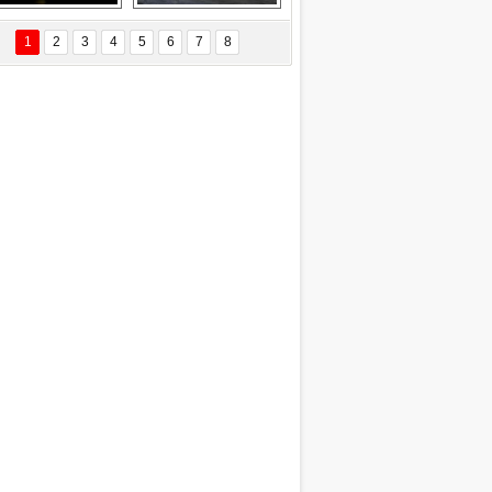
EÇİL ÖZYANIK
Delta uçağına 
Ford Focus RS 
 Değişti?
yıldırım çarptı
(2015)
1
2
3
4
5
6
7
8
DNAN SAKA
iman Kenti Aliağa"
ERİÇ KÖYATASI
yraksız Vatan !