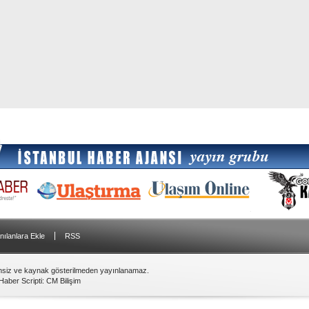
|
nılanlara Ekle
RSS
insiz ve kaynak gösterilmeden yayınlanamaz.
Haber Scripti
:
CM Bilişim