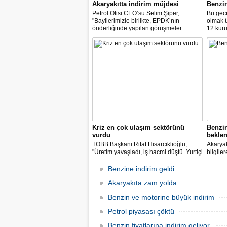
Akaryakıtta indirim müjdesi
Benzi
Petrol Ofisi CEO’su Selim Şiper,
Bu gece
"Bayilerimizle birlikte, EPDK’nın
olmak 
önderliğinde yapılan görüşmeler
12 kuru
sonucunda, dağıtım masraf
paylarımızdan fedakârlık ederek
vatandaşlarımıza destek olacak
indirimleri hayata geçiriyoruz" dedi.
Kriz en çok ulaşım sektörünü
Benzi
vurdu
beklen
TOBB Başkanı Rifat Hisarcıklıoğlu,
Akaryak
"Üretim yavaşladı, iş hacmi düştü. Yurtiçi
bilgile
ve dışı uçuşlar iptal edildi. Ülkeler
kuruş, 
sınırları kapattı, ihracat yavaşladı,
zam yap
Benzine indirim geldi
mallarımızı taşıyamaz hale geldik" dedi.
Akaryakıta zam yolda
Benzin ve motorine büyük indirim
Petrol piyasası çöktü
Benzin fiyatlarına indirim geliyor