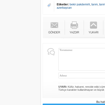
Etiketler:
bekir pakdemirli
,
tarım
,
tarı
azerbaycan
UYARI:
Küfür, hakaret, rencide edici cümle
Türkçe karakter kullanılmayan ve büyük 
Bu hab