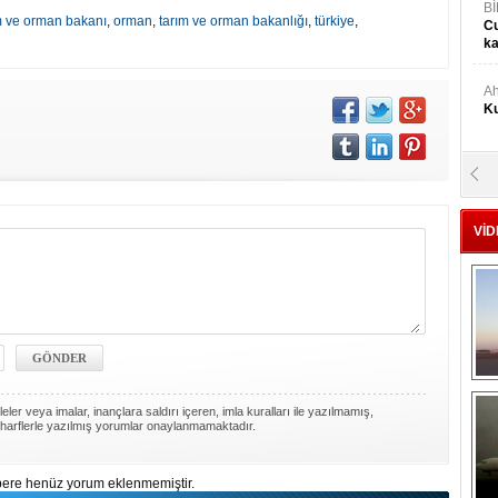
Bİ
m ve orman bakanı
,
orman
,
tarım ve orman bakanlığı
,
türkiye
,
Cu
ka
Ah
Ku
M
Ku
VİD
M.
Ya
Mu
Si
ler veya imalar, inançlara saldırı içeren, imla kuralları ile yazılmamış,
A
harflerle yazılmış yorumlar onaylanmamaktadır.
Ge
ere henüz yorum eklenmemiştir.