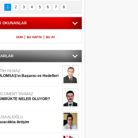
Bilinmeyen 
İşte Meclis'e giren 
nleriyle İstanbul 
600 milletvekilinin 
1
2
3
4
5
6
7
8
Adaları
listesi
K OKUNANLAR
|
|
DÜN
BU HAFTA
BU AY
ZARLAR
TİH YILMAZ
LOMSAŞ'ın Başarısı ve Hedefleri
RCÜMENT TAHMAZ
ÜMRÜKTE NELER OLUYOR?
USA ALİOĞLU
vacılıkta iletişim