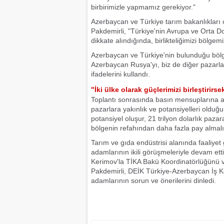
birbirimizle yapmamız gerekiyor."
Azerbaycan ve Türkiye tarım bakanlıkları 
Pakdemirli, "Türkiye'nin Avrupa ve Orta D
dikkate alındığında, birlikteliğimizi bölge
Azerbaycan ve Türkiye'nin bulunduğu bölgen
Azerbaycan Rusya'yı, biz de diğer pazarları
ifadelerini kullandı.
"İki ülke olarak güçlerimizi birleştirir
Toplantı sonrasında basın mensuplarına a
pazarlara yakınlık ve potansiyelleri olduğunu
potansiyel oluşur, 21 trilyon dolarlık pa
bölgenin refahından daha fazla pay almalı.
Tarım ve gıda endüstrisi alanında faaliyet
adamlarının ikili görüşmeleriyle devam et
Kerimov'la TİKA Bakü Koordinatörlüğünü ve
Pakdemirli, DEİK Türkiye-Azerbaycan İş Ko
adamlarının sorun ve önerilerini dinledi.