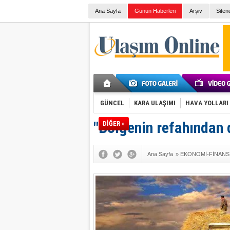
Ana Sayfa
Günün Haberleri
Arşiv
Siten
GÜNCEL
KARA ULAŞIMI
HAVA YOLLARI
"Bölgenin refahından 
DİĞER »
Ana Sayfa
»
EKONOMİ-FİNANS