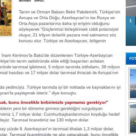
almalı" dedi.
Tarım ve Orman Bakanı Bekir Pakdemirli, Türkiye'nin
Avrupa ve Orta Doğu, Azerbaycan'ın ise Rusya ve
1
Orta Asya pazarlarına daha iyi erişimi olduğunu
söyleyerek "Güçlerimizi birleştirirsek ciddi potansiyel
oluşur, 21 trilyon dolarlık pazara mal satmamız söz
konusu olur. Türkiye ve Azerbaycan, bölgenin
ı İnam Kerimov'la Bakü'de düzenlenen Türkiye-Azerbaycan
FOT
kiye'nin tarım sektöründe elde ettiği başarıları anlatan
rinde tarımsal işletmesi, 5 milyon tarımda istihdamı, 38 milyon
msal hasılası ve 17 milyar dolar tarımsal ihracatı ile Avrupa'nın
a yedinciyiz. Türkiye tarımda iyi bir noktada ve kaynaklarını iyi
ycan'la paylaşmak isteriz." diye konuştu.
Tü
ksak, bunu öncelikle birbirimizle yapmamız gerekiyor"
şkilerin yeni bir döneme girmesi gerektiğini vurgulayan
 hacmimiz 1,7 milyar dolar. Cumhurbaşkanlarımızın koyduğu hedef
deyiz. Tarımsal ticaretimiz ise 130 milyon dolar.
 pay yüzde 8. Azerbaycan'ın tarımsal ithalatı 1,3 milyar dolar,
 dolar. Tarımsal ticaretimizde ne alıp satacaksak, bunu öncelikle