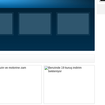
S
Ne
A
"L
M
Ba