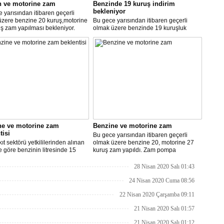
n ve motorine zam
Benzinde 19 kuruş indirim
bekleniyor
 yarısından itibaren geçerli
üzere benzine 20 kuruş,motorine
Bu gece yarısından itibaren geçerli
ş zam yapılması bekleniyor.
olmak üzere benzinde 19 kuruşluk
indirim gerçekleşti.
ne ve motorine zam
Benzine ve motorine zam
tisi
Bu gece yarısından itibaren geçerli
ıt sektörü yetkililerinden alınan
olmak üzere benzine 20, motorine 27
re göre benzinin litresinde 15
kuruş zam yapıldı. Zam pompa
motorinin litresinde ise 13 kuruş
fiyatlarına yansıyacak.
ılması bekleniyor.
28 Nisan 2020 Salı 01:43
24 Nisan 2020 Cuma 08:56
22 Nisan 2020 Çarşamba 09:11
21 Nisan 2020 Salı 01:57
21 Nisan 2020 Salı 01:12