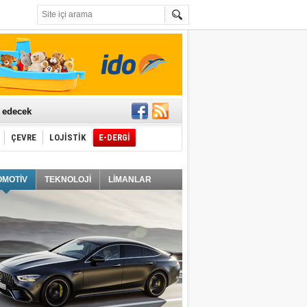
t edecek
ÇEVRE
LOJİSTİK
E-DERGİ
ğlayacak
OMOTİV
TEKNOLOJİ
LİMANLAR
i