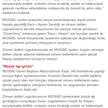
karşılamakla birlikte, ecdadın miras bıraktığı adalet ve hakkaniyeti,
gelecek nesillere aktarabilme noktasında da önemli bir adım oldu."
ifadelerini kullandı.
MÜSİAD, üyeleri arasında sosyal yardımlaşmayı teşvik etmek
hayata geçirdiği Karz-ı Hasen Sandığı ve zimem defteri
uygulamasını dernek misyonunun bir parçası olarak görülüyor.
"Güzel borç" anlamına gelen "Karz-ı Hasen" için kurulan sandık ile
MÜSİAD, kendi bünyesinde üyelerinin katkılarıyla oluşturduğu fonla,
yine üyelerinin acil borç ihtiyaçlarını karşılıyor.
Zimem defteri uygulamasında ise MÜSİAD üyeleri, bugün veresiye
defteri olarak adlandırılabilecek zimem defterlerini satın alarak
ihtiyaç sahiplerinin borçlarını ödüyor.
"Büyük ilgi gördü"
MÜSİAD Genel Başkanı Abdurrahman Kaan, AA muhabirine yaptığı
konuya ilişkin açıklamasında, Osmanlı Devleti'nde varlıklı kişilerin,
içinde yazılı olan tüm borçları ödeyerek zimem defterlerini satın
alması geleneğinin olduğunu belirterek, bu uygulamayı yeniden
başlattıklarını ifade etti.
Zimem defteri uygulamasının MÜSİAD üyelerinden büyük ilgi
gördüğünü vurgulayan Kaan, uygulamanın büyük bir ihtiyacı
karşılamakla birlikte, ecdadın miras bıraktığı adalet ve hakkaniyeti,