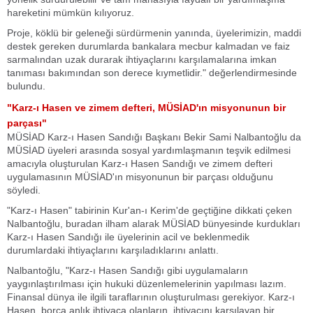
hareketini mümkün kılıyoruz.
Proje, köklü bir geleneği sürdürmenin yanında, üyelerimizin, maddi
destek gereken durumlarda bankalara mecbur kalmadan ve faiz
sarmalından uzak durarak ihtiyaçlarını karşılamalarına imkan
tanıması bakımından son derece kıymetlidir." değerlendirmesinde
bulundu.
"Karz-ı Hasen ve zimem defteri, MÜSİAD'ın misyonunun bir
parçası"
MÜSİAD Karz-ı Hasen Sandığı Başkanı Bekir Sami Nalbantoğlu da
MÜSİAD üyeleri arasında sosyal yardımlaşmanın teşvik edilmesi
amacıyla oluşturulan Karz-ı Hasen Sandığı ve zimem defteri
uygulamasının MÜSİAD'ın misyonunun bir parçası olduğunu
söyledi.
"Karz-ı Hasen" tabirinin Kur'an-ı Kerim'de geçtiğine dikkati çeken
Nalbantoğlu, buradan ilham alarak MÜSİAD bünyesinde kurdukları
Karz-ı Hasen Sandığı ile üyelerinin acil ve beklenmedik
durumlardaki ihtiyaçlarını karşıladıklarını anlattı.
Nalbantoğlu, "Karz-ı Hasen Sandığı gibi uygulamaların
yaygınlaştırılması için hukuki düzenlemelerinin yapılması lazım.
Finansal dünya ile ilgili taraflarının oluşturulması gerekiyor. Karz-ı
Hasen, borca anlık ihtiyaca olanların, ihtiyacını karşılayan bir