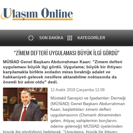
SON DAKİKA
KATEGORİLER
"ZİMEM DEFTERİ UYGULAMASI BÜYÜK İLGİ GÖRDÜ"
MÜSİAD Genel Başkanı Abdurrahman Kaan: "Zimem defteri
uygulaması büyük ilgi gördü. Uygulama; büyük bir ihtiyacı
karşılamakla birlikte ecdadın miras bıraktığı adalet ve
hakkaniyeti gelecek nesillere aktarabilme noktasında da
önemli bir adım oldu" dedi.
12 Aralık 2018 Çarşamba 12:09
Müstakil Sanayici ve İşadamları Derneği
(MÜSİAD) Genel Başkanı Abdurrahman
Kaan, başlattıkları zimem defteri
uygulamasının (Osmanlı döneminden
gelen, ihtiyaç sahiplerinin borçlarını
ödeme geleneği) MÜSİAD üyelerinden
büyük ilgi gördüğünü belirterek, "Uygulama, büyük bir ihtiyacı