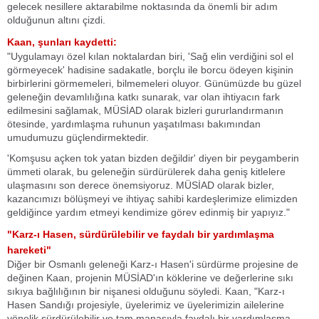
gelecek nesillere aktarabilme noktasında da önemli bir adım
olduğunun altını çizdi.
Kaan, şunları kaydetti:
"Uygulamayı özel kılan noktalardan biri, 'Sağ elin verdiğini sol el
görmeyecek' hadisine sadakatle, borçlu ile borcu ödeyen kişinin
birbirlerini görmemeleri, bilmemeleri oluyor. Günümüzde bu güzel
geleneğin devamlılığına katkı sunarak, var olan ihtiyacın fark
edilmesini sağlamak, MÜSİAD olarak bizleri gururlandırmanın
ötesinde, yardımlaşma ruhunun yaşatılması bakımından
umudumuzu güçlendirmektedir.
'Komşusu açken tok yatan bizden değildir' diyen bir peygamberin
ümmeti olarak, bu geleneğin sürdürülerek daha geniş kitlelere
ulaşmasını son derece önemsiyoruz. MÜSİAD olarak bizler,
kazancımızı bölüşmeyi ve ihtiyaç sahibi kardeşlerimize elimizden
geldiğince yardım etmeyi kendimize görev edinmiş bir yapıyız."
"Karz-ı Hasen, sürdürülebilir ve faydalı bir yardımlaşma
hareketi"
Diğer bir Osmanlı geleneği Karz-ı Hasen'i sürdürme projesine de
değinen Kaan, projenin MÜSİAD'ın köklerine ve değerlerine sıkı
sıkıya bağlılığının bir nişanesi olduğunu söyledi. Kaan, "Karz-ı
Hasen Sandığı projesiyle, üyelerimiz ve üyelerimizin ailelerine
yönelik sürdürülebilir ve tam manasıyla faydalı bir yardımlaşma