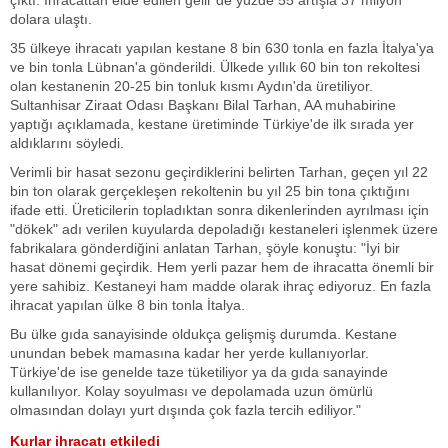
çıktı. İhracattan elde edilen gelir de yüzde 55 artışla 37 milyon
dolara ulaştı.
35 ülkeye ihracatı yapılan kestane 8 bin 630 tonla en fazla İtalya'ya
ve bin tonla Lübnan'a gönderildi. Ülkede yıllık 60 bin ton rekoltesi
olan kestanenin 20-25 bin tonluk kısmı Aydın'da üretiliyor.
Sultanhisar Ziraat Odası Başkanı Bilal Tarhan, AA muhabirine
yaptığı açıklamada, kestane üretiminde Türkiye'de ilk sırada yer
aldıklarını söyledi.
Verimli bir hasat sezonu geçirdiklerini belirten Tarhan, geçen yıl 22
bin ton olarak gerçekleşen rekoltenin bu yıl 25 bin tona çıktığını
ifade etti. Üreticilerin topladıktan sonra dikenlerinden ayrılması için
"dökek" adı verilen kuyularda depoladığı kestaneleri işlenmek üzere
fabrikalara gönderdiğini anlatan Tarhan, şöyle konuştu: "İyi bir
hasat dönemi geçirdik. Hem yerli pazar hem de ihracatta önemli bir
yere sahibiz. Kestaneyi ham madde olarak ihraç ediyoruz. En fazla
ihracat yapılan ülke 8 bin tonla İtalya.
Bu ülke gıda sanayisinde oldukça gelişmiş durumda. Kestane
unundan bebek mamasına kadar her yerde kullanıyorlar.
Türkiye'de ise genelde taze tüketiliyor ya da gıda sanayinde
kullanılıyor. Kolay soyulması ve depolamada uzun ömürlü
olmasından dolayı yurt dışında çok fazla tercih ediliyor."
Kurlar ihracatı etkiledi