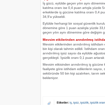
İş gücü, eylülde geçen yılın aynı dönemine
katılma oranı ise 0,4 puan artışla yüzde 5
erkeklerde iş gücüne katılma oranı 0,4 pua
34,9'a yükseldi.
Eylülde herhangi bir sosyal güvenlik kurul
dönemine göre 1 puan azalışla yüzde 33,8'e
geçen yılın aynı dönemine göre değişim 
Mevsim etkilerinden arındırılmış istih
Mevsim etkilerinden arındırılmış istihdam 
bin kişi olarak tahmin edildi. İstihdam or
arındırılmış işsiz sayısı da eylülde ağustos
gerçekleşti. İşsizlik oranı 0,1 puan artara
Mevsim etkisinden arındırılmış iş gücüne
faaliyete göre istihdam edilenlerin sayısı
sektöründe 50 bin kişi azalırken, tarım sek
bekleniyor.
Etiketler:
iş
,
işsiz
,
işsizlik
,
işsizlik oran