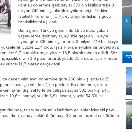
konusu dönemde işsiz sayısı 330 bin kişilik artışla 3
milyon 749 bin kişi olarak kayıtlara geçti. Türkiye
İstatistik Kurumu (TÜİK), eylül ayına ilişkin iş gücü
1
istatistiklerini açıkladı.
Buna göre, Türkiye genelinde 15 ve daha yukarı
yaştakilerde işsiz sayısı, eylülde geçen yılın aynı
ayına göre 330 bin kişi artarak 3 milyon 749 bin kişiye
 yükselerek yüzde 11,4 oldu. İşsizlik oranı eylülde bir önceki aya
 oranı ise 0,7 puanlık artışla yüzde 13,5 olarak tahmin edildi. Söz
FOT
işsizlik oranı 1,6 puan artarak yüzde 21,6 oldu. İşsizlik oranı,
ek yüzde 11,7 olarak gerçekleşti.
lülde geçen yılın aynı dönemine göre 266 bin kişi artarak 29
1 puanlık azalışla yüzde 47,8'e geriledi. Bu dönemde, tarım
rken, tarım dışı sektörlerde çalışan sayısı 531 bin kişi arttı.
üzde 19,6'sı sanayi, yüzde 6,9'u inşaat, yüzde 54,3'ü ise
Tü
tırıldığında, tarım sektörünün istihdam edilenler içindeki payı
n azalırken, sanayi sektörünün payı 0,8 puan, hizmet sektörünün