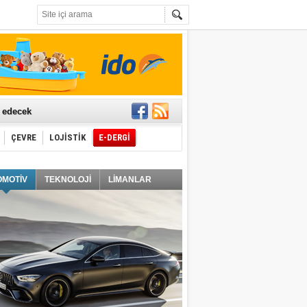
t edecek
ÇEVRE
LOJİSTİK
E-DERGİ
ğlayacak
OMOTİV
TEKNOLOJİ
LİMANLAR
i