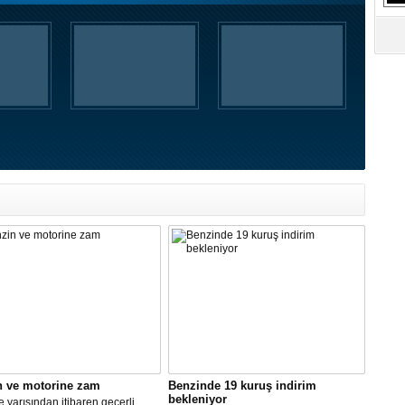
S
Ne
A
"L
M
Ba
n ve motorine zam
Benzinde 19 kuruş indirim
bekleniyor
 yarısından itibaren geçerli