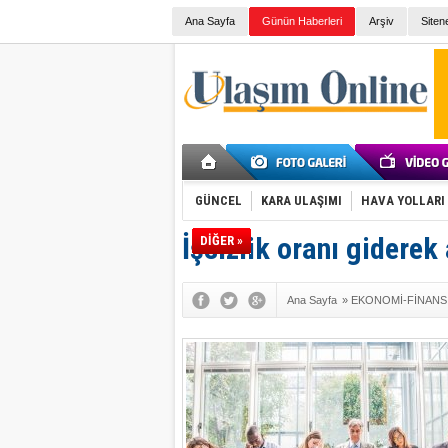
Ana Sayfa
Günün Haberleri
Arşiv
Siten
GÜNCEL
KARA ULAŞIMI
HAVA YOLLARI
İşsizlik oranı giderek 
DİĞER »
Ana Sayfa
»
EKONOMİ-FİNANS