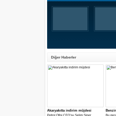
Diğer Haberler
Akaryakıtta indirim müjdesi
Benzi
Petrol Ofisi CEO’su Selim Şiper,
Bu gece