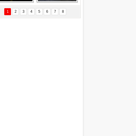
EÇİL ÖZYANIK
Delta uçağına 
Ford Focus RS 
 Değişti?
yıldırım çarptı
(2015)
1
2
3
4
5
6
7
8
DNAN SAKA
iman Kenti Aliağa"
ERİÇ KÖYATASI
yraksız Vatan !