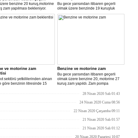
üzere benzine 20 kuruş,motorine
Bu gece yarısından itibaren geçerli
ş zam yapılması bekleniyor.
olmak üzere benzinde 19 kuruşluk
indirim gerçekleşti.
ne ve motorine zam
Benzine ve motorine zam
tisi
Bu gece yarısından itibaren geçerli
ıt sektörü yetkililerinden alınan
olmak üzere benzine 20, motorine 27
re göre benzinin litresinde 15
kuruş zam yapıldı. Zam pompa
motorinin litresinde ise 13 kuruş
fiyatlarına yansıyacak.
ılması bekleniyor.
28 Nisan 2020 Salı 01:43
24 Nisan 2020 Cuma 08:56
22 Nisan 2020 Çarşamba 09:11
21 Nisan 2020 Salı 01:57
21 Nisan 2020 Salı 01:12
20 Nisan 2020 Pazartesi 10:07