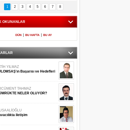
Bilinmeyen 
İşte Meclis'e giren 
nleriyle İstanbul 
600 milletvekilinin 
1
2
3
4
5
6
7
8
Adaları
listesi
K OKUNANLAR
|
|
DÜN
BU HAFTA
BU AY
ZARLAR
TİH YILMAZ
LOMSAŞ'ın Başarısı ve Hedefleri
RCÜMENT TAHMAZ
ÜMRÜKTE NELER OLUYOR?
USA ALİOĞLU
vacılıkta iletişim