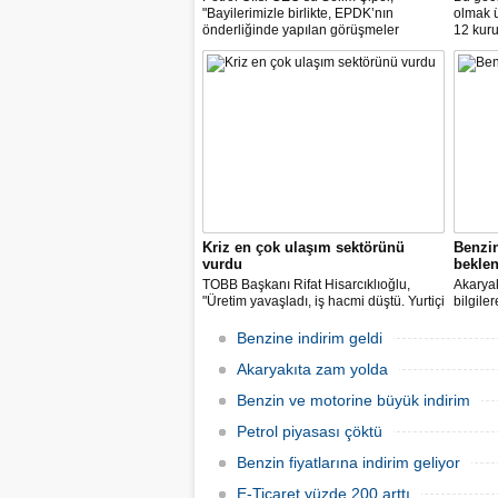
"Bayilerimizle birlikte, EPDK’nın
olmak 
önderliğinde yapılan görüşmeler
12 kuru
sonucunda, dağıtım masraf
paylarımızdan fedakârlık ederek
vatandaşlarımıza destek olacak
indirimleri hayata geçiriyoruz" dedi.
Kriz en çok ulaşım sektörünü
Benzi
vurdu
beklen
TOBB Başkanı Rifat Hisarcıklıoğlu,
Akaryak
"Üretim yavaşladı, iş hacmi düştü. Yurtiçi
bilgile
ve dışı uçuşlar iptal edildi. Ülkeler
kuruş, 
sınırları kapattı, ihracat yavaşladı,
zam yap
Benzine indirim geldi
mallarımızı taşıyamaz hale geldik" dedi.
Akaryakıta zam yolda
Benzin ve motorine büyük indirim
Petrol piyasası çöktü
Benzin fiyatlarına indirim geliyor
E-Ticaret yüzde 200 arttı