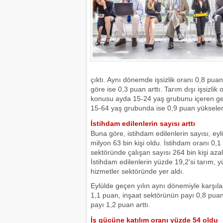
çıktı. Aynı dönemde işsizlik oranı 0,8 puan
göre ise 0,3 puan arttı. Tarım dışı işsizlik
konusu ayda 15-24 yaş grubunu içeren genç 
15-64 yaş grubunda ise 0,9 puan yükseler
İstihdam edilenlerin sayısı arttı
Buna göre, istihdam edilenlerin sayısı, ey
milyon 63 bin kişi oldu. İstihdam oranı 0,
sektöründe çalışan sayısı 264 bin kişi azalı
İstihdam edilenlerin yüzde 19,2'si tarım, y
hizmetler sektöründe yer aldı.
Eylülde geçen yılın aynı dönemiyle karşılaş
1,1 puan, inşaat sektörünün payı 0,8 pua
payı 1,2 puan arttı.
İş gücüne katılım oranı yüzde 54 oldu