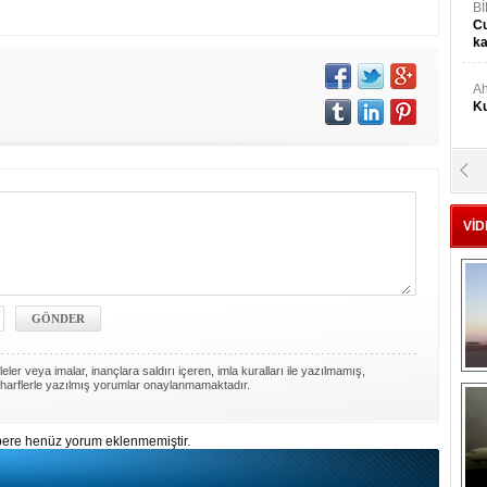
Bİ
Cu
ka
Ah
Ku
M
Ku
VİD
M.
Ya
Mu
Si
ler veya imalar, inançlara saldırı içeren, imla kuralları ile yazılmamış,
harflerle yazılmış yorumlar onaylanmamaktadır.
A
Ge
ere henüz yorum eklenmemiştir.