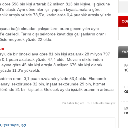
 göre 598 bin kişi artarak 32 milyon 813 bin kişiye, iş gücüne
yö
4'e ulaştı. Aynı dönemler için yapılan kıyaslamalara göre,
nlık artışla yüzde 73,5'e, kadınlarda 0,4 puanlık artışla yüzde
ÇO
uşuna bağlı olmadan çalışanların oranı geçen yılın aynı
 geriledi. Tarım dışı sektörde kayıt dışı çalışanların oranı
göstermeyerek yüzde 22 oldu.
dam
YA
eylülde bir önceki aya göre 81 bin kişi azalarak 28 milyon 797
anı 0,1 puan azalarak yüzde 47,4 oldu. Mevsim etkilerinden
 ayına göre 45 bin kişi artışla 3 milyon 676 bin kişi olarak
FA
k yüzde 11,3'e yükseldi.
TÜ
 katılma oranı 0,1 puan azalarak yüzde 53,4 oldu. Ekonomik
, sanayi sektöründe 32 bin, inşaat sektöründe 29 bin, hizmet
E
töründe 31 bin kişi arttı. Gelecek ay da işsizlik oranının artması
G
Bu haber toplam 1901 defa okunmuştur
M
Ha
ı
,
işsiz sayısı
,
işçi