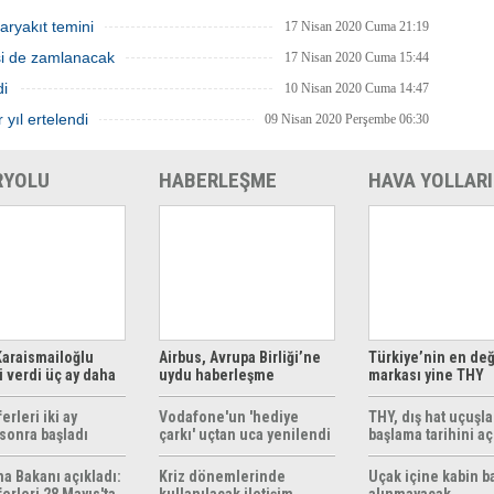
aryakıt temini
17 Nisan 2020 Cuma 21:19
isi de zamlanacak
17 Nisan 2020 Cuma 15:44
di
10 Nisan 2020 Cuma 14:47
 yıl ertelendi
09 Nisan 2020 Perşembe 06:30
RYOLU
HABERLEŞME
HAVA YOLLARI
araismailoğlu
Airbus, Avrupa Birliği’ne
Türkiye’nin en değ
 verdi üç ay daha
uydu haberleşme
markası yine THY
z
çözümleri sunuyor
erleri iki ay
Vodafone'un 'hediye
THY, dış hat uçuşla
sonra başladı
çarkı' uçtan uca yenilendi
başlama tarihini aç
ma Bakanı açıkladı:
Kriz dönemlerinde
Uçak içine kabin b