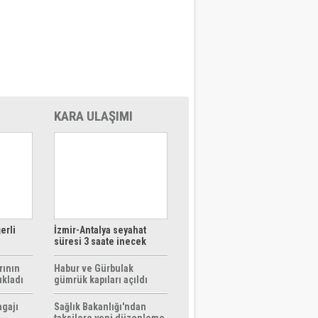
KARA ULAŞIMI
erli
İzmir-Antalya seyahat
süresi 3 saate inecek
rının
Habur ve Gürbulak
ıkladı
gümrük kapıları açıldı
agajı
Sağlık Bakanlığı'ndan