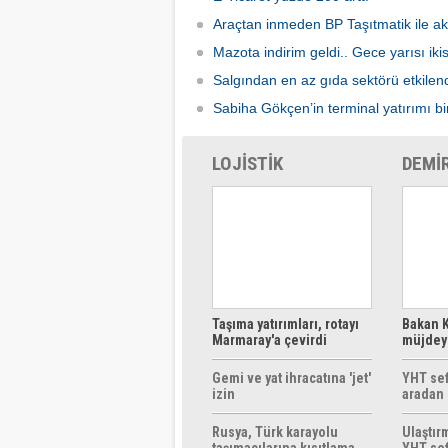
Araçtan inmeden BP Taşıtmatik ile ak
Mazota indirim geldi.. Gece yarısı ik
Salgından en az gıda sektörü etkilen
Sabiha Gökçen’in terminal yatırımı bir
LOJİSTİK
DEMİ
Taşıma yatırımları, rotayı
Bakan K
Marmaray'a çevirdi
müjdeyi
ücretsi
Gemi ve yat ihracatına 'jet'
YHT sef
izin
aradan 
Rusya, Türk karayolu
Ulaştır