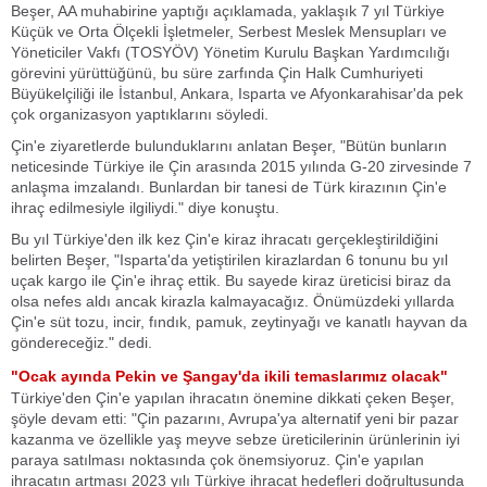
Beşer, AA muhabirine yaptığı açıklamada, yaklaşık 7 yıl Türkiye
Küçük ve Orta Ölçekli İşletmeler, Serbest Meslek Mensupları ve
Yöneticiler Vakfı (TOSYÖV) Yönetim Kurulu Başkan Yardımcılığı
görevini yürüttüğünü, bu süre zarfında Çin Halk Cumhuriyeti
Büyükelçiliği ile İstanbul, Ankara, Isparta ve Afyonkarahisar'da pek
çok organizasyon yaptıklarını söyledi.
Çin'e ziyaretlerde bulunduklarını anlatan Beşer, "Bütün bunların
neticesinde Türkiye ile Çin arasında 2015 yılında G-20 zirvesinde 7
anlaşma imzalandı. Bunlardan bir tanesi de Türk kirazının Çin'e
ihraç edilmesiyle ilgiliydi." diye konuştu.
Bu yıl Türkiye'den ilk kez Çin'e kiraz ihracatı gerçekleştirildiğini
belirten Beşer, "Isparta'da yetiştirilen kirazlardan 6 tonunu bu yıl
uçak kargo ile Çin'e ihraç ettik. Bu sayede kiraz üreticisi biraz da
olsa nefes aldı ancak kirazla kalmayacağız. Önümüzdeki yıllarda
Çin'e süt tozu, incir, fındık, pamuk, zeytinyağı ve kanatlı hayvan da
göndereceğiz." dedi.
"Ocak ayında Pekin ve Şangay'da ikili temaslarımız olacak"
Türkiye'den Çin'e yapılan ihracatın önemine dikkati çeken Beşer,
şöyle devam etti: "Çin pazarını, Avrupa'ya alternatif yeni bir pazar
kazanma ve özellikle yaş meyve sebze üreticilerinin ürünlerinin iyi
paraya satılması noktasında çok önemsiyoruz. Çin'e yapılan
ihracatın artması 2023 yılı Türkiye ihracat hedefleri doğrultusunda