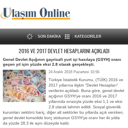
SON DAKİKA
KATEGORİLER
2016 VE 2017 DEVLET HESAPLARINI AÇIKLADI
Genel Devlet Açığının gayrisafi yurt içi hasılaya (GSYH) oranı
geçen yıl için yüzde eksi 2.8 olarak gerçekleşti.
24 Aralık 2018 Pazartesi 10:56
Türkiye İstatistik Kurumu, (TÜİK) 2016 ve
2017 yıllarına ilişkin "Devlet Hesapları"
verilerini açıkladı. Buna göre, genel devlet
açığının GSYH'ye oranı 2016 ve 2017
yıllarında sırasıyla yüzde eksi 1,1 ve eksi
2,8 olarak tahmin edildi. Sosyal güvenlik
kurumları sektörü hariç, diğer alt sektörler bu yıllarda açık verirken,
genel devlet konsolide borç stokunun GSYH'ye oranı her iki yılda
da yüzde 28,3 ile aynı düzeyde kaldı.