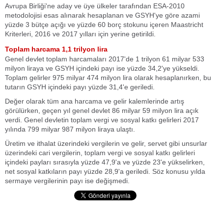
Avrupa Birliği'ne aday ve üye ülkeler tarafından ESA-2010
metodolojisi esas alınarak hesaplanan ve GSYH'ye göre azami
yüzde 3 bütçe açığı ve yüzde 60 borç stokunu içeren Maastricht
Kriterleri, 2016 ve 2017 yılları için yerine getirildi.
Toplam harcama 1,1 trilyon lira
Genel devlet toplam harcamaları 2017'de 1 trilyon 61 milyar 533
milyon liraya ve GSYH içindeki payı ise yüzde 34,2'ye yükseldi.
Toplam gelirler 975 milyar 474 milyon lira olarak hesaplanırken, bu
tutarın GSYH içindeki payı yüzde 31,4'e geriledi.
Değer olarak tüm ana harcama ve gelir kalemlerinde artış
görülürken, geçen yıl genel devlet 86 milyar 59 milyon lira açık
verdi. Genel devletin toplam vergi ve sosyal katkı gelirleri 2017
yılında 799 milyar 987 milyon liraya ulaştı.
Üretim ve ithalat üzerindeki vergilerin ve gelir, servet gibi unsurlar
üzerindeki cari vergilerin, toplam vergi ve sosyal katkı gelirleri
içindeki payları sırasıyla yüzde 47,9'a ve yüzde 23'e yükselirken,
net sosyal katkıların payı yüzde 28,9'a geriledi. Söz konusu yılda
sermaye vergilerinin payı ise değişmedi.