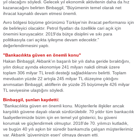
yıl olacağını söyledi. Gelecek yıl ekonomik aktivitenin daha da hız
kazanacağını belirten Binbaşgil, "Büyümenin temel olarak net
ihracat kaynaklı devam etmesi önemli.
Avro bölgesi büyüme görünümü Türkiye'nin ihracat performansı için
de belirleyici olacaktır. Petrol fiyatları da özellikle cari açık için
önemini koruyacaktır. 2019'da bütçe disiplini ve sıkı para
politikasıyla cari açıkta iyileşme devam edecektir."
değerlendirmesini yaptı.
"Bankacılıkta güven en önemli konu"
Hakan Binbaşgil, Akbank'ın başarılı bir yılı daha geride bıraktığını,
yılın dokuz ayında ekonomiye 241 milyarı nakdi olmak üzere
toplam 306 milyar TL kredi desteği sağladıklarını belirtti. Toplam
mevduatın yüzde 22 artışla 245 milyar TL düzeyine çıktığını
anımsatan Binbaşgil, aktiflerin de yüzde 25 büyümeyle 426 milyar
TL seviyesine ulaştığını söyledi.
Binbaşgil, şunları kaydetti:
"Bankacılıkta güven en önemli konu. Müşterilerle ilişkiler ancak
karşılıklı güvene dayalı olarak sürdürülebilir. 70 yıldır tüm bankacılık
faaliyetlerimizde bizim için en temel yol gösterici, bu güveni
korumak ve güçlendirmek olmuştur. 2018'de 70. yılımızı kutladık,
ve bugün 40 yılı aşkın bir süredir bankamızla çalışan müşterilerimiz
var. Akbank 'güveninizin eseri' olmaya devam etti.