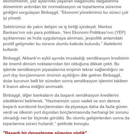
ekonomisinin, yaz aylarında yaşanan olağanüstü dalgalanma
döneminin ardından bir normalizasyon ve toparlanma sürecine
girdiğini vurgulayan Binbaşgil, "Ekonomi yönetimimiz bu süreci çok
iyi yönetti.
Sektörümüz de yakın iletişim ve iş birliği içindeydi. Merkez
Bankası'nın sıkı para politikası, Yeni Ekonomi Politikası'nın (YEP)
açıklanması ve hızla uygulamaya alınması, jeopolitik anlamdaki
pozitif gelişmeler bu sürece olumlu katkıda bulundu." ifadelerini
kullandı.
Binbaşgil, Akbank'ın eylül ayında imzaladığı sendikasyon kredisinin
de önemli dönüm noktalarından biri olduğuna dikkati çekti. Bu
işlemle sendikasyon piyasalarına erişimin tekrar sağlandığını ve
yurt dışı borçlanmanın önünün açıldığını dile getiren Binbaşgil,
dolar kurunun belli bir süreden sonra sendikasyon işlemini takiben
6 liranın altına indiğini anımsattı.
Binbaşgil, diğer bankaların da başarılı sendikasyon kredilerini
izlediklerini belirterek, "Hazinemizin uzun vadeli ve son derece
başarılı eurobond borçlanmaları da piyasaya daha da fazla güven
verdi ve ülkenin yurt dışından borçlanmasında herhangi bir sorunu
olmadığı net bir biçimde görüldü. Bu olumlu gelişimlerden sonra da
toparlanma süreci hızlandı." şeklinde konuştu.
"Başarılı bir dengelenme sürecine girdik"