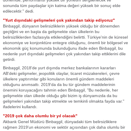
dönemde, performansı yüksek bir yönetim sergilenecek ve
sonunda tüm paydaşlar için katma değeri yüksek bir sonuç elde
edilecektir." dedi.
"Yurt dışındaki gelişmeleri çok yakından takip ediyoruz"
Binbaşgil, dünyanın belirsizliklerin yüksek olduğu bir dönemden
geçtiğini ve en başta da gelişmekte olan ülkelerin bu
belirsizliklerden fazlasıyla etkilendiğini belirtti. Türkiye'nin de küresel
ekonomiye ve konjonktüre entegre olduğunu, önemli bir bölgesel ve
ekonomik güç konumunda bulunduğunu ifade eden Binbaşgil, bu
nedenle yurt dışındaki gelişmeleri çok yakından takip ettiklerini dile
getirdi.
Binbaşgil, 2018'de yurt dışında merkez bankalarının kararları
AB'deki gelişmeler, jeopolitik olaylar, ticaret müzakereleri, çevre
ülkelere yaptırımlar gibi konuların önemli gündem maddeleri
olduğunu anımsattı. 2019'da da bu tür gündem maddelerinin
önemini koruyacağını tahmin eden Binbaşgil, "Bu nedenle, her
gelişmekte olan ülkede olduğu gibi bizim iş dünyamızda da bu
gelişmeleri yakından takip etmekte ve temkinli olmakta fayda var."
ifadelerini kullandı.
"2019 çok daha olumlu bir yıl olacak"
Akbank Genel Müdürü Binbaşgil, dünyadaki tüm belirsizliklere
rağmen 2019'un ekonomi ve sektör açısından çok daha olumlu bir