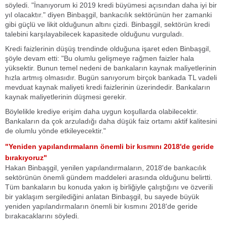
söyledi. "İnanıyorum ki 2019 kredi büyümesi açısından daha iyi bir
yıl olacaktır." diyen Binbaşgil, bankacılık sektörünün her zamanki
gibi güçlü ve likit olduğunun altını çizdi. Binbaşgil, sektörün kredi
talebini karşılayabilecek kapasitede olduğunu vurguladı.
Kredi faizlerinin düşüş trendinde olduğuna işaret eden Binbaşgil,
şöyle devam etti: "Bu olumlu gelişmeye rağmen faizler hala
yüksektir. Bunun temel nedeni de bankaların kaynak maliyetlerinin
hızla artmış olmasıdır. Bugün sanıyorum birçok bankada TL vadeli
mevduat kaynak maliyeti kredi faizlerinin üzerindedir. Bankaların
kaynak maliyetlerinin düşmesi gerekir.
Böylelikle krediye erişim daha uygun koşullarda olabilecektir.
Bankaların da çok arzuladığı daha düşük faiz ortamı aktif kalitesini
de olumlu yönde etkileyecektir."
"Yeniden yapılandırmaların önemli bir kısmını 2018'de geride
bırakıyoruz"
Hakan Binbaşgil, yenilen yapılandırmaların, 2018'de bankacılık
sektörünün önemli gündem maddeleri arasında olduğunu belirtti.
Tüm bankaların bu konuda yakın iş birliğiyle çalıştığını ve özverili
bir yaklaşım sergilediğini anlatan Binbaşgil, bu sayede büyük
yeniden yapılandırmaların önemli bir kısmını 2018'de geride
bırakacaklarını söyledi.