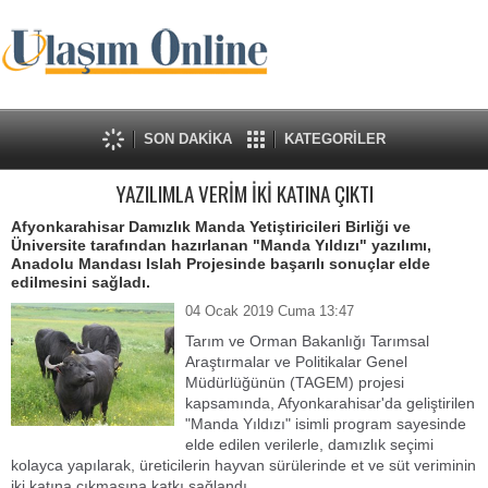
SON DAKİKA
KATEGORİLER
YAZILIMLA VERİM İKİ KATINA ÇIKTI
Afyonkarahisar Damızlık Manda Yetiştiricileri Birliği ve
Üniversite tarafından hazırlanan "Manda Yıldızı" yazılımı,
Anadolu Mandası Islah Projesinde başarılı sonuçlar elde
edilmesini sağladı.
04 Ocak 2019 Cuma 13:47
Tarım ve Orman Bakanlığı Tarımsal
Araştırmalar ve Politikalar Genel
Müdürlüğünün (TAGEM) projesi
kapsamında, Afyonkarahisar'da geliştirilen
"Manda Yıldızı" isimli program sayesinde
elde edilen verilerle, damızlık seçimi
kolayca yapılarak, üreticilerin hayvan sürülerinde et ve süt veriminin
iki katına çıkmasına katkı sağlandı.