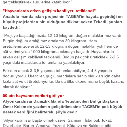
gerçekleştirerek sürülerine katabiliyor."
"Hayvanlarda erken gelişim kabiliyeti tetiklendi"
Anadolu manda ıslah projesinin TAGEM'in hayata geçirdiği en
büyük projelerden biri olduğuna dikkati çeken Tekerli, şunları
kaydetti:
"Projeye başladığımızda 12-13 kilogram doğan malaklarımız vardı.
Bugün doğum aralığımız ortalama 30 kilogram. Hem
üreticilerimizde artık 12-13 kilogram doğan malaklar yok hem de
süt verimi yılda 1000 kilograma çıkmaya başladı. Hayvanlarda
erken gelişim kabiliyeti tetiklendi. Bugün pek çok üreticideki 2-2,5
yaşındaki malaklarda tohumlama yapılabiliyor.
Eskiden ancak 3-3,5 yaşında tohumlanabiliyor, 4-4,5 yaşında
doğuruyordu. Üreticiler, güçlü mandalara sahip oldukları için daha
fazla süt ve et üretebiliyorlar. Bu da ülke ekonomisine büyük kazanç
olarak dönüyor."
50 bin hayvanın verileri giriliyor
Afyonkarahisar Damızlık Manda Yetiştiricileri Birliği Başkanı
Ömer Kelem de yazılımın geliştirilmesine TAGEM'in çok büyük
destek verdiğini belirterek, şöyle dedi:
"Afyonkarahisar başta olmak üzere, Samsun, İstanbul, Tokat,
Diyarbakır, Bartın, Amasya, Yozgat, Kütahya ve Balıkesir gibi