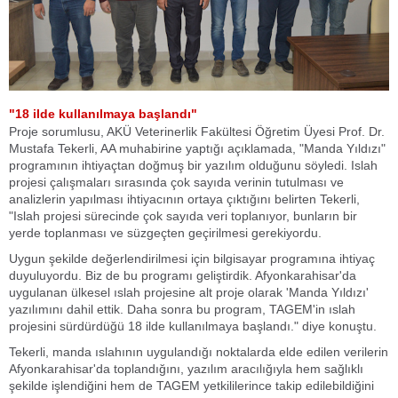
"18 ilde kullanılmaya başlandı"
Proje sorumlusu, AKÜ Veterinerlik Fakültesi Öğretim Üyesi Prof. Dr.
Mustafa Tekerli, AA muhabirine yaptığı açıklamada, "Manda Yıldızı"
programının ihtiyaçtan doğmuş bir yazılım olduğunu söyledi. Islah
projesi çalışmaları sırasında çok sayıda verinin tutulması ve
analizlerin yapılması ihtiyacının ortaya çıktığını belirten Tekerli,
"Islah projesi sürecinde çok sayıda veri toplanıyor, bunların bir
yerde toplanması ve süzgeçten geçirilmesi gerekiyordu.
Uygun şekilde değerlendirilmesi için bilgisayar programına ihtiyaç
duyuluyordu. Biz de bu programı geliştirdik. Afyonkarahisar'da
uygulanan ülkesel ıslah projesine alt proje olarak 'Manda Yıldızı'
yazılımını dahil ettik. Daha sonra bu program, TAGEM'in ıslah
projesini sürdürdüğü 18 ilde kullanılmaya başlandı." diye konuştu.
Tekerli, manda ıslahının uygulandığı noktalarda elde edilen verilerin
Afyonkarahisar'da toplandığını, yazılım aracılığıyla hem sağlıklı
şekilde işlendiğini hem de TAGEM yetkililerince takip edilebildiğini