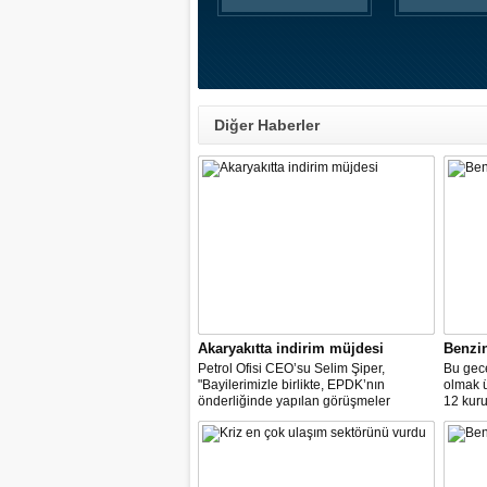
Diğer Haberler
Akaryakıtta indirim müjdesi
Benzi
Petrol Ofisi CEO’su Selim Şiper,
Bu gece
"Bayilerimizle birlikte, EPDK’nın
olmak 
önderliğinde yapılan görüşmeler
12 kuru
sonucunda, dağıtım masraf
paylarımızdan fedakârlık ederek
vatandaşlarımıza destek olacak
indirimleri hayata geçiriyoruz" dedi.