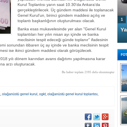
Kurul Toplantısı yarın saat 10.30'da Ankara'da
gerçekleştirilecek. Üç gündem maddesi ile toplanacak
Genel Kurul'un, birinci gündem maddesi açılış ve
1
toplantı başkanlığının oluşturulması olacak.
Banka esas mukavelesinde yer alan "Genel Kurul
4 Kapılı AMG GT Coupe
Ya
toplantıları her yılın nisan ayı içinde ve banka
Türkiye'de satışa çıktı
meclisinin tespit edeceği günde toplanır" ifadesinin
nemi sonundan itibaren üç ay içinde ve banka meclisinin tespit
ilmesi ise ikinci gündem maddesi olarak görüşülecek.
FOT
18 yılı dönem karından avans dağıtımı yapılmasına karar
na arzı oluşturacak.
Bu haber toplam 2195 defa okunmuştur
FA
TÜ
k
,
olağanüstü genel kurul
,
ogkt
,
olağanüstü genel kurul toplantısı
,
Tü
E
G