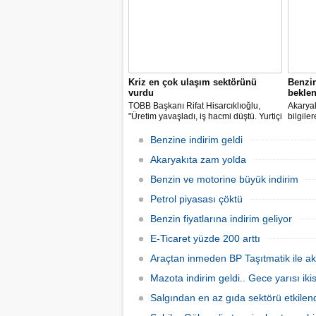
Kriz en çok ulaşım sektörünü
Benzi
vurdu
beklen
TOBB Başkanı Rifat Hisarcıklıoğlu,
Akaryak
"Üretim yavaşladı, iş hacmi düştü. Yurtiçi
bilgile
ve dışı uçuşlar iptal edildi. Ülkeler
kuruş, 
sınırları kapattı, ihracat yavaşladı,
zam yap
Benzine indirim geldi
mallarımızı taşıyamaz hale geldik" dedi.
Akaryakıta zam yolda
Benzin ve motorine büyük indirim
Petrol piyasası çöktü
Benzin fiyatlarına indirim geliyor
E-Ticaret yüzde 200 arttı
Araçtan inmeden BP Taşıtmatik ile ak
Mazota indirim geldi.. Gece yarısı ik
Salgından en az gıda sektörü etkilen