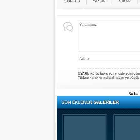
UYARI:
Küfür, hakaret, rencide edici cümle
Türkçe karakter kullanılmayan ve büyük 
Bu hab
SON EKLENEN
GALERİLER