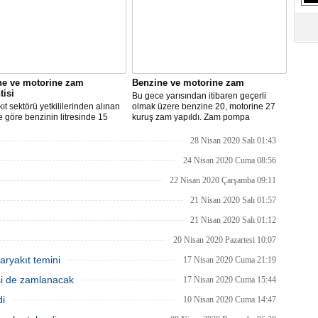
ne ve motorine zam
Benzine ve motorine zam
tisi
Bu gece yarısından itibaren geçerli
ıt sektörü yetkililerinden alınan
olmak üzere benzine 20, motorine 27
re göre benzinin litresinde 15
kuruş zam yapıldı. Zam pompa
motorinin litresinde ise 13 kuruş
fiyatlarına yansıyacak.
ılması bekleniyor.
28 Nisan 2020 Salı 01:43
24 Nisan 2020 Cuma 08:56
22 Nisan 2020 Çarşamba 09:11
21 Nisan 2020 Salı 01:57
21 Nisan 2020 Salı 01:12
20 Nisan 2020 Pazartesi 10:07
aryakıt temini
17 Nisan 2020 Cuma 21:19
isi de zamlanacak
17 Nisan 2020 Cuma 15:44
di
10 Nisan 2020 Cuma 14:47