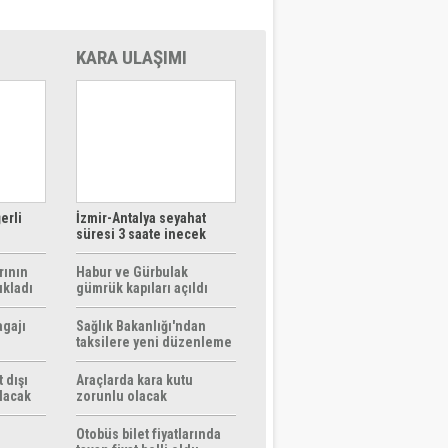
KARA ULAŞIMI
erli
İzmir-Antalya seyahat
süresi 3 saate inecek
rının
Habur ve Gürbulak
ıkladı
gümrük kapıları açıldı
agajı
Sağlık Bakanlığı'ndan
taksilere yeni düzenleme
 dışı
Araçlarda kara kutu
ılacak
zorunlu olacak
Otobüs bilet fiyatlarında