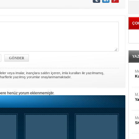
M
yö
Ha
ÇO
Bİ
Cu
ka
Ah
Ku
YA
M
ler veya imalar, inançlara saldırı içeren, imla kuralları ile yazılmamış,
Ku
harflerle yazılmış yorumlar onaylanmamaktadır.
ere henüz yorum eklenmemiştir.
M.
Ya
Mu
Si