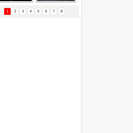
Delta uçağına 
Ford Focus RS 
yıldırım çarptı
(2015)
1
2
3
4
5
6
7
8