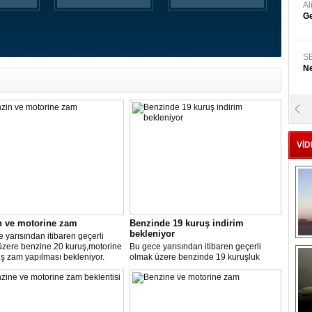
A
Ge
S
Ne
A
"L
VİD
M
Ba
n ve motorine zam
Benzinde 19 kuruş indirim
bekleniyor
 yarısından itibaren geçerli
üzere benzine 20 kuruş,motorine
Bu gece yarısından itibaren geçerli
ş zam yapılması bekleniyor.
olmak üzere benzinde 19 kuruşluk
indirim gerçekleşti.