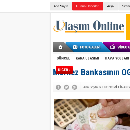
Ana Sayfa
Günün Haberleri
Arşiv
Siten
GÜNCEL
KARA ULAŞIMI
HAVA YOLLARI
Merkez Bankasının OG
DİĞER »
Ana Sayfa
»
EKONOMİ-FİNANS