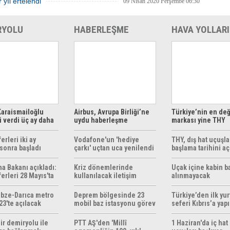
 yıl ertelendi
09 Nisan 2020 Perşembe 06:30
RYOLU
HABERLEŞME
HAVA YOLLARI
araismailoğlu
Airbus, Avrupa Birliği’ne
Türkiye’nin en değ
 verdi üç ay daha
uydu haberleşme
markası yine THY
z
çözümleri sunuyor
erleri iki ay
Vodafone'un 'hediye
THY, dış hat uçuşla
sonra başladı
çarkı' uçtan uca yenilendi
başlama tarihini aç
ma Bakanı açıkladı:
Kriz dönemlerinde
Uçak içine kabin b
erleri 28 Mayıs'ta
kullanılacak iletişim
alınmayacak
r
yöntemleri rehberi
hazırlandı
bze-Darıca metro
Deprem bölgesinde 23
Türkiye’den ilk yurt
23'te açılacak
mobil baz istasyonu görev
seferi Kıbrıs’a yap
yapıyor
ir demiryolu ile
PTT AŞ'den 'Millî
1 Haziran'da iç hat