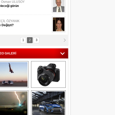
li Osman ULUSOY
leceği görün
EÇİL ÖZYANIK
 Değişti?
1
2
3
DNAN SAKA
iman Kenti Aliağa"
EO GALERİ
ERİÇ KÖYATASI
yraksız Vatan !
Savaş uçağı 
Sony Alpha 7R II ön 
pilotundan 
inceleme
muhteşem gösteri