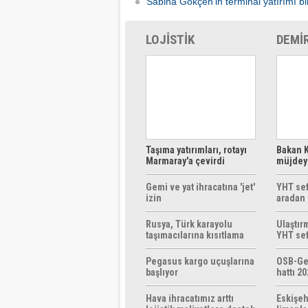
Sabiha Gökçen’in terminal yatırımı bir
LOJİSTİK
DEMİ
Taşıma yatırımları, rotayı
Bakan K
Marmaray'a çevirdi
müjdeyi
ücretsi
Gemi ve yat ihracatına 'jet'
YHT sef
izin
aradan 
Rusya, Türk karayolu
Ulaştır
taşımacılarına kısıtlama
YHT sef
getirebilir
başlıyo
Pegasus kargo uçuşlarına
OSB-Ge
başlıyor
hattı 20
Hava ihracatımız arttı
Eskişeh