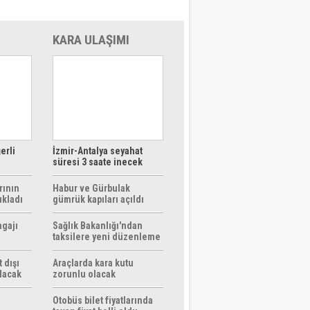
KARA ULAŞIMI
erli
İzmir-Antalya seyahat
süresi 3 saate inecek
rının
Habur ve Gürbulak
ıkladı
gümrük kapıları açıldı
agajı
Sağlık Bakanlığı'ndan
taksilere yeni düzenleme
 dışı
Araçlarda kara kutu
ılacak
zorunlu olacak
Otobüs bilet fiyatlarında