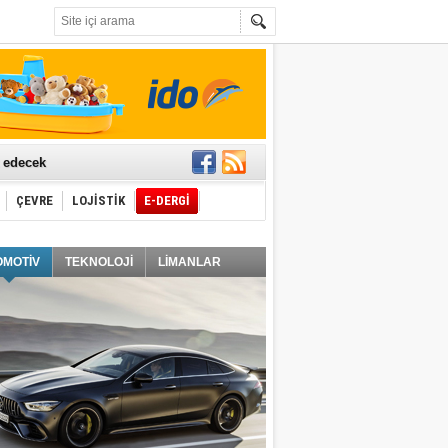
t edecek
ÇEVRE
LOJİSTİK
E-DERGİ
ğlayacak
OMOTİV
TEKNOLOJİ
LİMANLAR
i