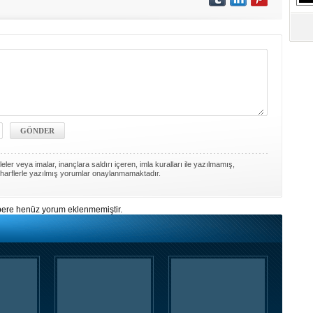
S
Ne
A
"L
M
Ba
ler veya imalar, inançlara saldırı içeren, imla kuralları ile yazılmamış,
harflerle yazılmış yorumlar onaylanmamaktadır.
ere henüz yorum eklenmemiştir.