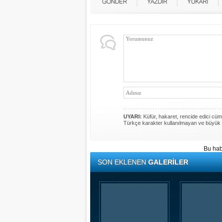
UYARI:
Küfür, hakaret, rencide edici cümle
Türkçe karakter kullanılmayan ve büyük 
Bu hab
SON EKLENEN
GALERİLER