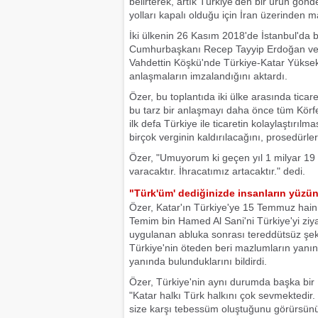
belirterek, artık Türkiye'den bir ürün gönd
yolları kapalı olduğu için İran üzerinden 
İki ülkenin 26 Kasım 2018'de İstanbul'da b
Cumhurbaşkanı Recep Tayyip Erdoğan ve K
Vahdettin Köşkü'nde Türkiye-Katar Yüksek 
anlaşmaların imzalandığını aktardı.
Özer, bu toplantıda iki ülke arasında ticar
bu tarz bir anlaşmayı daha önce tüm Körfe
ilk defa Türkiye ile ticaretin kolaylaştırıl
birçok verginin kaldırılacağını, prosedürler
Özer, "Umuyorum ki geçen yıl 1 milyar 19 
varacaktır. İhracatımız artacaktır." dedi.
"Türk'üm' dediğinizde insanların yüz
Özer, Katar'ın Türkiye'ye 15 Temmuz hain d
Temim bin Hamed Al Sani'ni Türkiye'yi ziy
uygulanan abluka sonrası tereddütsüz şe
Türkiye'nin öteden beri mazlumların yanın
yanında bulunduklarını bildirdi.
Özer, Türkiye'nin aynı durumda başka bir 
"Katar halkı Türk halkını çok sevmektedir.
size karşı tebessüm oluştuğunu görürsünü