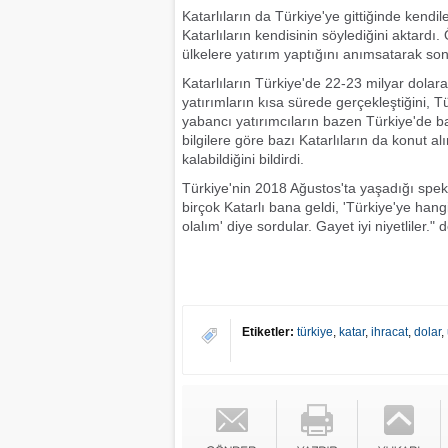
Katarlıların da Türkiye'ye gittiğinde kendil
Katarlıların kendisinin söylediğini aktardı.
ülkelere yatırım yaptığını anımsatarak son yı
Katarlıların Türkiye'de 22-23 milyar dolar
yatırımların kısa sürede gerçekleştiğini, T
yabancı yatırımcıların bazen Türkiye'de baz
bilgilere göre bazı Katarlıların da konut
kalabildiğini bildirdi.
Türkiye'nin 2018 Ağustos'ta yaşadığı spekü
birçok Katarlı bana geldi, 'Türkiye'ye han
olalım' diye sordular. Gayet iyi niyetliler." d
Etiketler:
türkiye
,
katar
,
ihracat
,
dolar
,