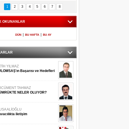
Bilinmeyen 
İşte Meclis'e giren 
nleriyle İstanbul 
600 milletvekilinin 
1
2
3
4
5
6
7
8
Adaları
listesi
K OKUNANLAR
|
|
DÜN
BU HAFTA
BU AY
ZARLAR
TİH YILMAZ
LOMSAŞ'ın Başarısı ve Hedefleri
RCÜMENT TAHMAZ
ÜMRÜKTE NELER OLUYOR?
USA ALİOĞLU
vacılıkta iletişim