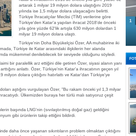
artarak 1 milyar 19 milyon dolara ulaştığını 2019
yılında ise 1,5 milyar dolara ulaşacağını belirtti.
Türkiye İhracatçılar Meclisi (TİM) verilerine göre
1
Türkiye'den Katar'a yapılan ihracat 2018'de önceki
yıla göre yüzde 62'lik artışla 630 milyon dolardan 1
milyar 19 milyon dolara ulaştı.
Türkiye'nin Doha Büyükelçisi Özer, AA muhabirine iki
lamada, Türkiye ile Katar arasındaki ilişkilerin her alanda
anlamda mükemmel denilebilecek bir seviyede olduğunu söyledi.
FOT
mi bir paralellik arz ettiğini dile getiren Özer, siyasi alanın yanı
arttığını anlattı. Özer, Türkiye'nin Katar'a ihracatının geçen yıl
 milyon dolara çıktığını hatırlattı ve Katar'dan Türkiye'ye
 doları aştığını vurgulayan Özer, "Bu rakam önceki yıl 1,3 milyar
ihracatıydı. Ülkemizden buraya her türlü malı satıyoruz çeşit
Tü
nlerin başında LNG'nin (sıvılaştırılmış doğal gaz) geldiğini
m gibi ürünlerin takip ettiğini bildirdi.
yesinde daha önce yaşanan sıkıntıların problem olmaktan çıktığını