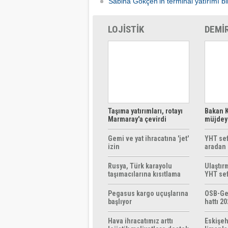
Sabiha Gökçen’in terminal yatırımı bir
LOJİSTİK
DEMİ
Taşıma yatırımları, rotayı
Bakan K
Marmaray'a çevirdi
müjdeyi
ücretsi
Gemi ve yat ihracatına 'jet'
YHT sef
izin
aradan 
Rusya, Türk karayolu
Ulaştır
taşımacılarına kısıtlama
YHT sef
getirebilir
başlıyo
Pegasus kargo uçuşlarına
OSB-Ge
başlıyor
hattı 20
Hava ihracatımız arttı
Eskişeh