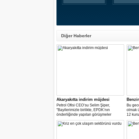
Diğer Haberler
Akaryakıtta indirim müjdesi
Benzi
Petrol Ofisi CEO’su Selim Şiper,
Bu gece
"Bayilerimizle birlikte, EPDK’nın
olmak 
önderliğinde yapılan görüşmeler
12 kuru
sonucunda, dağıtım masraf
paylarımızdan fedakârlık ederek
vatandaşlarımıza destek olacak
indirimleri hayata geçiriyoruz" dedi.