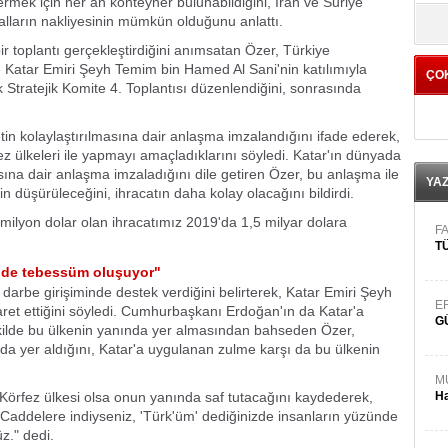
ermek için her an konteyner bulunabildiğini, Iran ve Suriye
yö
malların nakliyesinin mümkün olduğunu anlattı.
ir toplantı gerçekleştirdiğini anımsatan Özer, Türkiye
atar Emiri Şeyh Temim bin Hamed Al Sani'nin katılımıyla
ÇO
Stratejik Komite 4. Toplantısı düzenlendiğini, sonrasında
etin kolaylaştırılmasına dair anlaşma imzalandığını ifade ederek,
z ülkeleri ile yapmayı amaçladıklarını söyledi. Katar'ın dünyada
masına dair anlaşma imzaladığını dile getiren Özer, bu anlaşma ile
YA
in düşürüleceğini, ihracatın daha kolay olacağını bildirdi.
milyon dolar olan ihracatımız 2019'da 1,5 milyar dolara
FA
TÜ
ünde tebessüm oluşuyor"
arbe girişiminde destek verdiğini belirterek, Katar Emiri Şeyh
E
aret ettiğini söyledi. Cumhurbaşkanı Erdoğan'ın da Katar'a
G
kilde bu ülkenin yanında yer almasından bahseden Özer,
da yer aldığını, Katar'a uygulanan zulme karşı da bu ülkenin
M
Körfez ülkesi olsa onun yanında saf tutacağını kaydederek,
Ha
 Caddelere indiyseniz, 'Türk'üm' dediğinizde insanların yüzünde
z." dedi.