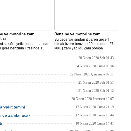
ne ve motorine zam
Benzine ve motorine zam
tisi
Bu gece yarısından itibaren geçerli
ıt sektörü yetkililerinden alınan
olmak üzere benzine 20, motorine 27
re göre benzinin litresinde 15
kuruş zam yapıldı. Zam pompa
motorinin litresinde ise 13 kuruş
fiyatlarına yansıyacak.
ılması bekleniyor.
28 Nisan 2020 Salı 01:43
24 Nisan 2020 Cuma 08:56
22 Nisan 2020 Çarşamba 09:11
21 Nisan 2020 Salı 01:57
21 Nisan 2020 Salı 01:12
20 Nisan 2020 Pazartesi 10:07
aryakıt temini
17 Nisan 2020 Cuma 21:19
isi de zamlanacak
17 Nisan 2020 Cuma 15:44
di
10 Nisan 2020 Cuma 14:47