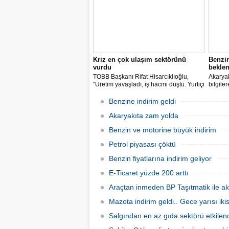
Kriz en çok ulaşım sektörünü
Benzi
vurdu
beklen
TOBB Başkanı Rifat Hisarcıklıoğlu,
Akaryak
"Üretim yavaşladı, iş hacmi düştü. Yurtiçi
bilgile
ve dışı uçuşlar iptal edildi. Ülkeler
kuruş, 
sınırları kapattı, ihracat yavaşladı,
zam yap
Benzine indirim geldi
mallarımızı taşıyamaz hale geldik" dedi.
Akaryakıta zam yolda
Benzin ve motorine büyük indirim
Petrol piyasası çöktü
Benzin fiyatlarına indirim geliyor
E-Ticaret yüzde 200 arttı
Araçtan inmeden BP Taşıtmatik ile ak
Mazota indirim geldi.. Gece yarısı ik
Salgından en az gıda sektörü etkilen