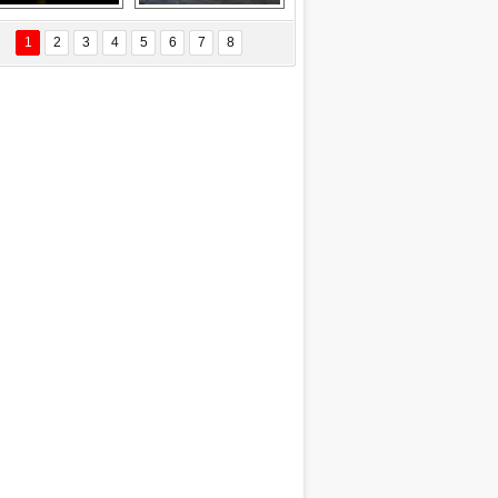
EÇİL ÖZYANIK
Delta uçağına 
Ford Focus RS 
 Değişti?
yıldırım çarptı
(2015)
1
2
3
4
5
6
7
8
DNAN SAKA
iman Kenti Aliağa"
ERİÇ KÖYATASI
yraksız Vatan !