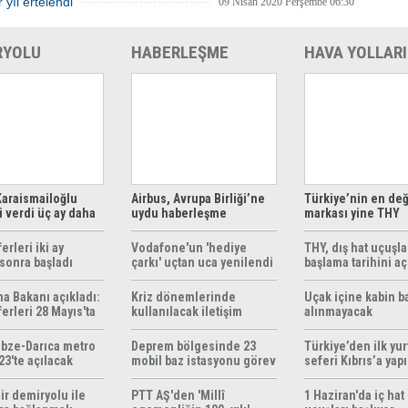
 yıl ertelendi
09 Nisan 2020 Perşembe 06:30
RYOLU
HABERLEŞME
HAVA YOLLARI
araismailoğlu
Airbus, Avrupa Birliği’ne
Türkiye’nin en değ
 verdi üç ay daha
uydu haberleşme
markası yine THY
z
çözümleri sunuyor
erleri iki ay
Vodafone'un 'hediye
THY, dış hat uçuşla
sonra başladı
çarkı' uçtan uca yenilendi
başlama tarihini aç
ma Bakanı açıkladı:
Kriz dönemlerinde
Uçak içine kabin b
erleri 28 Mayıs'ta
kullanılacak iletişim
alınmayacak
r
yöntemleri rehberi
hazırlandı
bze-Darıca metro
Deprem bölgesinde 23
Türkiye’den ilk yurt
23'te açılacak
mobil baz istasyonu görev
seferi Kıbrıs’a yap
yapıyor
ir demiryolu ile
PTT AŞ'den 'Millî
1 Haziran'da iç hat