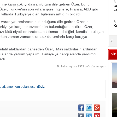
Bİ
erine karşı çok iyi davranıldığını dile getiren Özer, bunu
Cu
 Özer, Türkiye'nin son yıllara göre İngiltere, Fransa, ABD gibi
ka
llarda Türkiye'ye olan ilgilerinin arttığını bildirdi.
a varan yatırımlarının bulunduğunu dile getiren Özer, bu
Ah
Ku
ürkiye'ye karşı bir teveccühün bulunduğunu bildirdi. Özer,
ı kötü niyetliler tarafından istismar edildiğini, kendisine ulaşan
 alırken zaman zaman olumsuz durumlarla karşı karşıya
M
Ku
latif ataklardan bahseden Özer, "Mali saldırıların ardından
gi alanda yatırım yapalım, Türkiye'ye hangi alanda yardımcı
VİD
edi.
M.
Ya
Bu haber toplam 1572 defa okunmuştur
Mu
Si
usd
,
amerikan doları
,
usd
,
döviz
A
Ge